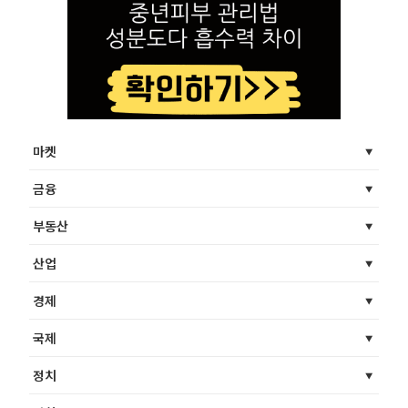
마켓
금융
부동산
산업
경제
국제
정치