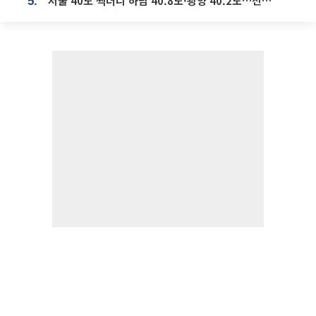
서울 40도 찍더니 하남 40.8도·광양 40.2도…전국 '펄펄'
5.