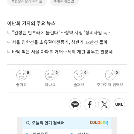
#공정시장가액비율
#세제개편안
이난희 기자의 주요 뉴스
"완성된 인프라에 몰린다"⋯청약 시장 '정비사업 독주' 42배 격차
서울 집합건물 소유권이전등기, 상반기 13만건 돌파
바닥 찍은 서울 아파트 거래⋯세제 개편 앞두고 관망세
0
0
0
0
좋아요
화나요
슬퍼요
추가취재 원해요