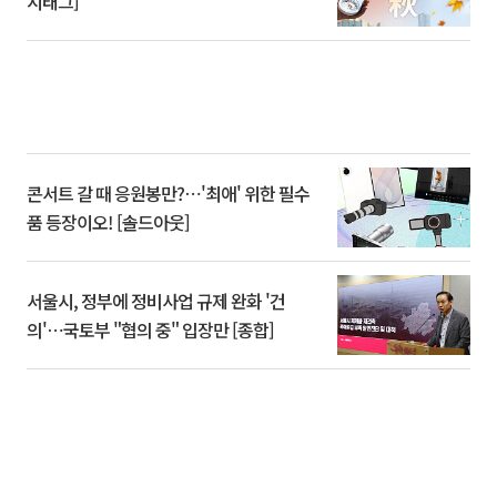
시태그]
콘서트 갈 때 응원봉만?⋯'최애' 위한 필수
품 등장이오! [솔드아웃]
서울시, 정부에 정비사업 규제 완화 '건
의'⋯국토부 "협의 중" 입장만 [종합]