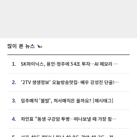
많이 본 뉴스
SK하이닉스, 용인·청주에 54조 투자…AI 메모리 생산기지 키운다
1.
'2TV 생생정보' 오늘방송맛집- 배우 강성진 단골! 쌀국수ㆍ푸팟퐁 커리 맛집 '블○○○'
2.
입추매직 '불발', 처서매직은 올까요? [해시태그]
3.
차인표 "동생 구강암 투병…떠나보낼 때 가장 힘들었다”
4.