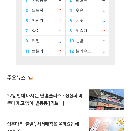
주요뉴스
22일 만에 다시 문 연 홈플러스…정상화 바
쁜데 재고 없어 ‘발동동’[가보니]
입추매직 '불발', 처서매직은 올까요? [해