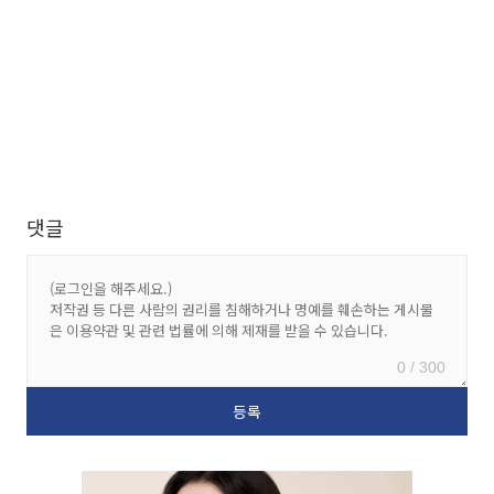
댓글
0 / 300