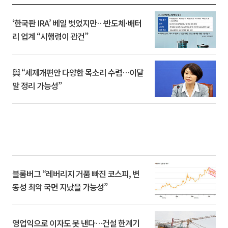
‘한국판 IRA’ 베일 벗었지만…반도체·배터
리 업계 “시행령이 관건”
與 “세제개편안 다양한 목소리 수렴…이달
말 정리 가능성”
블룸버그 “레버리지 거품 빠진 코스피, 변
동성 최악 국면 지났을 가능성”
영업익으로 이자도 못 낸다…건설 한계기