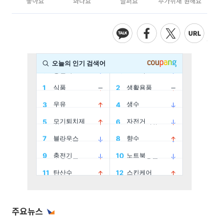
좋아요
화나요
슬퍼요
추가취재 원해요
주요뉴스