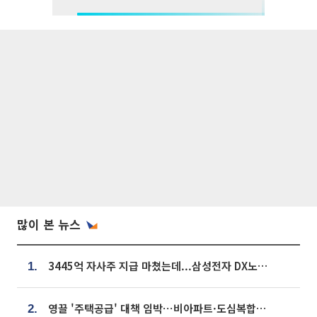
많이 본 뉴스
3445억 자사주 지급 마쳤는데...삼성전자 DX노조, 뒤늦은 '떼쓰기 집회'
1.
영끌 '주택공급' 대책 임박⋯비아파트·도심복합까지 총동원
2.