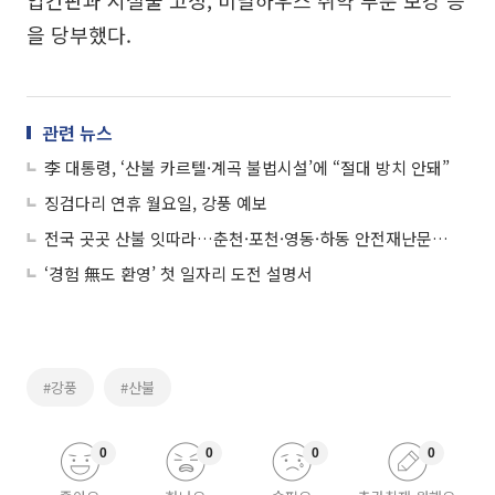
을 당부했다.
관련 뉴스
李 대통령, ‘산불 카르텔·계곡 불법시설’에 “절대 방치 안돼”
징검다리 연휴 월요일, 강풍 예보
전국 곳곳 산불 잇따라…춘천·포천·영동·하동 안전재난문자 발송
‘경험 無도 환영’ 첫 일자리 도전 설명서
#강풍
#산불
0
0
0
0