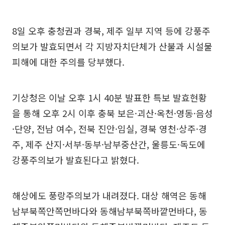
8일 오후 충청권과 경북, 제주 일부 지역 등에 강풍주
의보가 발효되면서 각 지방자치단체가 산불과 시설물
피해에 대한 주의를 당부했다.
기상청은 이날 오후 1시 40분 발표한 특보 발효현황
을 통해 오후 2시 이후 충북 보은·괴산·옥천·영동·음성
·단양, 전남 여수, 전북 진안·임실, 경북 영천·상주·경
주, 제주 산지·서부·동부·남부중산간, 울릉도·독도에
강풍주의보가 발효된다고 밝혔다.
해상에도 풍랑주의보가 내려졌다. 대상 해역은 동해
남부북쪽안쪽먼바다와 동해남부북쪽바깥먼바다, 동