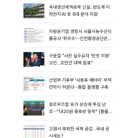
국내생산세액공제 신설...반도체·이
차전지·AI 등 6대 분야 지원
지방공기업 경평서 서울시농수산식
품공사 '취우수'⋯인천환경공단은
'낙제점'
구윤철 "서민 실수요자 '핀셋 지원'
고민…조만간 대책 발표"
산업부·기후부 '사용후 배터리' 부처
칸막이 허문다⋯통합 플랫폼 구축
호르무즈발 유가 상승에 투심 난
조⋯"1420원 중후반 등락" [환율전
망]
고점서 후퇴한 국제 금값…국내 금
시세는?