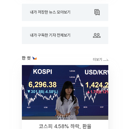
내가 저장한 뉴스 모아보기
내가 구독한 기자 전체보기
한 컷
코스피 4.58% 하락, 환율