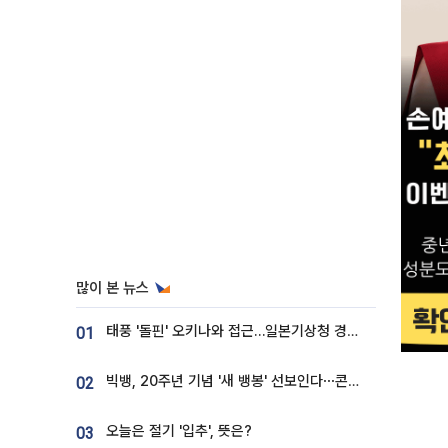
많이 본 뉴스
태풍 '돌핀' 오키나와 접근…일본기상청 경로 업데이트
01
빅뱅, 20주년 기념 '새 뱅봉' 선보인다⋯콘서트 앞두고 팝업 개최
02
오늘은 절기 '입추', 뜻은?
03