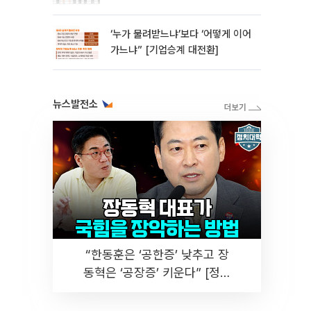
‘누가 물려받느냐’보다 ‘어떻게 이어
가느냐” [기업승계 대전환]
뉴스발전소
“한동훈은 ‘공한증’ 낮추고 장
동혁은 ‘공장증’ 키운다” [정치
대학]