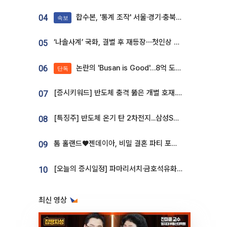
합수본, '통계 조작' 서울·경기·충북 선관위 등 추가 압수수색
04
속보
‘나솔사계’ 국화, 결별 후 재등장⋯첫인상 투표 휩쓸고 ‘인기녀’ 등극
05
논란의 'Busan is Good'…8억 도시브랜드, 용산 대통령실 CI 업체가 수행
06
단독
[증시키워드] 반도체 충격 뚫은 개별 호재...포스코퓨처엠·에코프로·한화솔루션 '눈길'
07
[특징주] 반도체 온기 탄 2차전지...삼성SDI, 장 초반 7% 넘게 껑충
08
톰 홀랜드♥젠데이아, 비밀 결혼 파티 포착⋯호텔 대관비만 9억
09
[오늘의 증시일정] 파마리서치·금호석유화학·코오롱인더·상상인증권 등
10
최신 영상