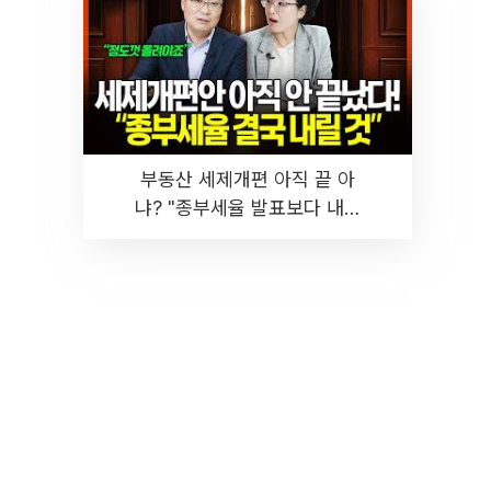
부동산 세제개편 아직 끝 아
냐? "종부세율 발표보다 내릴
것" 장기거주·양도세 전망 I 집
땅지성 I 김인만, 진미윤