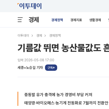
경제
경제정책
경제지표
생활경제
이투데이
경제
경제정책
기름값 뛰면 농산물값도 흔
입력 2026-05-08 17:00
세종=노승길 기자
구독
중동발 유가 충격에 농가 경영비 부담 커져
태양광·바이오매스·농기계 전동화로 7월까지 전환안