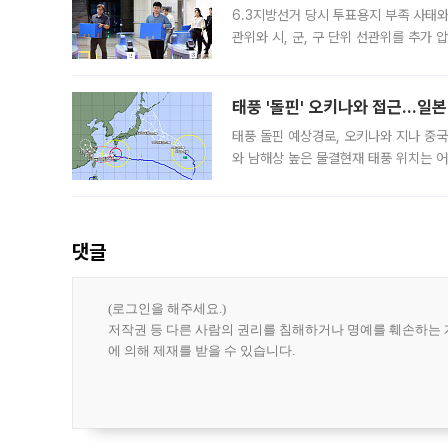
6.3지방선거 당시 투표용지 부족 사태
관위와 시, 군, 구 단위 선관위를 추가
부(김태훈 서울중앙지검 3차장검사)는 
태풍 '돌핀' 오키나와 접근…일
태풍 돌핀 예상경로, 오키나와 지나 중
와 남해상 높은 물결현재 태풍 위치는 어
강한 세력을 유지한 채 일본 오키나와와
댓글