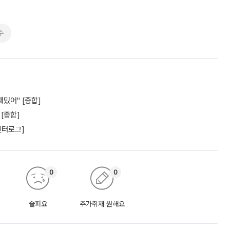
수
재밌어" [종합]
 [종합]
엔터로그]
0
0
슬퍼요
추가취재 원해요