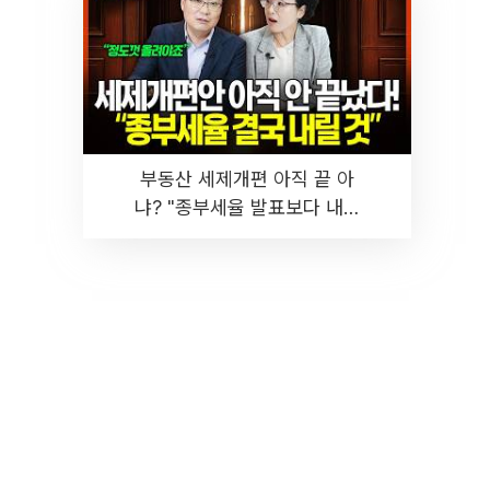
부동산 세제개편 아직 끝 아
냐? "종부세율 발표보다 내릴
것" 장기거주·양도세 전망 I 집
땅지성 I 김인만, 진미윤