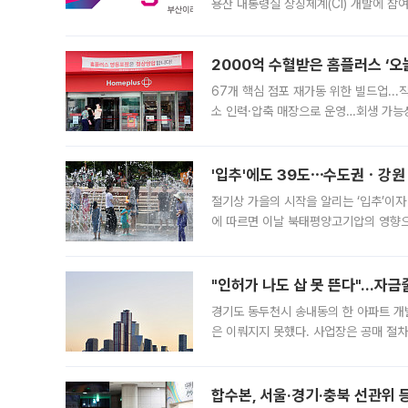
용산 대통령실 상징체계(CI) 개발에 참
도시브랜드 사업이 공개 이후 시민 공감
2000억 수혈받은 홈플러스 ‘오늘
67개 핵심 점포 재가동 위한 빌드업..
소 인력·압축 매장으로 운영…회생 가능성
영업을 시작한다. 핵심 점포 67개에는 
'입추'에도 39도⋯수도권ㆍ강원
절기상 가을의 시작을 알리는 ‘입추’이자
에 따르면 이날 북태평양고기압의 영향으
도, 낮 최고기온은 31~39도로, 전국
"인허가 나도 삽 못 뜬다"…자금
경기도 동두천시 송내동의 한 아파트 개
은 이뤄지지 못했다. 사업장은 공매 절차
3차 공매까지 진행됐으나 모두 유찰됐다.
후
합수본, 서울·경기·충북 선관위 등