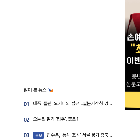
많이 본 뉴스
태풍 '돌핀' 오키나와 접근…일본기상청 경로 업데이트
01
오늘은 절기 '입추', 뜻은?
02
합수본, '통계 조작' 서울·경기·충북 선관위 등 추가 압수수색
03
속보