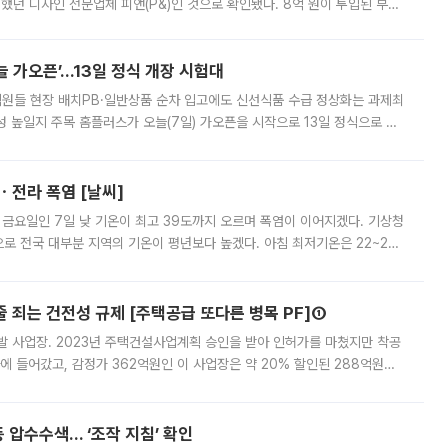
여했던 디자인 전문업체 피앤(P&)인 것으로 확인됐다. 8억 원이 투입된 부산
 부족과 디자인 정체성 논란에 휩싸였던 만큼, 사업 선정 과정과 결과물에
 가오픈’...13일 정식 개장 시험대
.직원들 현장 배치PB·일반상품 순차 입고에도 신선식품 수급 정상화는 과제최
 높일지 주목 홈플러스가 오늘(7일) 가오픈을 시작으로 13일 정식으로 재
직원들이 현장 배치되고, PB 상품과 함께 일반 상품 납품도 순차적으로 진행
ㆍ전라 폭염 [날씨]
 금요일인 7일 낮 기온이 최고 39도까지 오르며 폭염이 이어지겠다. 기상청
로 전국 대부분 지역의 기온이 평년보다 높겠다. 아침 최저기온은 22~27
 대부분 지역에 폭염특보가 발효된 가운데 최고체감온도는 35도 안팎까지 올라
줄 죄는 건전성 규제 [주택공급 또다른 병목 PF]①
발 사업장. 2023년 주택건설사업계획 승인을 받아 인허가를 마쳤지만 착공
에 들어갔고, 감정가 362억원인 이 사업장은 약 20% 할인된 288억원에
 현재는 4차 공매를 위한 조건 협의가 진행 중이다. 수도권의 주요 주거 배
 압수수색… ‘조작 지침’ 확인