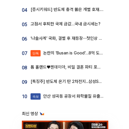
[증시키워드] 반도체 충격 뚫은 개별 호재...포스코퓨처엠·에코프로·한화솔루션 '눈길'
04
고점서 후퇴한 국제 금값…국내 금시세는?
05
‘나솔사계’ 국화, 결별 후 재등장⋯첫인상 투표 휩쓸고 ‘인기녀’ 등극
06
논란의 'Busan is Good'…8억 도시브랜드, 용산 대통령실 CI 업체가 수행
07
단독
톰 홀랜드♥젠데이아, 비밀 결혼 파티 포착⋯호텔 대관비만 9억
08
[특징주] 반도체 온기 탄 2차전지...삼성SDI, 장 초반 7% 넘게 껑충
09
안산 성곡동 공장서 화학물질 유출 사고 발생
10
속보
최신 영상