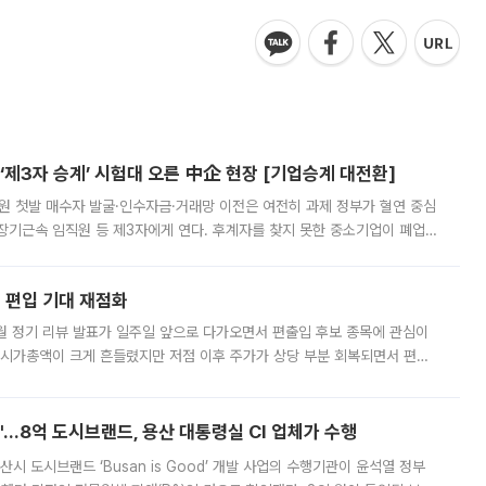
제3자 승계’ 시험대 오른 中企 현장 [기업승계 대전환]
지원 첫발 매수자 발굴·인수자금·거래망 이전은 여전히 과제 정부가 혈연 중심
장기근속 임직원 등 제3자에게 연다. 후계자를 찾지 못한 중소기업이 폐업
해 기술과 일자리를 남기도록 하겠다는 취지다. 다만 세금 감면만으로 거래를
에 편입 기대 재점화
월 정기 리뷰 발표가 일주일 앞으로 다가오면서 편출입 후보 종목에 관심이
 시가총액이 크게 흔들렸지만 저점 이후 주가가 상당 부분 회복되면서 편입
다시 부각되고 있다. 7일 금융투자업계에 따르면 MSCI는 한국시간으로 오는
od'…8억 도시브랜드, 용산 대통령실 CI 업체가 수행
시 도시브랜드 ‘Busan is Good’ 개발 사업의 수행기관이 윤석열 정부