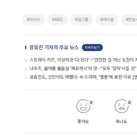
#하이브
#ABD
#걸그룹
#레이블
#한성
장유진 기자의 주요 뉴스
자세히보기
스트레이 키즈, 이것저것 '다 된다'⋯"안전한 길 아닌 도전이 
나우즈, 올여름 물들일 '제로섹시'의 맛⋯"모두 '입덕'시킬 것"
공효진도, 신민아도 택했다⋯K-드라마, '웹툰'에 꽂힌 이유 [
0
0
좋아요
화나요