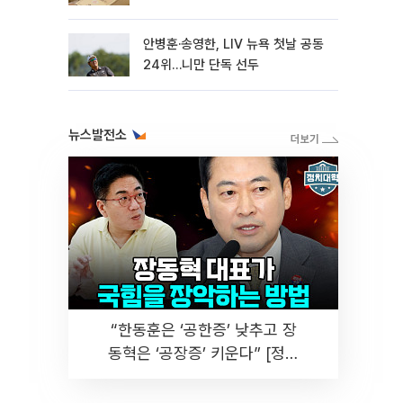
안병훈·송영한, LIV 뉴욕 첫날 공동
24위…니만 단독 선두
뉴스발전소
“한동훈은 ‘공한증’ 낮추고 장
동혁은 ‘공장증’ 키운다” [정치
대학]