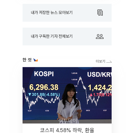
내가 저장한 뉴스 모아보기
내가 구독한 기자 전체보기
한 컷
코스피 4.58% 하락, 환율