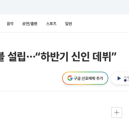
음악
공연/출판
스포츠
일반
블 설립⋯“하반기 신인 데뷔”
기사
구글 선호매체 추가