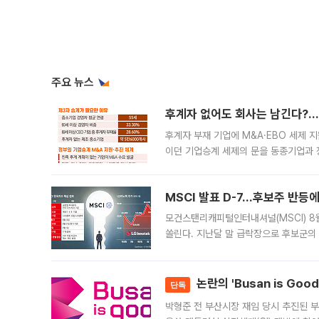
주요 뉴스
후계자 없어도 회사는 남긴다?…‘
후계자 부재 기업에 M&A·EBO 세제 
이던 기업승계 세제의 문을 동종기업과 
대신 M&A나 임직원 인수(EBO)를 통
늘
MSCI 발표 D-7…후보주 반등
모건스탠리캐피털인터내셔널(MSCI) 8
쏠린다. 지난달 말 급락장으로 후보군의
가능성과 지수 추종 자금 유입 기대가 
논란의 'Busan is Go
단독
박형준 전 부산시장 재임 당시 추진된 부산