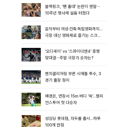
블랙핑크, '팬 홀대' 논란이 웬말⋯
10주년 행사에 설움 터졌다
음악부터 여성·건축·독립영화까지…
극장 대신 영화제로 즐기는 스크린
여행[주말&]
'오디세이' vs '스파이더맨4' 흥행
맞대결⋯주말 극장가 승자는?
벤치클리어링 부른 시애틀 투수, 3
경기 출장 정지
배경은, 연장서 15m 버디 ‘쏙’…챔피
언스투어 첫 다승자
성심당 롯데점, 자두롤 출시…하루
100개 한정