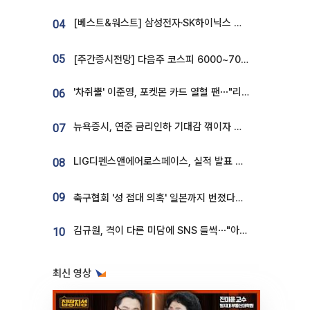
[베스트&워스트] 삼성전자·SK하이닉스 밀린 한 주…상상인증권은 85% 급등
04
05
[주간증시전망] 다음주 코스피 6000~7000⋯“外人 수급은 정책이 변수”
'차쥐뿔' 이준영, 포켓몬 카드 열혈 팬⋯"리셀러 처단할 것"
06
뉴욕증시, 연준 금리인하 기대감 꺾이자 상승...S&P500 사상 최고치 [종합]
07
LIG디펜스앤에어로스페이스, 실적 발표 후 급락→반등⋯증권가 “28년까지 튼튼”
08
09
축구협회 '성 접대 의혹' 일본까지 번졌다…日 심판 실명 공개
김규원, 격이 다른 미담에 SNS 들썩⋯"아이 속옷 빨고 졸업식도 참석"
10
최신 영상