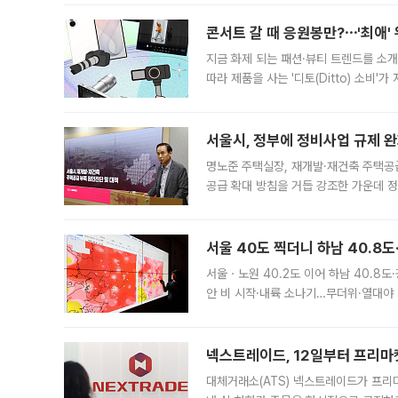
콘서트 갈 때 응원봉만?⋯'최애'
지금 화제 되는 패션·뷰티 트렌드를 소개
따라 제품을 사는 '디토(Ditto) 소비
어디일까요? 아이돌 콘서트 시작을 기다
서울시, 정부에 정비사업 규제 완화
명노준 주택실장, 재개발·재건축 주택공
공급 확대 방침을 거듭 강조한 가운데 정
면 반박하고 나섰다. 명노준 서울시 주택
서울 40도 찍더니 하남 40.8도
서울ㆍ노원 40.2도 이어 하남 40.8도
안 비 시작·내륙 소나기…무더위·열대야 
에서도 40도를 웃도는 기온이 관측됐다
의 극심한
넥스트레이드, 12일부터 프리마
대체거래소(ATS) 넥스트레이드가 프리