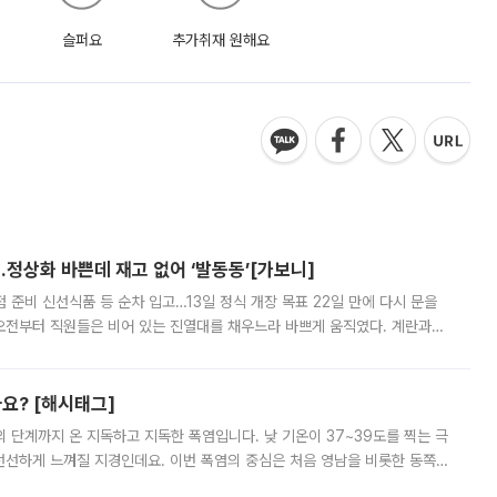
슬퍼요
추가취재 원해요
…정상화 바쁜데 재고 없어 ‘발동동’[가보니]
준비 신선식품 등 순차 입고…13일 정식 개장 목표 22일 만에 다시 문을
오전부터 직원들은 비어 있는 진열대를 채우느라 바쁘게 움직였다. 계란과
리를 잡기 시작했지만, 매장 곳곳엔 여전히 텅 빈 매대가 먼저 눈에 들어왔
까요? [해시태그]
’의 단계까지 온 지독하고 지독한 폭염입니다. 낮 기온이 37~39도를 찍는 극
 선선하게 느껴질 지경인데요. 이번 폭염의 중심은 처음 영남을 비롯한 동쪽
 북서풍이 산맥을 넘어 영남 쪽으로 내려오면서 뜨겁고 건조해졌는데요.