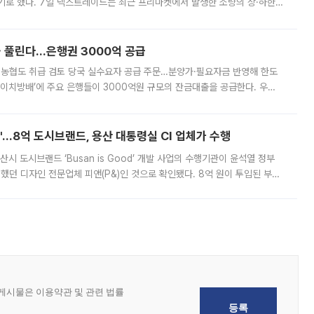
기로 했다. 7일 넥스트레이드는 최근 프리마켓에서 발생한 소량의 상·하한
, 주문 오류로 인한 가격 급등락을 최소화하기 위한 비상 대응방안을 발표
 풀린다…은행권 3000억 공급
리·농협도 취급 검토 당국 실수요자 공급 주문…분양가·필요자금 반영해 한도
에이치방배’에 주요 은행들이 3000억원 규모의 잔금대출을 공급한다. 우리
하고 있어 향후 공급 규모가 늘어날 전망이다. 7일 금융권에 따르면 KB국
od'…8억 도시브랜드, 용산 대통령실 CI 업체가 수행
시 도시브랜드 ‘Busan is Good’ 개발 사업의 수행기관이 윤석열 정부
여했던 디자인 전문업체 피앤(P&)인 것으로 확인됐다. 8억 원이 투입된 부산
 부족과 디자인 정체성 논란에 휩싸였던 만큼, 사업 선정 과정과 결과물에