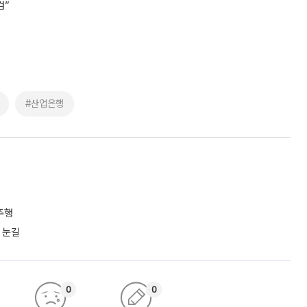
검”
#산업은행
주행
 눈길
0
0