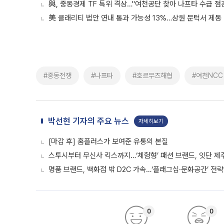
與, 중동경제 TF 특위 격상…"여천공단 찾아 나프타 수급 점
美 클래리티 법안 연내 통과 가능성 13%…상원 문턱서 제동
#중동전쟁
#나프타
#호르무즈해협
#여천NCC
박선현 기자의 주요 뉴스
자세히보기
[마감 후] 홈플러스가 보여준 유통의 본질
스투시부터 무신사 킥스까지…‘체험형’ 패션 브랜드, 잇단 제
명품 브랜드, 백화점 밖 D2C 가속…‘플래그십·문화공간’ 전략
0
0