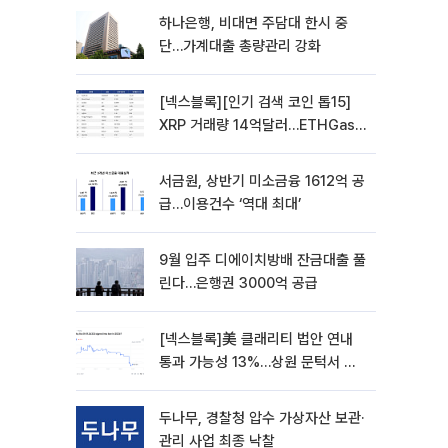
하나은행, 비대면 주담대 한시 중
단…가계대출 총량관리 강화
[넥스블록][인기 검색 코인 톱15]
XRP 거래량 14억달러…ETHGas
급등·Bless 급락…고변동 알트 부각
서금원, 상반기 미소금융 1612억 공
급…이용건수 ‘역대 최대’
9월 입주 디에이치방배 잔금대출 풀
린다…은행권 3000억 공급
[넥스블록]美 클래리티 법안 연내
통과 가능성 13%…상원 문턱서 제
동
두나무, 경찰청 압수 가상자산 보관·
관리 사업 최종 낙찰