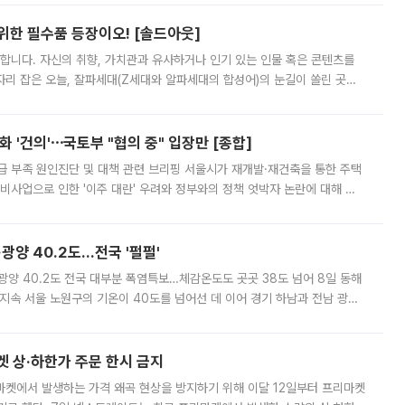
 위한 필수품 등장이오! [솔드아웃]
합니다. 자신의 취향, 가치관과 유사하거나 인기 있는 인물 혹은 콘텐츠를
'가 자리 잡은 오늘, 잘파세대(Z세대와 알파세대의 합성어)의 눈길이 쏠린 곳은
리는 공연장. 응원봉만큼이나 눈에 띄는 게 있습니다. 공연이 시작되기
 '건의'⋯국토부 "협의 중" 입장만 [종합]
급 부족 원인진단 및 대책 관련 브리핑 서울시가 재개발·재건축을 통한 주택
비사업으로 인한 '이주 대란' 우려와 정부와의 정책 엇박자 논란에 대해 정
실장은 2031년까지 31만 가구 착공 목표에 차질이 없다는 입장이나,
·광양 40.2도…전국 '펄펄'
·광양 40.2도 전국 대부분 폭염특보…체감온도도 곳곳 38도 넘어 8일 동해
지속 서울 노원구의 기온이 40도를 넘어선 데 이어 경기 하남과 전남 광양
. 전국 대부분 지역에 폭염특보가 내려진 가운데 곳곳에서 39~40도 안팎
켓 상·하한가 주문 한시 금지
마켓에서 발생하는 가격 왜곡 현상을 방지하기 위해 이달 12일부터 프리마켓