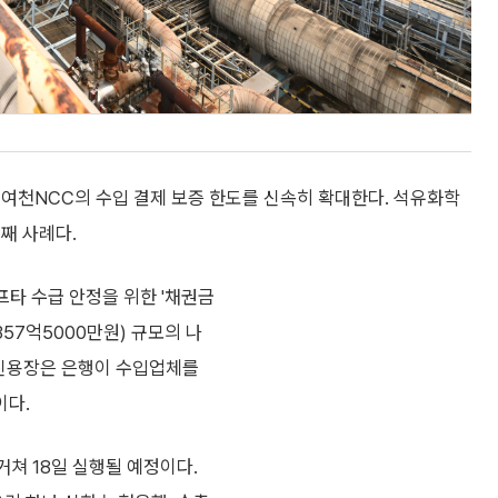
 여천NCC의 수입 결제 보증 한도를 신속히 확대한다. 석유화학
째 사례다.
타 수급 안정을 위한 '채권금
57억5000만원) 규모의 나
입신용장은 은행이 수입업체를
이다.
쳐 18일 실행될 예정이다.