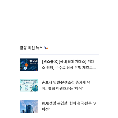
금융 최신 뉴스
[넥스블록][국내 5대 거래소] 거래
소 경쟁, 수수료∙상장∙은행 제휴로
옮겨 붙었다
손보사 민원·분쟁조정 증가세 유
지…협회 이관효과는 ‘아직’
KDB생명 본입찰, 한화·흥국·한투 '3
파전'