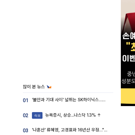
많이 본 뉴스
'불안과 기대 사이' 널뛰는 SK하이닉스…증권가 "HBM4·LTA 기반 펀터멘털 견고"
01
뉴욕증시, 상승...나스닥 1.3% ↑
02
속보
'나혼산' 류혜영, 고경표와 16년산 우정…"자취방서 부모님과 마주쳐"
03