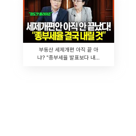
부동산 세제개편 아직 끝 아
냐? "종부세율 발표보다 내릴
것" 장기거주·양도세 전망 I 집
땅지성 I 김인만, 진미윤