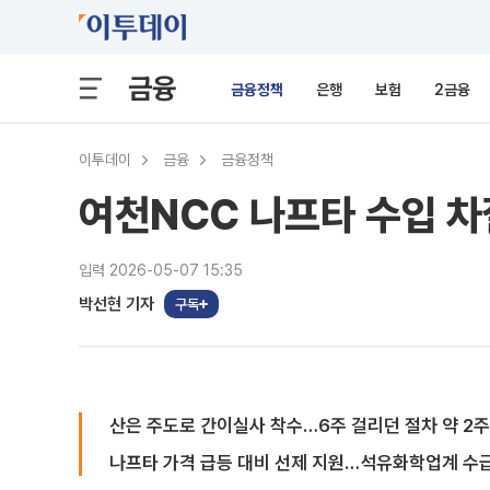
금융
금융정책
은행
보험
2금융
이투데이
금융
금융정책
여천NCC 나프타 수입 차
입력 2026-05-07 15:35
박선현 기자
구독
산은 주도로 간이실사 착수…6주 걸리던 절차 약 2
나프타 가격 급등 대비 선제 지원…석유화학업계 수급