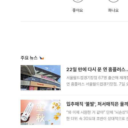
좋아요
화나요
주요 뉴스
22일 만에 다시 문 연 홈플러스
서울월드컵경기장점 67명 출근해 재개점 
연 홈플러스 서울월드컵경기장점. 7일 
우유, 과일 같은 신선식품이 차근차근 자
입추매직 '불발', 처서매직은 올
“와 이제 시원한 거 같아” 단체 ‘뇌손상
한 더위 속 30도대 초반이 상대적으로
지역에 있었습니다. 7월 말에는 서풍과