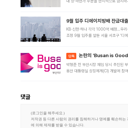
내 상·하한가 주문을 한시적으로 금지하
가 체결 사례와 관련해 설명자료를 내고
9월 입주 디에이치방배 잔금대출
KB·신한·하나 각각 1000억 배정…우
조정 9월 입주를 앞둔 서울 서초구 ‘디
은행과 NH농협은행도 대출 취급을 검토
민은행
논란의 'Busan is Go
단독
박형준 전 부산시장 재임 당시 추진된 부산
용산 대통령실 상징체계(CI) 개발에 참
도시브랜드 사업이 공개 이후 시민 공감
댓글