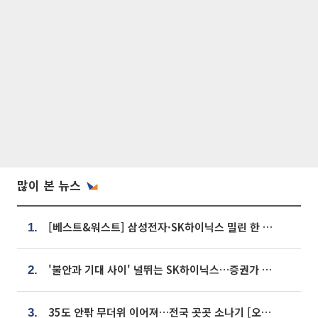
많이 본 뉴스
[베스트&워스트] 삼성전자·SK하이닉스 밀린 한 주…상상인증권은 85% 급등
1.
'불안과 기대 사이' 널뛰는 SK하이닉스…증권가 "HBM4·LTA 기반 펀터멘털 견고"
2.
35도 안팎 무더위 이어져…전국 곳곳 소나기 [오늘 날씨]
3.