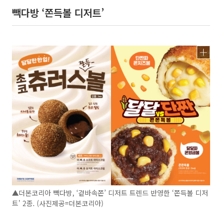
빽다방 ‘쫀득볼 디저트’
▲더본코리아 빽다방, ‘겉바속쫀’ 디저트 트렌드 반영한 ‘쫀득볼 디저
트’ 2종. (사진제공=더본코리아)