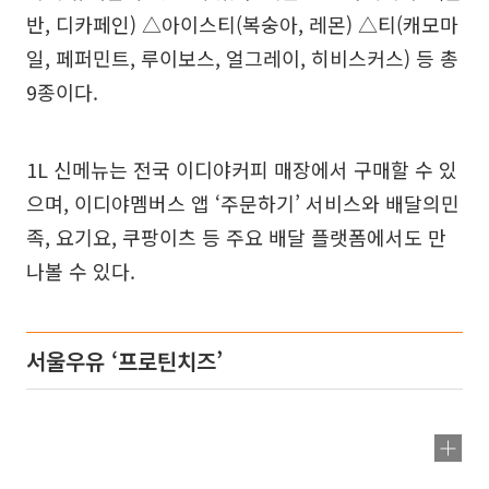
반, 디카페인) △아이스티(복숭아, 레몬) △티(캐모마
일, 페퍼민트, 루이보스, 얼그레이, 히비스커스) 등 총
9종이다.
1L 신메뉴는 전국 이디야커피 매장에서 구매할 수 있
으며, 이디야멤버스 앱 ‘주문하기’ 서비스와 배달의민
족, 요기요, 쿠팡이츠 등 주요 배달 플랫폼에서도 만
나볼 수 있다.
서울우유 ‘프로틴치즈’