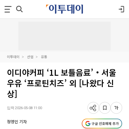
이투데이
산업
유통
이디야커피 ‘1L 보틀음료’‧서울
우유 ‘프로틴치즈’ 외 [나왔다 신
상]
입력 2026-05-08 11:00
정영인 기자
구글 선호매체 추가