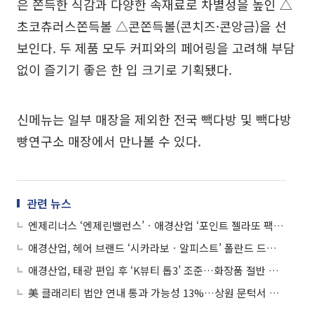
은 쫀득한 식감과 다양한 속재료로 차별성을 높인 △
초코츄러스쫀득볼 △콘쫀득볼(콘치즈·콘앙금)을 선
보인다. 두 제품 모두 커피와의 페어링을 고려해 부담
없이 즐기기 좋은 한 입 크기로 기획됐다.
신메뉴는 일부 매장을 제외한 전국 빽다방 및 빽다방
빵연구소 매장에서 만나볼 수 있다.
관련 뉴스
엔제리너스 ‘엔제린밸런스’ㆍ애경산업 ‘포인트 젤라또 팩 클렌저’ 외
애경산업, 헤어 브랜드 ‘시카라보ㆍ알피스트’ 폴란드 드럭스토어 입점
애경산업, 태광 편입 후 ‘K뷰티 톱3’ 조준…화장품 절반 매출에 사활
美 클래리티 법안 연내 통과 가능성 13%…상원 문턱서 제동