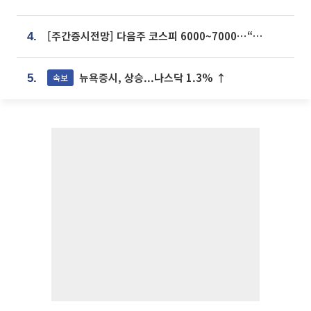
[주간증시전망] 다음주 코스피 6000~7000⋯“外人 수급은 정책이 변수”
4.
뉴욕증시, 상승...나스닥 1.3% ↑
속보
5.