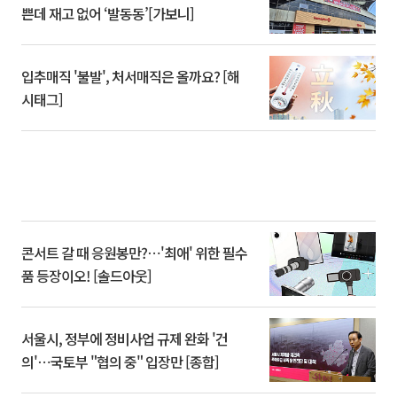
쁜데 재고 없어 ‘발동동’[가보니]
입추매직 '불발', 처서매직은 올까요? [해
시태그]
콘서트 갈 때 응원봉만?⋯'최애' 위한 필수
품 등장이오! [솔드아웃]
서울시, 정부에 정비사업 규제 완화 '건
의'⋯국토부 "협의 중" 입장만 [종합]