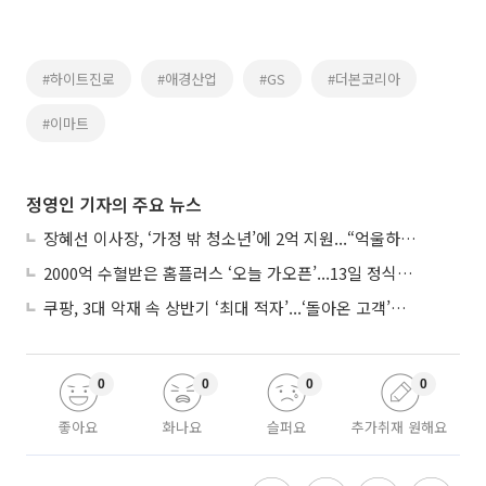
#하이트진로
#애경산업
#GS
#더본코리아
#이마트
정영인 기자의 주요 뉴스
장혜선 이사장, ‘가정 밖 청소년’에 2억 지원...“억울하고 아파도 단단해지길”
2000억 수혈받은 홈플러스 ‘오늘 가오픈’...13일 정식 개장 시험대
쿠팡, 3대 악재 속 상반기 ‘최대 적자’...‘돌아온 고객’에 수익성 반등 주목
0
0
0
0
좋아요
화나요
슬퍼요
추가취재 원해요