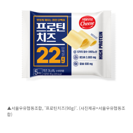
▲서울우유협동조합, '프로틴치즈(90g)'. (사진제공=서울우유협동조
합)