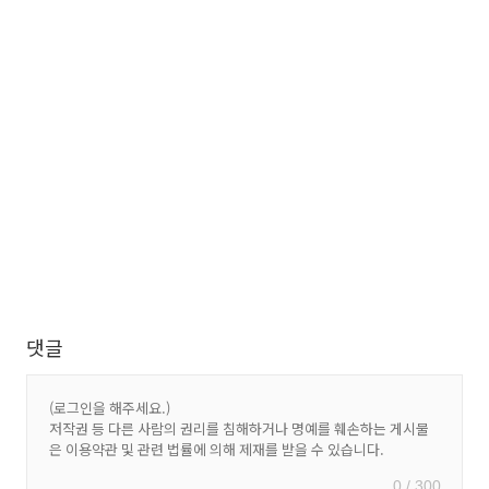
댓글
0 / 300