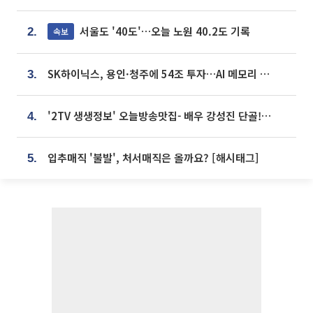
서울도 '40도'…오늘 노원 40.2도 기록
속보
2.
SK하이닉스, 용인·청주에 54조 투자…AI 메모리 생산기지 키운다
3.
'2TV 생생정보' 오늘방송맛집- 배우 강성진 단골! 쌀국수ㆍ푸팟퐁 커리 맛집 '블○○○'
4.
입추매직 '불발', 처서매직은 올까요? [해시태그]
5.