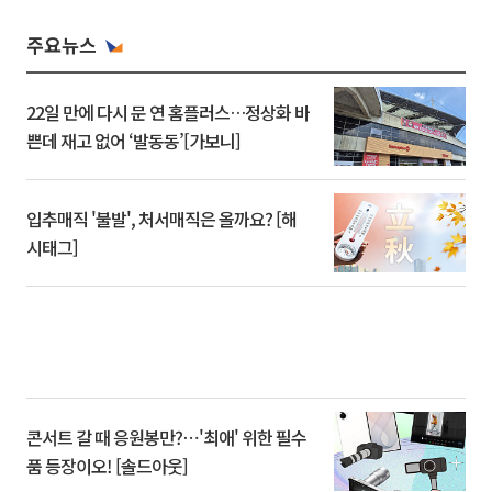
주요뉴스
22일 만에 다시 문 연 홈플러스…정상화 바
쁜데 재고 없어 ‘발동동’[가보니]
입추매직 '불발', 처서매직은 올까요? [해
시태그]
콘서트 갈 때 응원봉만?⋯'최애' 위한 필수
품 등장이오! [솔드아웃]