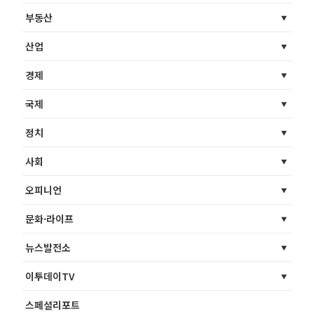
부동산
산업
경제
국제
정치
사회
오피니언
문화·라이프
뉴스발전소
이투데이TV
스페셜리포트