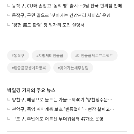
동작구, CU와 손잡고 ‘동작 빵’ 출시…9월 전국 편의점 판매
동작구, 구민 곁으로 ‘찾아가는 건강관리 서비스’ 운영
‘경험 無도 환영’ 첫 일자리 도전 설명서
#동작구
#지방세미환급금
#미환급금제로프로젝트
#환급금평생계좌등록
#찾아가는세무상담
박일경 기자의 주요 뉴스
양천구, 배움으로 물드는 가을…제40기 ‘양천장수문화대학’ 수강생 모집
관악구, 폭염 취약계층 보호 ‘빈틈없이’…현장 살피고 지원 넓힌다
구로구, 주말에도 어르신 무더위쉼터 47개소 운영