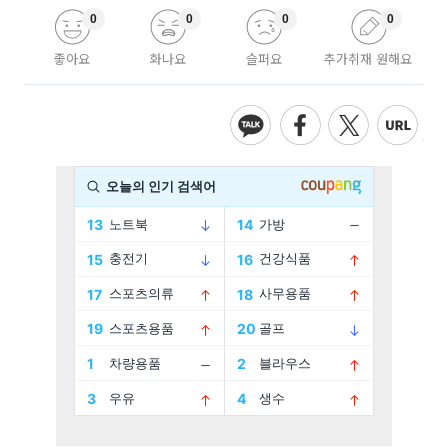
0
0
0
0
좋아요
화나요
슬퍼요
추가취재 원해요