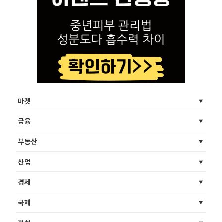
마켓
금융
부동산
산업
경제
국제