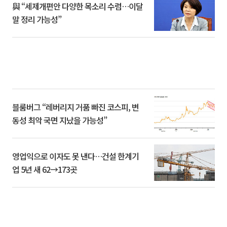
與 “세제개편안 다양한 목소리 수렴…이달
말 정리 가능성”
블룸버그 “레버리지 거품 빠진 코스피, 변
동성 최악 국면 지났을 가능성”
영업익으로 이자도 못 낸다…건설 한계기
업 5년 새 62→173곳