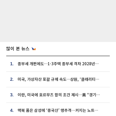
많이 본 뉴스
종부세 개편에도…1·3주택 종부세 격차 2028년부터 확대
1.
미국, 가상자산 포괄 규제 속도…상원, ‘클래리티법’ 9월 절차투표 추진
2.
이란, 미국에 호르무즈 합의 조건 제시…美 “경기 아직 안 끝나” [종합]
3.
맥북 품은 삼성에 ‘중국산’ 맹추격⋯커지는 노트북 OLED 시장
4.