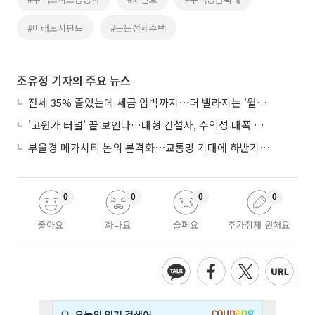
#미래도시펀드
#든든전세주택
조유정 기자의 주요 뉴스
전세 35% 줄었는데 세금 압박까지⋯더 빨라지는 '월세화'
'고원가 터널' 끝 보인다…대형 건설사, 수익성 대폭 개선
부울경 메가시티 논의 본격화⋯교통망 기대에 하반기 분양시장 '주목'
0
0
0
0
좋아요
화나요
슬퍼요
추가취재 원해요