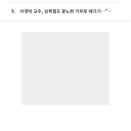
서경덕 교수, 김희철도 분노한 거꾸로 태극기⋯"엉터리는 아냐, 아쉬울 뿐"
5.