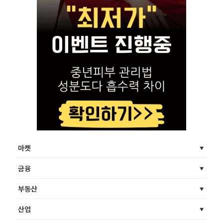
마켓
금융
부동산
산업