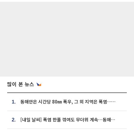
많이 본 뉴스
동해안은 시간당 80㎜ 폭우, 그 외 지역은 폭염…‘극과 극 날씨’
1.
[내일 날씨] 폭염 한풀 꺾여도 무더위 계속⋯동해안 이틀 연속 비
2.