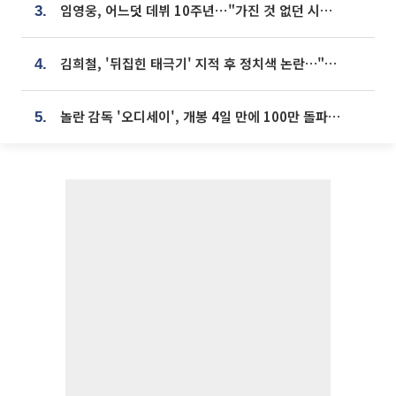
임영웅, 어느덧 데뷔 10주년⋯"가진 것 없던 시절, 내 앞엔 20명의 팬뿐"
3.
김희철, '뒤집힌 태극기' 지적 후 정치색 논란…"좌우 떠나 우리나라 국기"
4.
놀란 감독 '오디세이', 개봉 4일 만에 100만 돌파⋯'왕사남' 보다 빠르다
5.