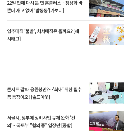
22일 만에 다시 문 연 홈플러스…정상화 바
쁜데 재고 없어 ‘발동동’[가보니]
입추매직 '불발', 처서매직은 올까요? [해
시태그]
콘서트 갈 때 응원봉만?⋯'최애' 위한 필수
품 등장이오! [솔드아웃]
서울시, 정부에 정비사업 규제 완화 '건
의'⋯국토부 "협의 중" 입장만 [종합]