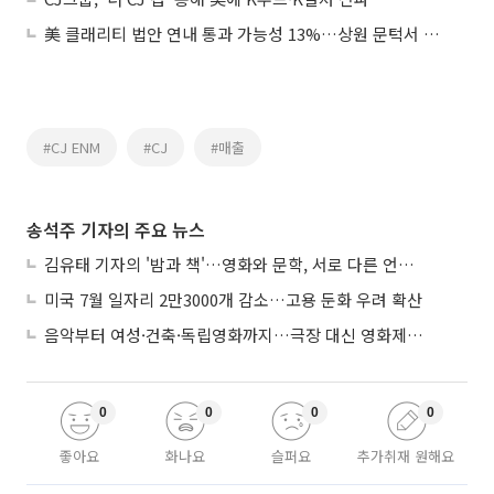
美 클래리티 법안 연내 통과 가능성 13%…상원 문턱서 제동
#CJ ENM
#CJ
#매출
송석주 기자의 주요 뉴스
김유태 기자의 '밤과 책'…영화와 문학, 서로 다른 언어를 읽다
미국 7월 일자리 2만3000개 감소…고용 둔화 우려 확산
음악부터 여성·건축·독립영화까지…극장 대신 영화제로 즐기는 스크린 여행
0
0
0
0
좋아요
화나요
슬퍼요
추가취재 원해요