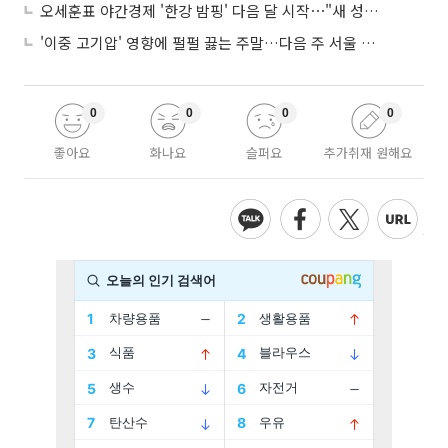
오세훈표 야간경제 '한강 밤핑' 다음 달 시작⋯"새 성장동력 만들 것"
'이중 고기압' 영향에 펄펄 끓는 주말…다음 주 서울 포함 서쪽이 더 덥다
0
0
0
0
좋아요
화나요
슬퍼요
추가취재 원해요