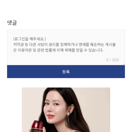
댓글
0 / 300