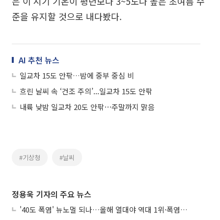
은 이 시기 기온이 평년보다 3~5도나 높은 초여름 수
준을 유지할 것으로 내다봤다.
AI 추천 뉴스
일교차 15도 안팎…밤에 중부 중심 비
흐린 날씨 속 ‘건조 주의’...일교차 15도 안팎
내륙 낮밤 일교차 20도 안팎⋯주말까지 맑음
#기상청
#날씨
정용욱 기자의 주요 뉴스
'40도 폭염' 뉴노멀 되나…올해 열대야 역대 1위·폭염일수 평년 3배 넘어