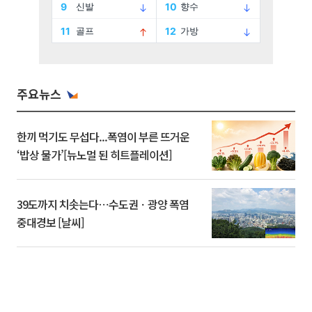
주요뉴스
한끼 먹기도 무섭다...폭염이 부른 뜨거운
‘밥상 물가’[뉴노멀 된 히트플레이션]
39도까지 치솟는다⋯수도권ㆍ광양 폭염
중대경보 [날씨]