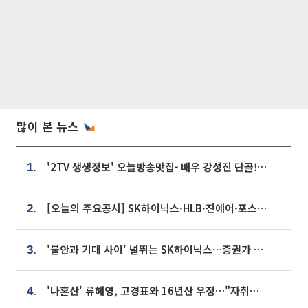
많이 본 뉴스
'2TV 생생정보' 오늘방송맛집- 배우 강성진 단골! 쌀국수ㆍ푸팟퐁 커리 맛집 '블○○○'
1.
[오늘의 주요공시] SK하이닉스·HLB·진에어·포스코홀딩스·네이버·대우건설 등
2.
'불안과 기대 사이' 널뛰는 SK하이닉스…증권가 "HBM4·LTA 기반 펀터멘털 견고"
3.
'나혼산' 류혜영, 고경표와 16년산 우정…"자취방서 부모님과 마주쳐"
4.