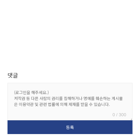
댓글
0 / 300