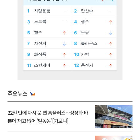
주요뉴스
22일 만에 다시 문 연 홈플러스…정상화 바
쁜데 재고 없어 ‘발동동’[가보니]