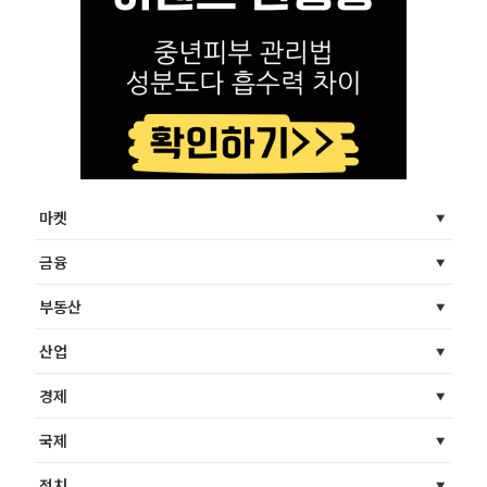
마켓
금융
부동산
산업
경제
국제
정치