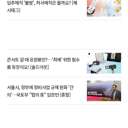
입추매직 '불발', 처서매직은 올까요? [해
시태그]
콘서트 갈 때 응원봉만?⋯'최애' 위한 필수
품 등장이오! [솔드아웃]
서울시, 정부에 정비사업 규제 완화 '건
의'⋯국토부 "협의 중" 입장만 [종합]