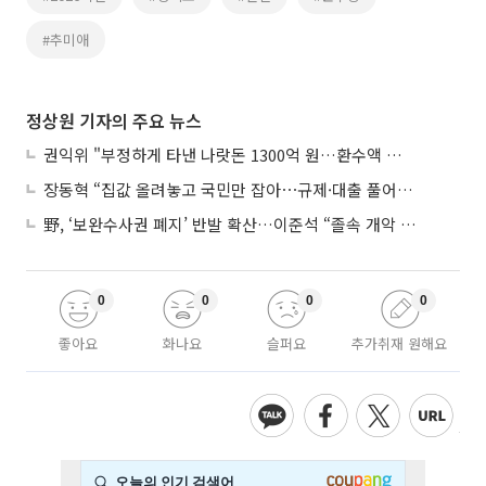
#추미애
정상원 기자의 주요 뉴스
권익위 "부정하게 타낸 나랏돈 1300억 원…환수액 역대 최대"
장동혁 “집값 올려놓고 국민만 잡아⋯규제·대출 풀어야”
野, ‘보완수사권 폐지’ 반발 확산…이준석 “졸속 개악 입법”
0
0
0
0
좋아요
화나요
슬퍼요
추가취재 원해요