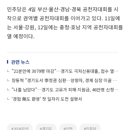
민주당은 4일 부산·울산·경남·경북 공천자대회를 시
작으로 권역별 공천자대회를 이어가고 있다. 11일에
는 서울·강원, 12일에는 충청·호남 지역 공천자대회를
열 예정이다.
관련 뉴스
"21분만에 3079명 마감"…경기도 극저신용대출, 접수 열자마자 폭주했다
장동혁 "경기도서 李정권 심판…양향자, 경제 심장 이끌 적임자"
"나흘 남았다"…경기도 고유가 피해 지원금, 46만명 신청 완료·지역화폐 선택 급증
‘경험 無도 환영’ 첫 일자리 도전 설명서
#2026지선
#경기도
#인천
#민주당