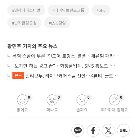
#별하나페스티벌
#다이닝브랜즈그룹
#bhc
#난지한강공원
#ESG경영
황민주 기자의 주요 뉴스
폭염·스콜이 부른 ‘인도어 호캉스’ 열풍…체류형 패키지 뜬다
“보기만 하는 광고 끝“…화장품업계, SNS 홍보도 ‘참여형 콘텐츠’로 변모
실리콘투, 라이브커머스팀 신설…K뷰티 ‘글로벌 판매망’ 확대
단독
0
0
0
0
좋아요
화나요
슬퍼요
추가취재 원해요