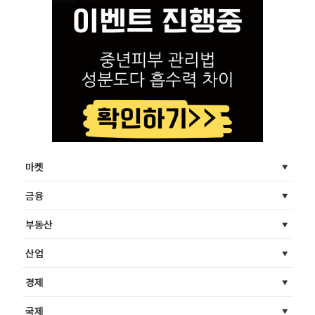
마켓
금융
부동산
산업
경제
국제