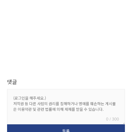
댓글
0 / 300