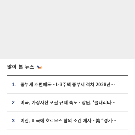
많이 본 뉴스
종부세 개편에도…1·3주택 종부세 격차 2028년부터 확대
1.
미국, 가상자산 포괄 규제 속도…상원, ‘클래리티법’ 9월 절차투표 추진
2.
이란, 미국에 호르무즈 합의 조건 제시…美 “경기 아직 안 끝나” [종합]
3.