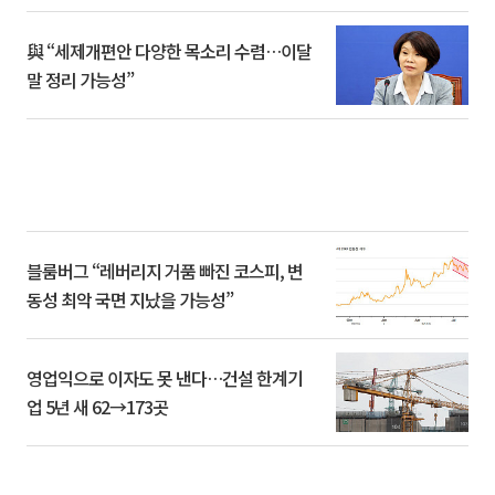
與 “세제개편안 다양한 목소리 수렴…이달
말 정리 가능성”
블룸버그 “레버리지 거품 빠진 코스피, 변
동성 최악 국면 지났을 가능성”
영업익으로 이자도 못 낸다…건설 한계기
업 5년 새 62→173곳