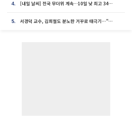
[내일 날씨] 전국 무더위 계속…10일 낮 최고 34도 육박
4.
서경덕 교수, 김희철도 분노한 거꾸로 태극기⋯"엉터리는 아냐, 아쉬울 뿐"
5.