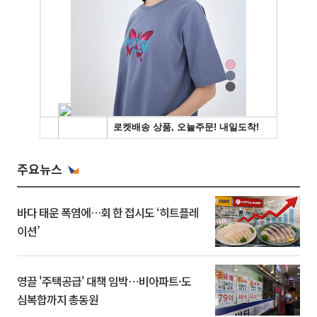
주요뉴스
바다 태운 폭염에…회 한 접시도 ‘히트플레
이션’
영끌 '주택공급' 대책 임박⋯비아파트·도
심복합까지 총동원