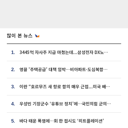
많이 본 뉴스
3445억 자사주 지급 마쳤는데...삼성전자 DX노조, 뒤늦은 '떼쓰기 집회'
1.
영끌 '주택공급' 대책 임박⋯비아파트·도심복합까지 총동원
2.
이란 “호르무즈 새 항로 합의 매우 근접...미국 배상 먼저”
3.
우성빈 기장군수 ‘유튜브 정치’에…국민의힘 군의원들 집단 반발
4.
바다 태운 폭염에…회 한 접시도 ‘히트플레이션’
5.