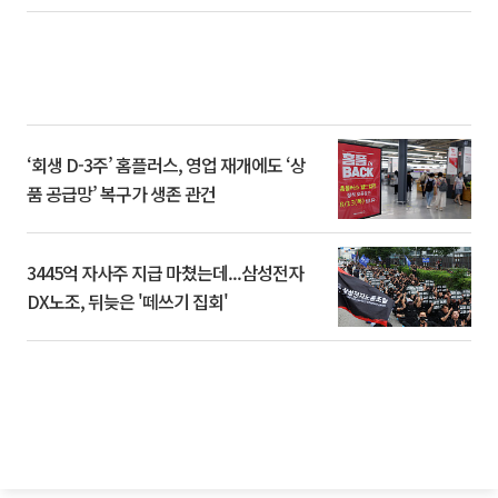
‘회생 D-3주’ 홈플러스, 영업 재개에도 ‘상
품 공급망’ 복구가 생존 관건
3445억 자사주 지급 마쳤는데...삼성전자
DX노조, 뒤늦은 '떼쓰기 집회'