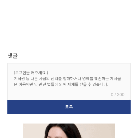
댓글
0 / 300