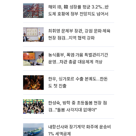
해외 IB, 韓 성장률 평균 3.2%...반
도체 호황에 정부 전망치도 넘어서
최휘영 문체부 장관, 강원 문화·체육
현장 점검…지역 협력 강화
농식품부, 폭염·가뭄 특별관리기간
운영…차관 총괄 대응체계 격상
한우, 싱가포르 수출 본궤도…한돈
도 첫 진출
한성숙, 방학 중 초등돌봄 현장 점
검…"돌봄 사각지대 없애야"
내항선사와 장기계약 화주에 운송비
1% 세액공제