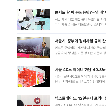
지역에 있었습니다. 7월 말에는 서풍과
콘서트 갈 때 응원봉만?⋯'최애'
지금 화제 되는 패션·뷰티 트렌드를 소개
따라 제품을 사는 '디토(Ditto) 소비
어디일까요? 아이돌 콘서트 시작을 기다
서울시, 정부에 정비사업 규제 완화
명노준 주택실장, 재개발·재건축 주택공
공급 확대 방침을 거듭 강조한 가운데 정
면 반박하고 나섰다. 명노준 서울시 주택
서울 40도 찍더니 하남 40.8도
서울ㆍ노원 40.2도 이어 하남 40.8도
안 비 시작·내륙 소나기…무더위·열대야 
에서도 40도를 웃도는 기온이 관측됐다
의 극심한
넥스트레이드, 12일부터 프리마
대체거래소(ATS) 넥스트레이드가 프리