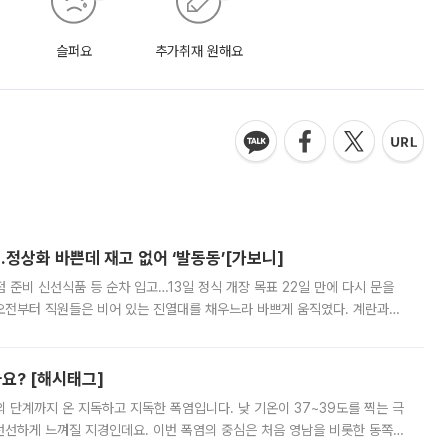
슬퍼요
추가취재 원해요
…정상화 바쁜데 재고 없어 ‘발동동’[가보니]
준비 신선식품 등 순차 입고…13일 정식 개장 목표 22일 만에 다시 문을
오전부터 직원들은 비어 있는 진열대를 채우느라 바쁘게 움직였다. 계란과
리를 잡기 시작했지만, 매장 곳곳엔 여전히 텅 빈 매대가 먼저 눈에 들어왔
까요? [해시태그]
’의 단계까지 온 지독하고 지독한 폭염입니다. 낮 기온이 37~39도를 찍는 극
 선선하게 느껴질 지경인데요. 이번 폭염의 중심은 처음 영남을 비롯한 동쪽