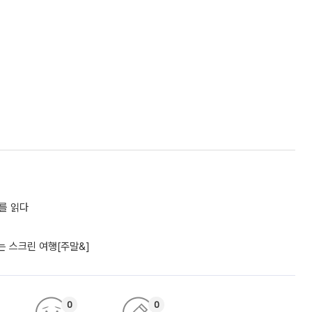
어를 읽다
 스크린 여행[주말&]
0
0