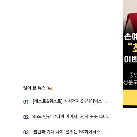
많이 본 뉴스
[베스트&워스트] 삼성전자·SK하이닉스 밀린 한 주…상상인증권은 85% 급등
01
35도 안팎 무더위 이어져…전국 곳곳 소나기 [오늘 날씨]
02
'불안과 기대 사이' 널뛰는 SK하이닉스…증권가 "HBM4·LTA 기반 펀터멘털 견고"
03