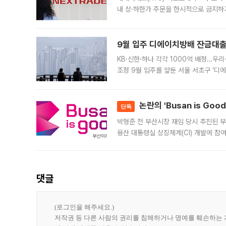
내 상·하한가 주문을 한시적으로 금지하
가 체결 사례와 관련해 설명자료를 내고
9월 입주 디에이치방배 잔금대출
KB·신한·하나 각각 1000억 배정…우
조정 9월 입주를 앞둔 서울 서초구 ‘디
은행과 NH농협은행도 대출 취급을 검토
민은행
논란의 'Busan is Go
단독
박형준 전 부산시장 재임 당시 추진된 부산
용산 대통령실 상징체계(CI) 개발에 참
도시브랜드 사업이 공개 이후 시민 공감
댓글