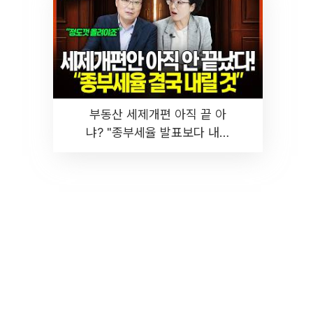
부동산 세제개편 아직 끝 아
냐? "종부세율 발표보다 내릴
것" 장기거주·양도세 전망 I 집
땅지성 I 김인만, 진미윤