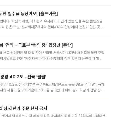
 북서풍이 산맥을 넘어 영남 쪽으로 내려오면서 뜨겁고 건조해졌는데요.
 위한 필수품 등장이오! [솔드아웃]
합니다. 자신의 취향, 가치관과 유사하거나 인기 있는 인물 혹은 콘텐츠를
'가 자리 잡은 오늘, 잘파세대(Z세대와 알파세대의 합성어)의 눈길이 쏠린 곳은
리는 공연장. 응원봉만큼이나 눈에 띄는 게 있습니다. 공연이 시작되기
 '건의'⋯국토부 "협의 중" 입장만 [종합]
급 부족 원인진단 및 대책 관련 브리핑 서울시가 재개발·재건축을 통한 주택
비사업으로 인한 '이주 대란' 우려와 정부와의 정책 엇박자 논란에 대해 정
실장은 2031년까지 31만 가구 착공 목표에 차질이 없다는 입장이나,
·광양 40.2도…전국 '펄펄'
·광양 40.2도 전국 대부분 폭염특보…체감온도도 곳곳 38도 넘어 8일 동해
지속 서울 노원구의 기온이 40도를 넘어선 데 이어 경기 하남과 전남 광양
. 전국 대부분 지역에 폭염특보가 내려진 가운데 곳곳에서 39~40도 안팎
켓 상·하한가 주문 한시 금지
마켓에서 발생하는 가격 왜곡 현상을 방지하기 위해 이달 12일부터 프리마켓