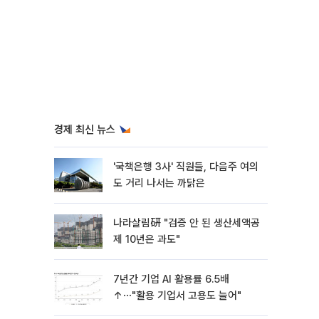
경제 최신 뉴스
'국책은행 3사' 직원들, 다음주 여의
도 거리 나서는 까닭은
나라살림硏 "검증 안 된 생산세액공
제 10년은 과도"
7년간 기업 AI 활용률 6.5배
↑⋯"활용 기업서 고용도 늘어"