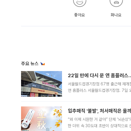
좋아요
화나요
주요 뉴스
22일 만에 다시 문 연 홈플러스
서울월드컵경기장점 67명 출근해 재개점 
연 홈플러스 서울월드컵경기장점. 7일 
우유, 과일 같은 신선식품이 차근차근 자
입추매직 '불발', 처서매직은 올
“와 이제 시원한 거 같아” 단체 ‘뇌손상
한 더위 속 30도대 초반이 상대적으로