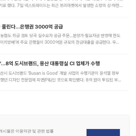
기로 했다. 7일 넥스트레이드는 최근 프리마켓에서 발생한 소량의 상·하한
, 주문 오류로 인한 가격 급등락을 최소화하기 위한 비상 대응방안을 발표
 풀린다…은행권 3000억 공급
리·농협도 취급 검토 당국 실수요자 공급 주문…분양가·필요자금 반영해 한도
에이치방배’에 주요 은행들이 3000억원 규모의 잔금대출을 공급한다. 우리
하고 있어 향후 공급 규모가 늘어날 전망이다. 7일 금융권에 따르면 KB국
od'…8억 도시브랜드, 용산 대통령실 CI 업체가 수행
시 도시브랜드 ‘Busan is Good’ 개발 사업의 수행기관이 윤석열 정부
여했던 디자인 전문업체 피앤(P&)인 것으로 확인됐다. 8억 원이 투입된 부산
 부족과 디자인 정체성 논란에 휩싸였던 만큼, 사업 선정 과정과 결과물에