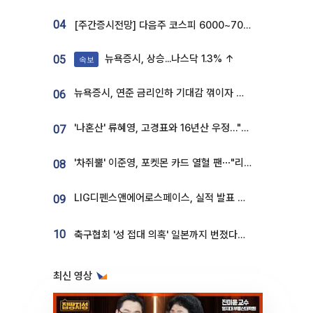
04
[주간증시전망] 다음주 코스피 6000~7000⋯“外人 수급은 정책이 변수”
뉴욕증시, 상승...나스닥 1.3% ↑
05
속보
뉴욕증시, 연준 금리인하 기대감 꺾이자 상승...S&P500 사상 최고치 [종합]
06
'나혼산' 류혜영, 고경표와 16년산 우정…"자취방서 부모님과 마주쳐"
07
'차쥐뿔' 이준영, 포켓몬 카드 열혈 팬⋯"리셀러 처단할 것"
08
LIG디펜스앤에어로스페이스, 실적 발표 후 급락→반등⋯증권가 “28년까지 튼튼”
09
10
축구협회 '성 접대 의혹' 일본까지 번졌다…日 심판 실명 공개
최신 영상