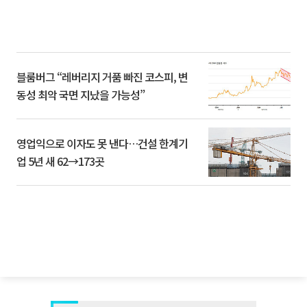
블룸버그 “레버리지 거품 빠진 코스피, 변
동성 최악 국면 지났을 가능성”
영업익으로 이자도 못 낸다…건설 한계기
업 5년 새 62→173곳