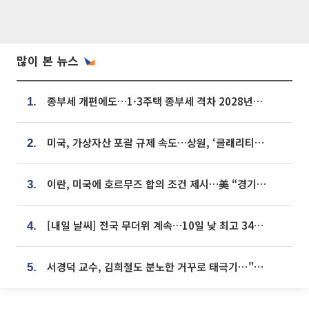
많이 본 뉴스
종부세 개편에도…1·3주택 종부세 격차 2028년부터 확대
1.
미국, 가상자산 포괄 규제 속도…상원, ‘클래리티법’ 9월 절차투표 추진
2.
이란, 미국에 호르무즈 합의 조건 제시…美 “경기 아직 안 끝나” [종합]
3.
[내일 날씨] 전국 무더위 계속…10일 낮 최고 34도 육박
4.
서경덕 교수, 김희철도 분노한 거꾸로 태극기⋯"엉터리는 아냐, 아쉬울 뿐"
5.