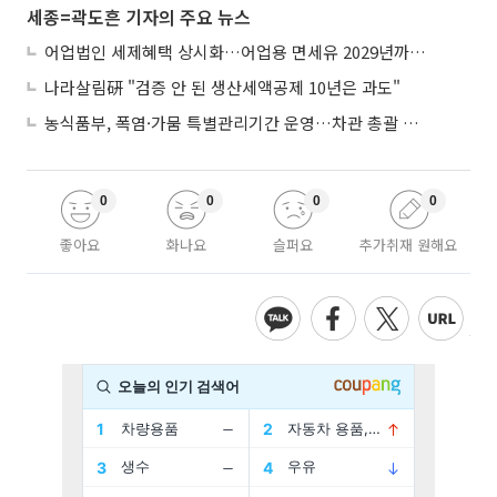
세종=곽도흔 기자의 주요 뉴스
어업법인 세제혜택 상시화…어업용 면세유 2029년까지 연장
나라살림硏 "검증 안 된 생산세액공제 10년은 과도"
농식품부, 폭염·가뭄 특별관리기간 운영…차관 총괄 대응체계 격상
0
0
0
0
좋아요
화나요
슬퍼요
추가취재 원해요