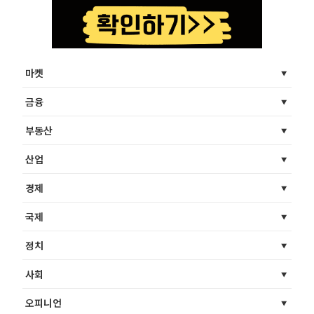
마켓
금융
부동산
산업
경제
국제
정치
사회
오피니언