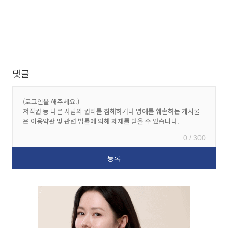
댓글
0 / 300