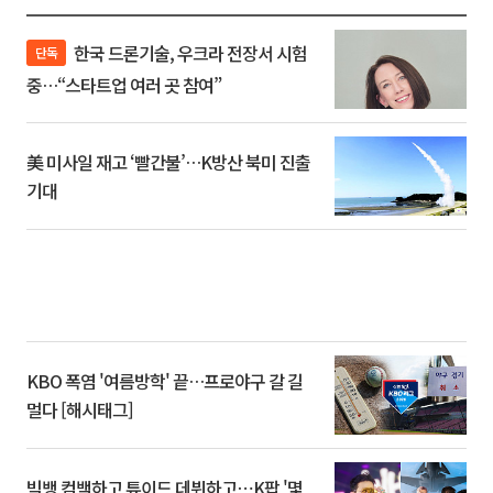
한국 드론기술, 우크라 전장서 시험
단독
중…“스타트업 여러 곳 참여”
美 미사일 재고 ‘빨간불’…K방산 북미 진출
기대
KBO 폭염 '여름방학' 끝…프로야구 갈 길
멀다 [해시태그]
빅뱅 컴백하고 튜이드 데뷔하고⋯K팝 '몇