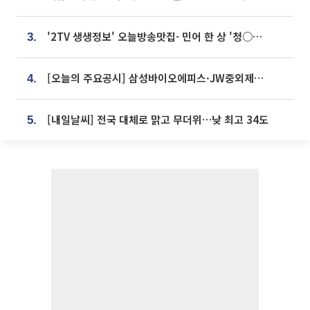
'2TV 생생정보' 오늘방송맛집- 민어 한 상 '청○○○' vs 전복 한 상 '명○'
3.
[오늘의 주요공시] 삼성바이오에피스·JW중외제약·한미반도체·SK바이오사이언스 등
4.
[내일날씨] 전국 대체로 맑고 무더위…낮 최고 34도
5.