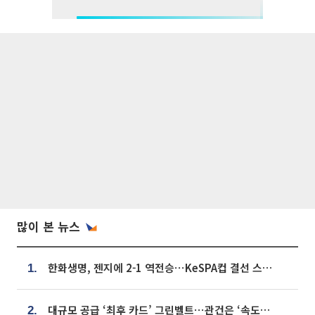
많이 본 뉴스
한화생명, 젠지에 2-1 역전승⋯KeSPA컵 결선 스테이지 2 직행
1.
대규모 공급 ‘최후 카드’ 그린벨트⋯관건은 ‘속도’ [주택공급 승부수의 조건]
2.