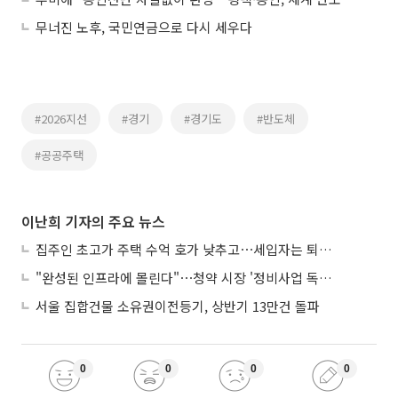
무너진 노후, 국민연금으로 다시 세우다
#2026지선
#경기
#경기도
#반도체
#공공주택
이난희 기자의 주요 뉴스
집주인 초고가 주택 수억 호가 낮추고⋯세입자는 퇴거 위기
"완성된 인프라에 몰린다"⋯청약 시장 '정비사업 독주' 42배 격차
서울 집합건물 소유권이전등기, 상반기 13만건 돌파
0
0
0
0