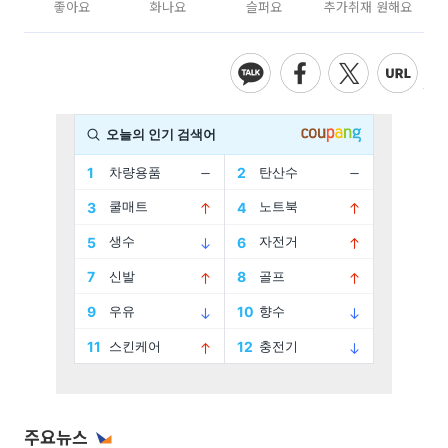
좋아요
화나요
슬퍼요
추가취재 원해요
주요뉴스