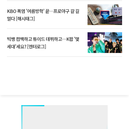
KBO 폭염 '여름방학' 끝…프로야구 갈 길
멀다 [해시태그]
빅뱅 컴백하고 튜이드 데뷔하고⋯K팝 '몇
세대'세요? [엔터로그]