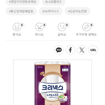
#영업이익연동성과급
#LG유플러스
#통신업계분배갈등
#SK하이닉스
#인공지능전환
0
0
0
0
좋아요
화나요
슬퍼요
추가취재 원해요