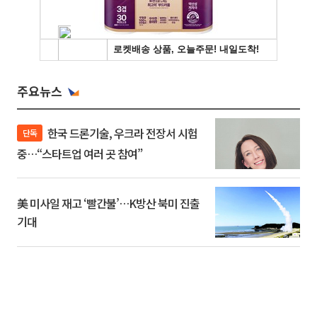
주요뉴스
한국 드론기술, 우크라 전장서 시험
단독
중…“스타트업 여러 곳 참여”
美 미사일 재고 ‘빨간불’…K방산 북미 진출
기대