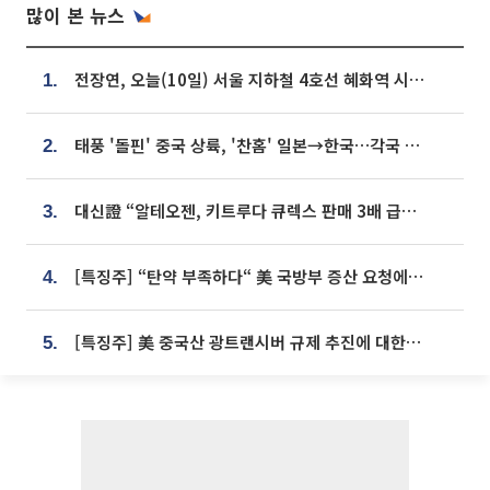
많이 본 뉴스
전장연, 오늘(10일) 서울 지하철 4호선 혜화역 시위…1호선 용산역 무정차
1.
태풍 '돌핀' 중국 상륙, '찬홈' 일본→한국…각국 기상청 예상 경로는?
2.
대신證 “알테오젠, 키트루다 큐렉스 판매 3배 급증…목표가 41만원 상향”
3.
[특징주] “탄약 부족하다“ 美 국방부 증산 요청에⋯국내 방산주 급등세
4.
[특징주] 美 중국산 광트랜시버 규제 추진에 대한광통신 등 광통신株 강세
5.