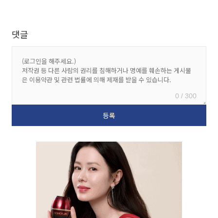
댓글
0 / 300