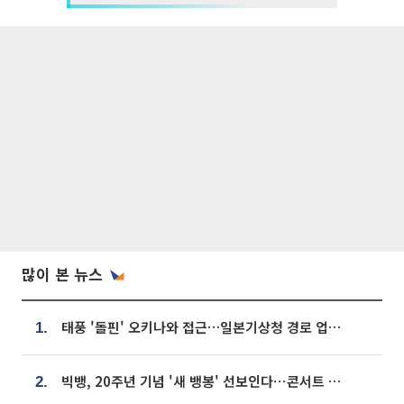
많이 본 뉴스
태풍 '돌핀' 오키나와 접근…일본기상청 경로 업데이트
1.
빅뱅, 20주년 기념 '새 뱅봉' 선보인다⋯콘서트 앞두고 팝업 개최
2.