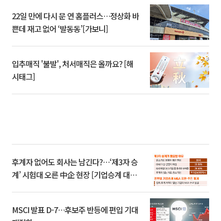
22일 만에 다시 문 연 홈플러스…정상화 바
쁜데 재고 없어 ‘발동동’[가보니]
입추매직 '불발', 처서매직은 올까요? [해
시태그]
후계자 없어도 회사는 남긴다?…‘제3자 승
계’ 시험대 오른 中企 현장 [기업승계 대전
환]
MSCI 발표 D-7…후보주 반등에 편입 기대