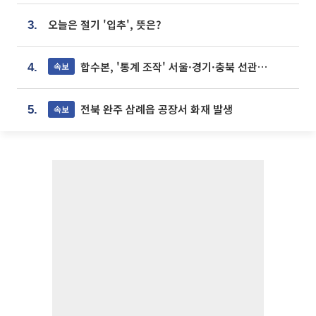
오늘은 절기 '입추', 뜻은?
3.
합수본, '통계 조작' 서울·경기·충북 선관위 등 추가 압수수색
속보
4.
전북 완주 삼례읍 공장서 화재 발생
속보
5.