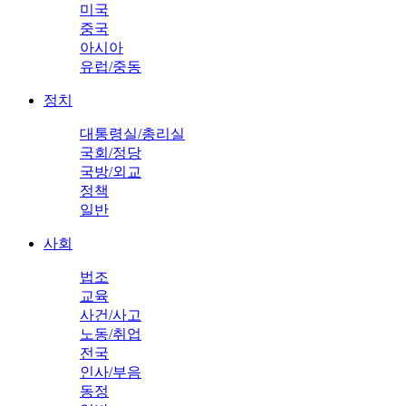
미국
중국
아시아
유럽/중동
정치
대통령실/총리실
국회/정당
국방/외교
정책
일반
사회
법조
교육
사건/사고
노동/취업
전국
인사/부음
동정