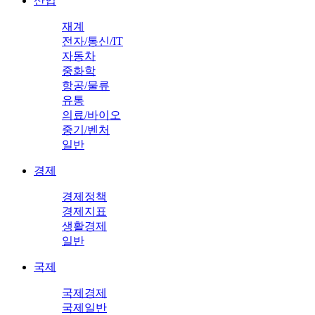
산업
재계
전자/통신/IT
자동차
중화학
항공/물류
유통
의료/바이오
중기/벤처
일반
경제
경제정책
경제지표
생활경제
일반
국제
국제경제
국제일반