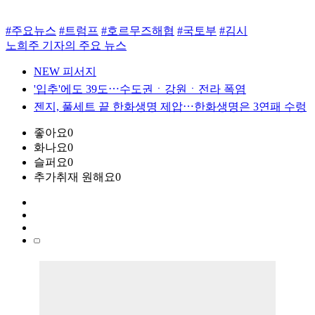
#주요뉴스
#트럼프
#호르무즈해협
#국토부
#김시
노희주 기자의 주요 뉴스
NEW 피서지
'입추'에도 39도⋯수도권ㆍ강원ㆍ전라 폭염
젠지, 풀세트 끝 한화생명 제압⋯한화생명은 3연패 수렁
좋아요
0
화나요
0
슬퍼요
0
추가취재 원해요
0