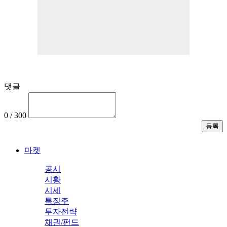
댓글
0 / 300
마켓
공시
시황
시세
특징주
투자전략
채권/펀드