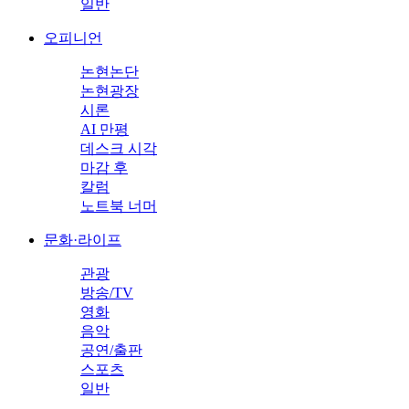
일반
오피니언
논현논단
논현광장
시론
AI 만평
데스크 시각
마감 후
칼럼
노트북 너머
문화·라이프
관광
방송/TV
영화
음악
공연/출판
스포츠
일반