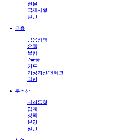
환율
국제시황
일반
금융
금융정책
은행
보험
2금융
카드
가상자산/핀테크
일반
부동산
시장동향
업계
정책
분양
일반