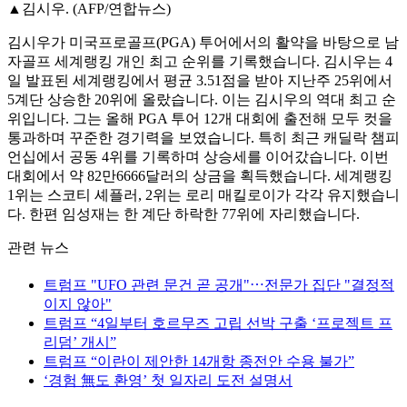
▲김시우. (AFP/연합뉴스)
김시우가 미국프로골프(PGA) 투어에서의 활약을 바탕으로 남
자골프 세계랭킹 개인 최고 순위를 기록했습니다. 김시우는 4
일 발표된 세계랭킹에서 평균 3.51점을 받아 지난주 25위에서
5계단 상승한 20위에 올랐습니다. 이는 김시우의 역대 최고 순
위입니다. 그는 올해 PGA 투어 12개 대회에 출전해 모두 컷을
통과하며 꾸준한 경기력을 보였습니다. 특히 최근 캐딜락 챔피
언십에서 공동 4위를 기록하며 상승세를 이어갔습니다. 이번
대회에서 약 82만6666달러의 상금을 획득했습니다. 세계랭킹
1위는 스코티 셰플러, 2위는 로리 매킬로이가 각각 유지했습니
다. 한편 임성재는 한 계단 하락한 77위에 자리했습니다.
관련 뉴스
트럼프 "UFO 관련 문건 곧 공개"⋯전문가 집단 "결정적
이지 않아"
트럼프 “4일부터 호르무즈 고립 선박 구출 ‘프로젝트 프
리덤’ 개시”
트럼프 “이란이 제안한 14개항 종전안 수용 불가”
‘경험 無도 환영’ 첫 일자리 도전 설명서