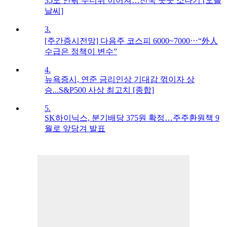
35도 안팎 무더위 이어져…전국 곳곳 소나기 [오늘
날씨]
3.
[주간증시전망] 다음주 코스피 6000~7000⋯“外人
수급은 정책이 변수”
4.
뉴욕증시, 연준 금리인상 기대감 꺾이자 상
승...S&P500 사상 최고치 [종합]
5.
SK하이닉스, 분기배당 375원 확정…주주환원책 9
월로 앞당겨 발표