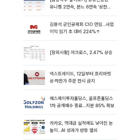
유니켐 2연속, 본느 6연속 ‘상한
가’⋯M&A 훈풍 분 증시
김용석 군인공제회 CIO 연임…사업
이익 임기 초 대비 224%↑
[장외시황] 아크로스, 2.47% 상승
넥스트레이드, 12일부터 프리마켓
상·하한가 주문 한시 금지
에스제이투자홀딩스, 골프존홀딩스
1차 공개매수 종료…지분 85% 확보
카카오, 역대급 실적에도 낮아진 눈
높이…AI 성과가 반등 열쇠