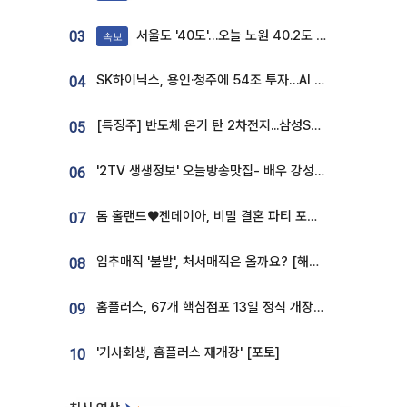
서울도 '40도'…오늘 노원 40.2도 기록
03
속보
SK하이닉스, 용인·청주에 54조 투자…AI 메모리 생산기지 키운다
04
[특징주] 반도체 온기 탄 2차전지...삼성SDI, 장 초반 7% 넘게 껑충
05
'2TV 생생정보' 오늘방송맛집- 배우 강성진 단골! 쌀국수ㆍ푸팟퐁 커리 맛집 '블○○○'
06
톰 홀랜드♥젠데이아, 비밀 결혼 파티 포착⋯호텔 대관비만 9억
07
입추매직 '불발', 처서매직은 올까요? [해시태그]
08
홈플러스, 67개 핵심점포 13일 정식 개장…영업 재개 속도
09
'기사회생, 홈플러스 재개장' [포토]
10