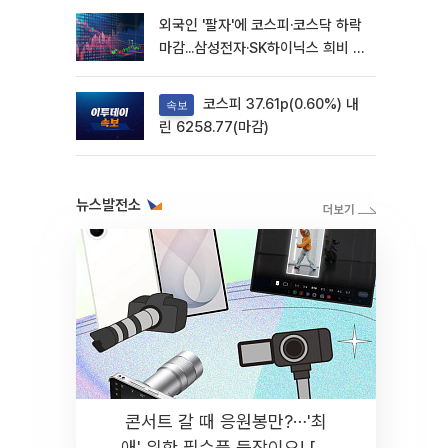
외국인 '팔자'에 코스피·코스닥 하락
마감...삼성전자·SK하이닉스 희비 갈
려
코스피 37.61p(0.60%) 내
속보
린 6258.77(마감)
뉴스발전소
콘서트 갈 때 응원봉만?⋯'최
애' 위한 필수품 등장이오! [솔