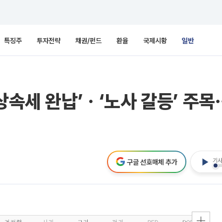
특징주
투자전략
채권/펀드
환율
국제시황
일반
‘상속세 완납’ㆍ‘노사 갈등’ 
기사
구글 선호매체 추가