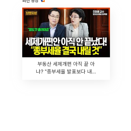
최신 영상
부동산 세제개편 아직 끝 아
냐? "종부세율 발표보다 내릴
것" 장기거주·양도세 전망 I 집
땅지성 I 김인만, 진미윤