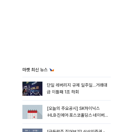
마켓 최신 뉴스
단일 레버리지 규제 일주일…거래대
금 이틀째 1조 하회
[오늘의 주요공시] SK하이닉스
·HLB·진에어·포스코홀딩스·네이버·
대우건설 등
[급등락주 짚어보기] 상상인증권ㆍ