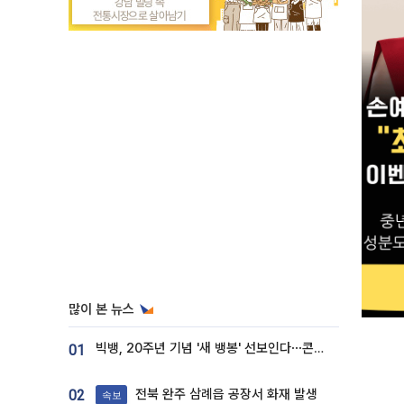
많이 본 뉴스
빅뱅, 20주년 기념 '새 뱅봉' 선보인다⋯콘서트 앞두고 팝업 개최
01
전북 완주 삼례읍 공장서 화재 발생
02
속보