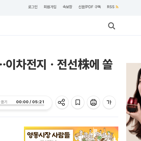
로그인
회원가입
속보창
신문/PDF 구독
RSS
주목⋯이차전지ㆍ전선株에 쏠
00:00 / 05:21
 듣기