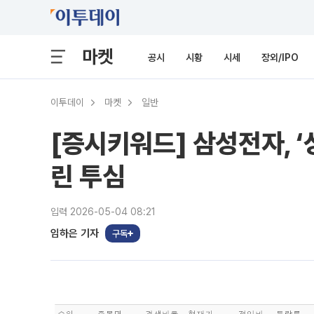
마켓
공시
시황
시세
장외/IPO
이투데이
마켓
일반
[증시키워드] 삼성전자, 
린 투심
입력 2026-05-04 08:21
임하은 기자
구독