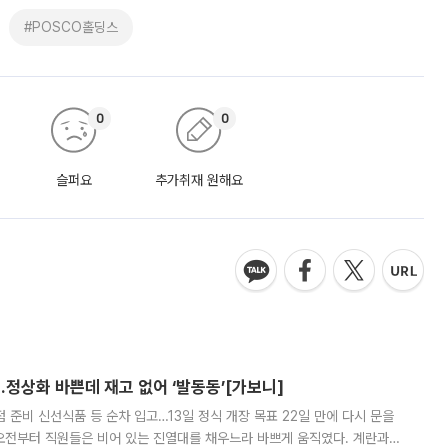
#POSCO홀딩스
0
0
슬퍼요
추가취재 원해요
…정상화 바쁜데 재고 없어 ‘발동동’[가보니]
준비 신선식품 등 순차 입고…13일 정식 개장 목표 22일 만에 다시 문을
오전부터 직원들은 비어 있는 진열대를 채우느라 바쁘게 움직였다. 계란과