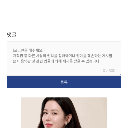
댓글
0 / 300