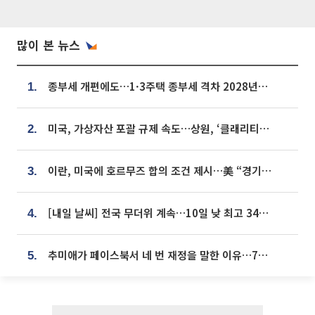
많이 본 뉴스
종부세 개편에도…1·3주택 종부세 격차 2028년부터 확대
1.
미국, 가상자산 포괄 규제 속도…상원, ‘클래리티법’ 9월 절차투표 추진
2.
이란, 미국에 호르무즈 합의 조건 제시…美 “경기 아직 안 끝나” [종합]
3.
[내일 날씨] 전국 무더위 계속…10일 낮 최고 34도 육박
4.
추미애가 페이스북서 네 번 재정을 말한 이유…7700억 추경 열쇠는 도의회에
5.