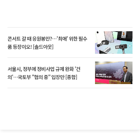
콘서트 갈 때 응원봉만?⋯'최애' 위한 필수
품 등장이오! [솔드아웃]
서울시, 정부에 정비사업 규제 완화 '건
의'⋯국토부 "협의 중" 입장만 [종합]