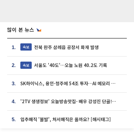
많이 본 뉴스
전북 완주 삼례읍 공장서 화재 발생
속보
1.
서울도 '40도'…오늘 노원 40.2도 기록
속보
2.
SK하이닉스, 용인·청주에 54조 투자…AI 메모리 생산기지 키운다
3.
'2TV 생생정보' 오늘방송맛집- 배우 강성진 단골! 쌀국수ㆍ푸팟퐁 커리 맛집 '블○○○'
4.
입추매직 '불발', 처서매직은 올까요? [해시태그]
5.