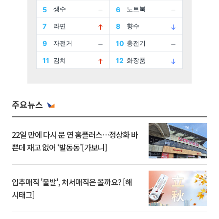
주요뉴스
22일 만에 다시 문 연 홈플러스…정상화 바
쁜데 재고 없어 ‘발동동’[가보니]
입추매직 '불발', 처서매직은 올까요? [해
시태그]