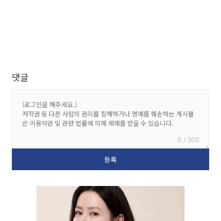
댓글
0 / 300