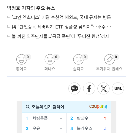
박정호 기자의 주요 뉴스
'코인 엑소더스' 매달 수천억 해외로, 국내 규제는 빈틈
與 "단일종목 레버리지 ETF 상품성 낮춰야"…배수 조정안도 거론
불 꺼진 입주단지들...‘공급 폭탄’에 ‘무너진 원청’까지
0
0
0
0
좋아요
화나요
슬퍼요
추가취재 원해요