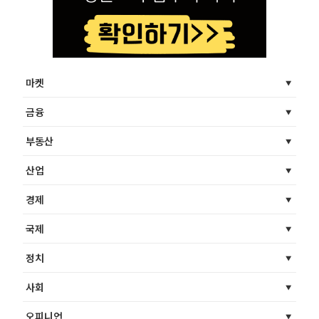
마켓
금융
부동산
산업
경제
국제
정치
사회
오피니언