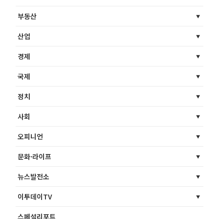
부동산
산업
경제
국제
정치
사회
오피니언
문화·라이프
뉴스발전소
이투데이TV
스페셜리포트