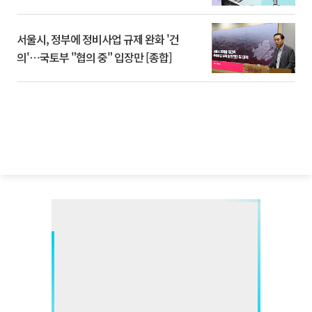
서울시, 정부에 정비사업 규제 완화 '건
의'⋯국토부 "협의 중" 입장만 [종합]