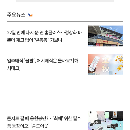
주요뉴스
22일 만에 다시 문 연 홈플러스…정상화 바
쁜데 재고 없어 ‘발동동’[가보니]
입추매직 '불발', 처서매직은 올까요? [해
시태그]
콘서트 갈 때 응원봉만?⋯'최애' 위한 필수
품 등장이오! [솔드아웃]