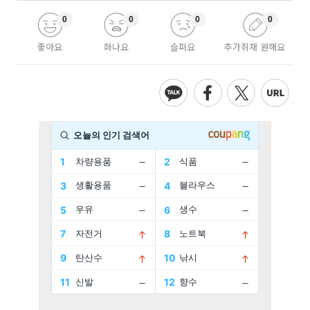
0
0
0
0
좋아요
화나요
슬퍼요
추가취재 원해요