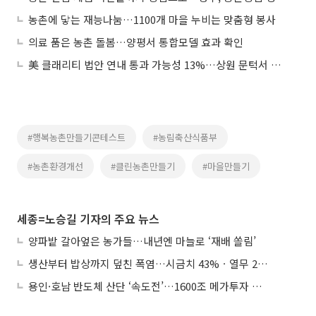
농촌에 닿는 재능나눔…1100개 마을 누비는 맞춤형 봉사
의료 품은 농촌 돌봄…양평서 통합모델 효과 확인
美 클래리티 법안 연내 통과 가능성 13%…상원 문턱서 제동
#행복농촌만들기콘테스트
#농림축산식품부
#농촌환경개선
#클린농촌만들기
#마을만들기
세종=노승길 기자의 주요 뉴스
양파밭 갈아엎은 농가들…내년엔 마늘로 ‘재배 쏠림’
생산부터 밥상까지 덮친 폭염…시금치 43%ㆍ열무 28% 급등
용인·호남 반도체 산단 ‘속도전’…1600조 메가투자 이행 총력