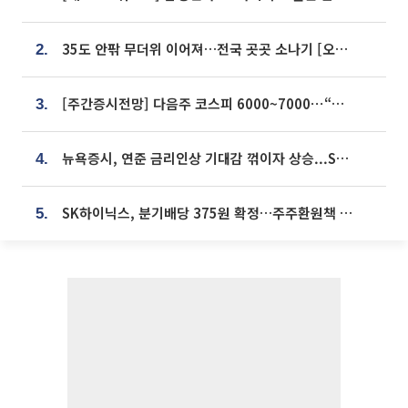
35도 안팎 무더위 이어져…전국 곳곳 소나기 [오늘 날씨]
2.
[주간증시전망] 다음주 코스피 6000~7000⋯“外人 수급은 정책이 변수”
3.
뉴욕증시, 연준 금리인상 기대감 꺾이자 상승...S&P500 사상 최고치 [종합]
4.
SK하이닉스, 분기배당 375원 확정…주주환원책 9월로 앞당겨 발표
5.