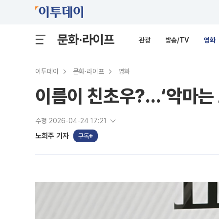
문화·라이프
관광
방송/TV
영화
이투데이
문화·라이프
영화
이름이 친초우?…‘악마는 
수정 2026-04-24 17:21
노희주 기자
구독