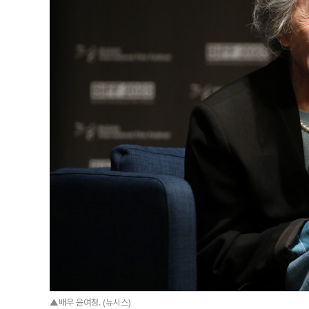
▲배우 윤여정. (뉴시스)