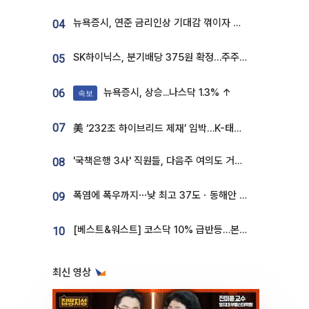
뉴욕증시, 연준 금리인상 기대감 꺾이자 상승...S&P500 사상 최고치 [종합]
04
SK하이닉스, 분기배당 375원 확정…주주환원책 9월로 앞당겨 발표
05
뉴욕증시, 상승...나스닥 1.3% ↑
06
속보
07
美 ‘232조 하이브리드 제재’ 임박…K-태양광, 불확실성 털고 날개 다나
'국책은행 3사' 직원들, 다음주 여의도 거리 나서는 까닭은
08
폭염에 폭우까지⋯낮 최고 37도ㆍ동해안 강한 비 [날씨]
09
[베스트&워스트] 코스닥 10% 급반등…본느, 최대주주 변경 기대에 270% 폭등
10
최신 영상