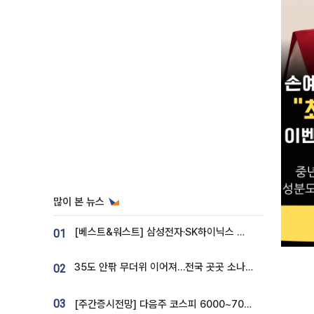
많이 본 뉴스
[베스트&워스트] 삼성전자·SK하이닉스 밀린 한 주…상상인증권은 85% 급등
01
35도 안팎 무더위 이어져…전국 곳곳 소나기 [오늘 날씨]
02
03
[주간증시전망] 다음주 코스피 6000~7000⋯“外人 수급은 정책이 변수”