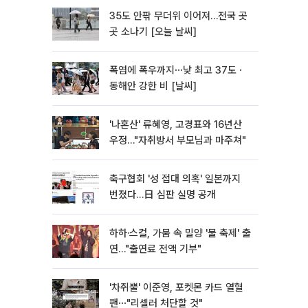
35도 안팎 무더위 이어져…전국 곳
곳 소나기 [오늘 날씨]
폭염에 폭우까지⋯낮 최고 37도ㆍ
동해안 강한 비 [날씨]
'나혼산' 류혜영, 고경표와 16년산
우정…"자취방서 부모님과 마주쳐"
축구협회 '성 접대 의혹' 일본까지
번졌다…日 심판 실명 공개
하하·스컬, 가뭄 속 밀양 '물 축제' 출
연…"출연료 전액 기부"
'차쥐뿔' 이준영, 포켓몬 카드 열혈
팬⋯"리셀러 처단할 것"