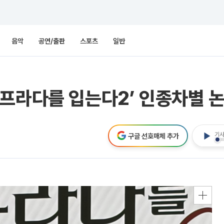
음악
공연/출판
스포츠
일반
프라다를 입는다2’ 인종차별 
기사
구글 선호매체 추가