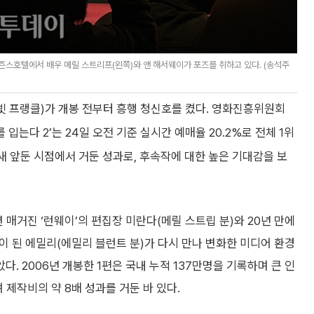
시즌스호텔에서 배우 메릴 스트리프(왼쪽)와 앤 해서웨이가 포즈를 취하고 있다. (송석주
이빗 프랭클)가 개봉 전부터 흥행 청신호를 켰다. 영화진흥위원회
는다 2’는 24일 오전 기준 실시간 예매율 20.2%로 전체 1위
닷새 앞둔 시점에서 거둔 성과로, 후속작에 대한 높은 기대감을 보
 매거진 ‘런웨이’의 편집장 미란다(메릴 스트립 분)와 20년 만에
이 된 에밀리(에밀리 블런트 분)가 다시 만나 변화한 미디어 환경
 2006년 개봉한 1편은 국내 누적 137만명을 기록하며 큰 인
 제작비의 약 8배 성과를 거둔 바 있다.