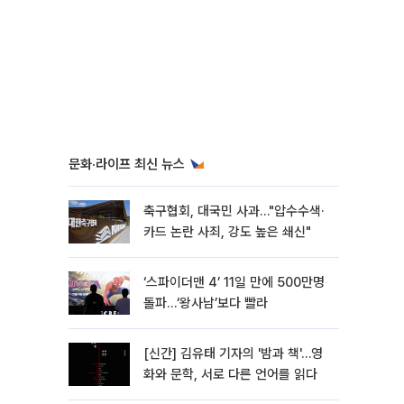
문화·라이프 최신 뉴스
축구협회, 대국민 사과…"압수수색·
카드 논란 사죄, 강도 높은 쇄신"
‘스파이더맨 4’ 11일 만에 500만명
돌파…‘왕사남’보다 빨라
[신간] 김유태 기자의 '밤과 책'…영
화와 문학, 서로 다른 언어를 읽다