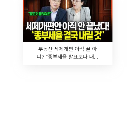
부동산 세제개편 아직 끝 아
냐? "종부세율 발표보다 내릴
것" 장기거주·양도세 전망 I 집
땅지성 I 김인만, 진미윤