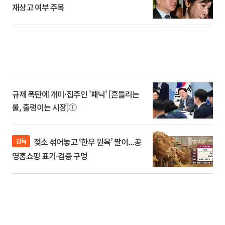
재상고 여부 주목
규제 폭탄에 개미·집주인 '패닉' [흔들리는
룰, 출렁이는 시장]①
젖소 섞어놓고 ‘한우 원육’ 팔이...공
단독
영홈쇼핑 표기·검증 구멍