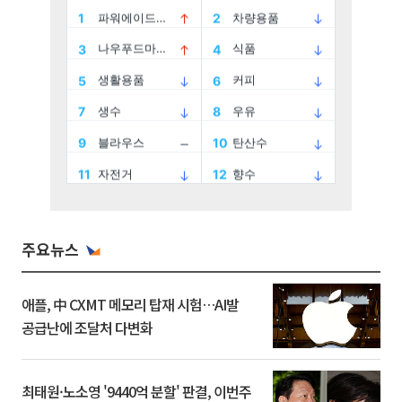
주요뉴스
애플, 中 CXMT 메모리 탑재 시험…AI발
공급난에 조달처 다변화
최태원·노소영 '9440억 분할' 판결, 이번주