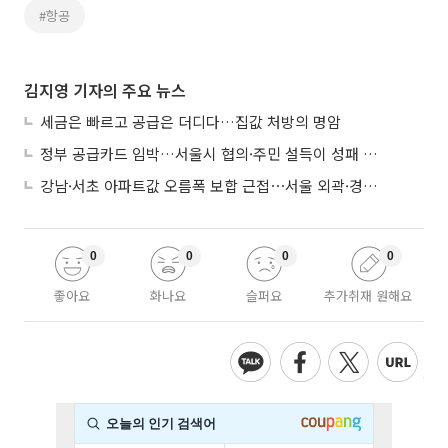
#항공
김지영 기자의 주요 뉴스
세금은 빠르고 공급은 더디다…집값 처방의 명암
정부 공급카드 임박…서울시 협의·주민 설득이 성패 가른다
강남·서초 아파트값 오름폭 보합 근접⋯서울 외곽·경기 남부 중심 매수세
0
0
0
0
좋아요
화나요
슬퍼요
추가취재 원해요