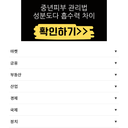
마켓
금융
부동산
산업
경제
국제
정치