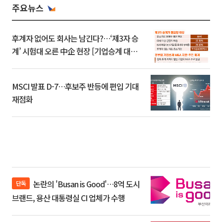
주요뉴스
후계자 없어도 회사는 남긴다?…‘제3자 승
계’ 시험대 오른 中企 현장 [기업승계 대전
환]
MSCI 발표 D-7…후보주 반등에 편입 기대
재점화
논란의 'Busan is Good'…8억 도시
단독
브랜드, 용산 대통령실 CI 업체가 수행