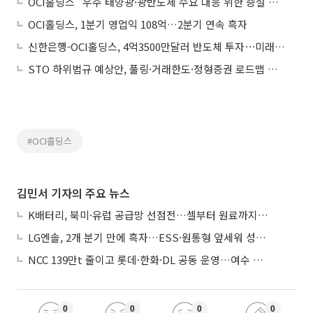
OCI홀딩스 "우주 태양광·광반도체 수요 대응 위한 증설 검토"
OCI홀딩스, 1분기 영업익 108억…2분기 연속 흑자
신한은행-OCI홀딩스, 4억3500만달러 반도체 투자⋯미래사업 동반 지원
STO 하위법규 예상안, 풀링·거래한도·정형증권 로드맵 제시
#OCI홀딩스
김민서 기자의 주요 뉴스
K배터리, 북미·유럽 공급망 선점전…셀부터 원료까지 현지화
LG엔솔, 2개 분기 만에 흑자…ESS·원통형 앞세워 성장 가속
NCC 139만t 줄이고 롯데·한화·DL 공동 운영…여수 1호 본궤도
0
0
0
0