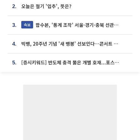
오늘은 절기 '입추', 뜻은?
2.
합수본, '통계 조작' 서울·경기·충북 선관위 등 추가 압수수색
속보
3.
빅뱅, 20주년 기념 '새 뱅봉' 선보인다⋯콘서트 앞두고 팝업 개최
4.
[증시키워드] 반도체 충격 뚫은 개별 호재...포스코퓨처엠·에코프로·한화솔루션 '눈길'
5.