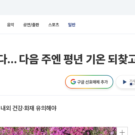
음악
공연/출판
스포츠
일반
다… 다음 주엔 평년 기온 되찾
기사
구글 선호매체 추가
 내외 건강·화재 유의해야