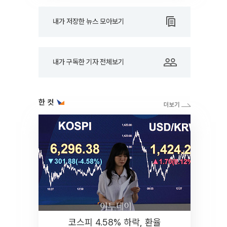
내가 저장한 뉴스 모아보기
내가 구독한 기자 전체보기
한 컷
코스피 4.58% 하락, 환율