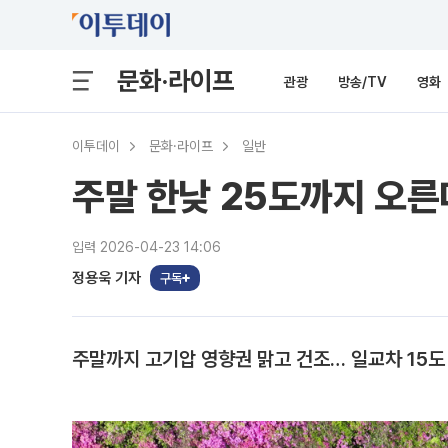
문화·라이프
관광
방송/TV
영화
이투데이
문화·라이프
일반
주말 한낮 25도까지 오른
입력 2026-04-23 14:06
정용욱 기자
구독
주말까지 고기압 영향권 맑고 건조… 일교차 15도