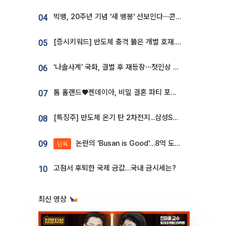
빅뱅, 20주년 기념 '새 뱅봉' 선보인다⋯콘서트 앞두고 팝업 개최
04
[증시키워드] 반도체 충격 뚫은 개별 호재...포스코퓨처엠·에코프로·한화솔루션 '눈길'
05
‘나솔사계’ 국화, 결별 후 재등장⋯첫인상 투표 휩쓸고 ‘인기녀’ 등극
06
톰 홀랜드♥젠데이아, 비밀 결혼 파티 포착⋯호텔 대관비만 9억
07
[특징주] 반도체 온기 탄 2차전지...삼성SDI, 장 초반 7% 넘게 껑충
08
논란의 'Busan is Good'…8억 도시브랜드, 용산 대통령실 CI 업체가 수행
09
단독
고점서 후퇴한 국제 금값…국내 금시세는?
10
최신 영상