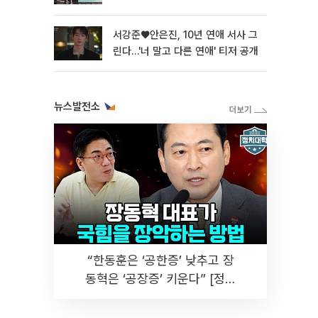
서강준♥안은진, 10년 연애 서사 그
린다…'너 말고 다른 연애' 티저 공개
뉴스발전소
“한동훈은 ‘공한증’ 낮추고 장
동혁은 ‘공장증’ 키운다” [정치
대학]