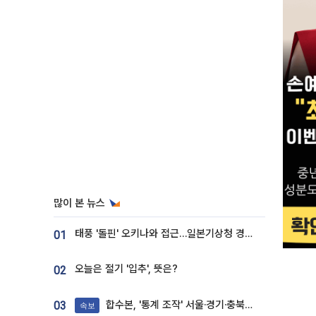
많이 본 뉴스
태풍 '돌핀' 오키나와 접근…일본기상청 경로 업데이트
01
오늘은 절기 '입추', 뜻은?
02
합수본, '통계 조작' 서울·경기·충북 선관위 등 추가 압수수색
03
속보