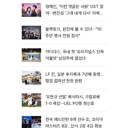
정해인, '이런 엿같은 사랑' OST 참
여⋯변진섭 '그대 내게 다시' 리메이
크
블랙핑크, 완전체 볼 수 있다⋯"10
주년 행사 전원 참석"
아디다스, 국내 첫 '오리지널스 단독
아울렛' 남양주에 열었다
LF 킨, 일본 후지록과 7년째 동행…
협업 컬렉션 현장 완판
‘오현규 선발’ 베식타시, 크랄로베
1-0 제압⋯UEL PO행 청신호
한국 배드민턴 8개 선수·조, 코리아
마스터즈 8강…단식 2장 4강 확보