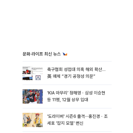
문화·라이프 최신 뉴스
축구협회 성접대 의혹 해외 확산…
英 매체 “경기 공정성 의문”
‘KIA 마무리’ 정해영ㆍ삼성 이승현
등 11명, 12월 상무 입대
'도라이버' 시즌6 출격⋯홍진경ㆍ조
세호 '잡지 모델' 변신