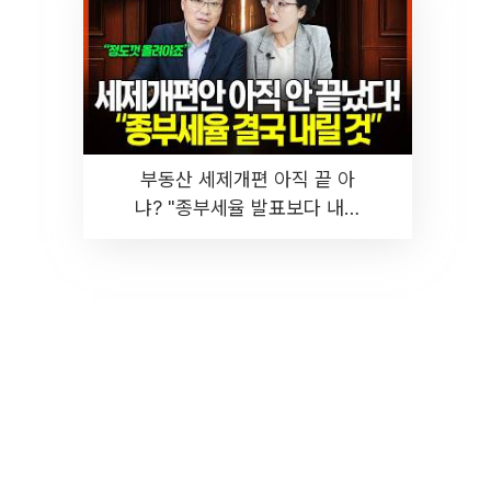
부동산 세제개편 아직 끝 아
냐? "종부세율 발표보다 내릴
것" 장기거주·양도세 전망 I 집
땅지성 I 김인만, 진미윤