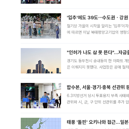
영업을 시작한다. 핵심 점포 67개에는 
'입추'에도 39도⋯수도권ㆍ강원
절기상 가을의 시작을 알리는 ‘입추’이자
에 따르면 이날 북태평양고기압의 영향으
도, 낮 최고기온은 31~39도로, 전국
"인허가 나도 삽 못 뜬다"…자금
경기도 동두천시 송내동의 한 아파트 개
은 이뤄지지 못했다. 사업장은 공매 절차
3차 공매까지 진행됐으나 모두 유찰됐다.
후
합수본, 서울·경기·충북 선관위 등
6.3지방선거 당시 투표용지 부족 사태
관위와 시, 군, 구 단위 선관위를 추가
부(김태훈 서울중앙지검 3차장검사)는 
태풍 '돌핀' 오키나와 접근…일