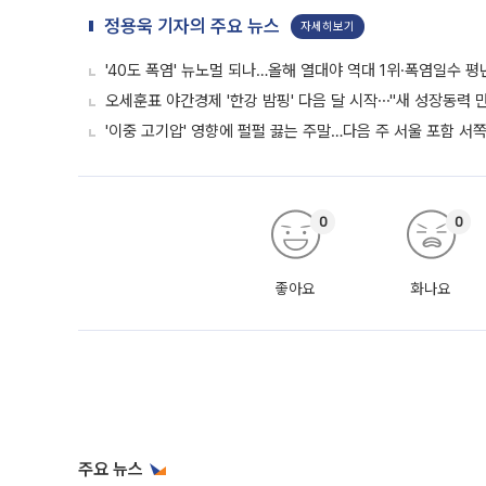
정용욱 기자의 주요 뉴스
자세히보기
'40도 폭염' 뉴노멀 되나…올해 열대야 역대 1위·폭염일수 평
오세훈표 야간경제 '한강 밤핑' 다음 달 시작⋯"새 성장동력 만
'이중 고기압' 영향에 펄펄 끓는 주말…다음 주 서울 포함 서
0
0
좋아요
화나요
주요 뉴스