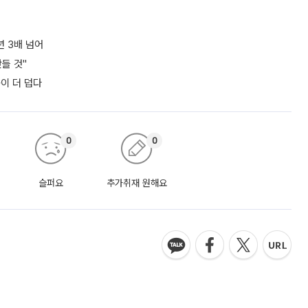
년 3배 넘어
들 것"
쪽이 더 덥다
0
0
슬퍼요
추가취재 원해요