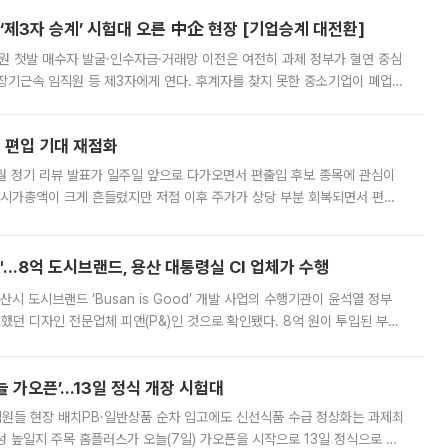
제3자 승계’ 시험대 오른 中企 현장 [기업승계 대전환]
지원 첫발 매수자 발굴·인수자금·거래망 이전은 여전히 과제 정부가 혈연 중심
장기근속 임직원 등 제3자에게 연다. 후계자를 찾지 못한 중소기업이 폐업
해 기술과 일자리를 남기도록 하겠다는 취지다. 다만 세금 감면만으로 거래를
에 편입 기대 재점화
월 정기 리뷰 발표가 일주일 앞으로 다가오면서 편출입 후보 종목에 관심이
 시가총액이 크게 흔들렸지만 저점 이후 주가가 상당 부분 회복되면서 편입
다시 부각되고 있다. 7일 금융투자업계에 따르면 MSCI는 한국시간으로 오는
od'…8억 도시브랜드, 용산 대통령실 CI 업체가 수행
시 도시브랜드 ‘Busan is Good’ 개발 사업의 수행기관이 윤석열 정부
여했던 디자인 전문업체 피앤(P&)인 것으로 확인됐다. 8억 원이 투입된 부산
 부족과 디자인 정체성 논란에 휩싸였던 만큼, 사업 선정 과정과 결과물에
 가오픈’...13일 정식 개장 시험대
.직원들 현장 배치PB·일반상품 순차 입고에도 신선식품 수급 정상화는 과제최
 높일지 주목 홈플러스가 오늘(7일) 가오픈을 시작으로 13일 정식으로 재