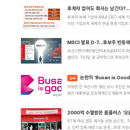
후계자 없어도 회사는 남긴다?…‘
후계자 부재 기업에 M&A·EBO 세제 
이던 기업승계 세제의 문을 동종기업과 
대신 M&A나 임직원 인수(EBO)를 통
늘
MSCI 발표 D-7…후보주 반등
모건스탠리캐피털인터내셔널(MSCI) 8
쏠린다. 지난달 말 급락장으로 후보군의
가능성과 지수 추종 자금 유입 기대가 
논란의 'Busan is Go
단독
박형준 전 부산시장 재임 당시 추진된 부산
용산 대통령실 상징체계(CI) 개발에 참
도시브랜드 사업이 공개 이후 시민 공감
2000억 수혈받은 홈플러스 ‘오늘
67개 핵심 점포 재가동 위한 빌드업..
소 인력·압축 매장으로 운영…회생 가능성