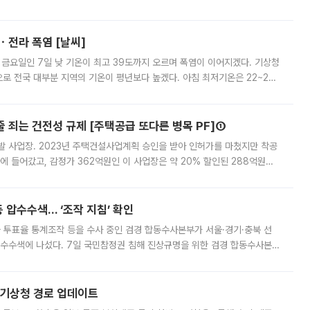
직원들이 현장 배치되고, PB 상품과 함께 일반 상품 납품도 순차적으로 진행
ㆍ전라 폭염 [날씨]
 금요일인 7일 낮 기온이 최고 39도까지 오르며 폭염이 이어지겠다. 기상청
로 전국 대부분 지역의 기온이 평년보다 높겠다. 아침 최저기온은 22~27
 대부분 지역에 폭염특보가 발효된 가운데 최고체감온도는 35도 안팎까지 올라
줄 죄는 건전성 규제 [주택공급 또다른 병목 PF]①
발 사업장. 2023년 주택건설사업계획 승인을 받아 인허가를 마쳤지만 착공
에 들어갔고, 감정가 362억원인 이 사업장은 약 20% 할인된 288억원에
 현재는 4차 공매를 위한 조건 협의가 진행 중이다. 수도권의 주요 주거 배
 압수수색… ‘조작 지침’ 확인
와 투표율 통계조작 등을 수사 중인 검경 합동수사본부가 서울·경기·충북 선
 압수수색에 나섰다. 7일 국민참정권 침해 진상규명을 위한 검경 합동수사본
추가 증거 확보를 위해 중앙선관위, 서울시·경기도·충청북도 선관위, 김포시
본기상청 경로 업데이트