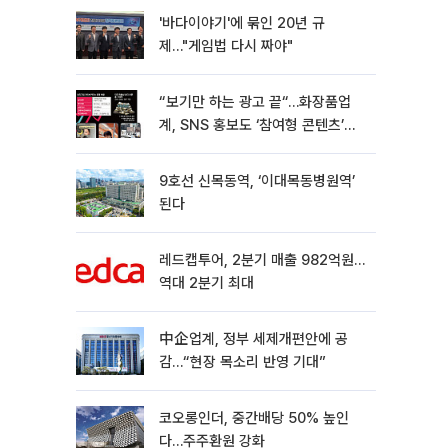
'바다이야기'에 묶인 20년 규
제…"게임법 다시 짜야"
“보기만 하는 광고 끝“…화장품업
계, SNS 홍보도 ‘참여형 콘텐츠’로
변모[K뷰티 라방戰]
9호선 신목동역, ‘이대목동병원역’
된다
레드캡투어, 2분기 매출 982억원…
역대 2분기 최대
中企업계, 정부 세제개편안에 공
감…“현장 목소리 반영 기대”
코오롱인더, 중간배당 50% 높인
다…주주환원 강화