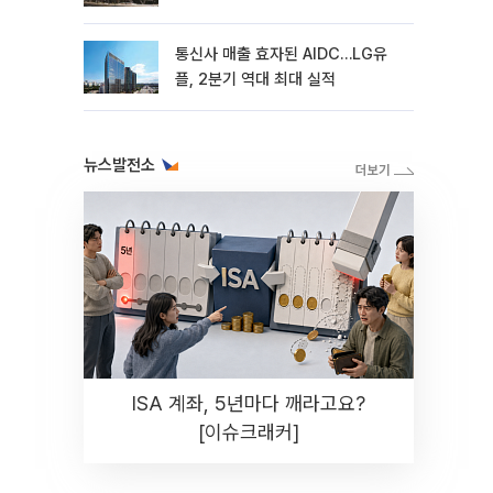
통신사 매출 효자된 AIDC…LG유
플, 2분기 역대 최대 실적
뉴스발전소
ISA 계좌, 5년마다 깨라고요?
[이슈크래커]