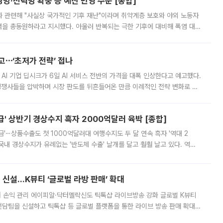
방·전력망 확충 등 예산 반영 주문 [종합]
과 관련해 "사실상 국가적인 기후 재난"이라며 취약계층 보호와 야외 노동자
정력을 총동원하라고 지시했다. 아울러 반복되는 극한 기후에 대비해 폭염 대응
영하는 방안도 검토하라고 주문했다. 이 대통령은 이날 폭염·가뭄 대
예고⋯‘초저가 전략’ 접나
 AI 기업 딥시크가 6일 AI 서비스 전반의 가격을 대폭 인상한다고 예고했다.
 경쟁사들을 압박하며 시장 판도를 뒤흔들어온 만큼 이례적인 전략 변화로 평
 이날 공지를 통해 구체적인 인상 폭은 공개하지 않았지만 상당한 수
' 상반기 경상수지 흑자 2000억달러 육박 [종합]
급'⋯상품수출도 첫 1000억달러대 여행수지도 두 달 연속 흑자 '역대 2
국내 경상수지가 유례없는 '반도체 수출' 날개를 달고 훨훨 날고 있다. 역대
경상수지 뿐 아니라 상반기 경상수지 흑자도 2000억달러에 근접하며 사상 최
신설…K뷰티 ‘글로벌 라방 판매’ 확대
터 손익 관리 에이피알·닥터멜락신도 틱톡샵 라이브방송 강화 글로벌 K뷰티
담팀을 신설하고 틱톡샵 등 글로벌 플랫폼을 통한 라이브 방송 판매 확대에
급하는 데서 한발 더 나아가 방송 기획과 상품 구성, 출연자 섭외, 손익