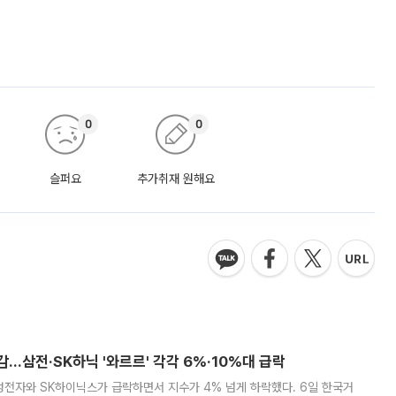
0
0
슬퍼요
추가취재 원해요
감…삼전·SK하닉 '와르르' 각각 6%·10%대 급락
삼성전자와 SK하이닉스가 급락하면서 지수가 4% 넘게 하락했다. 6일 한국거