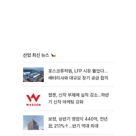
산업 최신 뉴스
포스코퓨처엠, LFP 시장 뚫었다…
배터리사와 대규모 장기 공급 합의
웹젠, 신작 부재에 실적 감소…하반
기 신작 마케팅 강화
보령, 상반기 영업익 440억, 전년
比 21.1%↑…반기 역대 최대