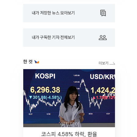
내가 저장한 뉴스 모아보기
내가 구독한 기자 전체보기
한 컷
코스피 4.58% 하락, 환율