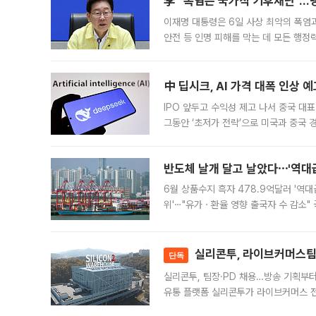
李 "폭염은 국가적 기후재난"…냉
이재명 대통령은 6일 사상 최악의 폭염
안전 등 인명 피해를 막는 데 모든 행
인프라 확충 계획을 내년도 예산안에 반
中 딥시크, AI 가격 대폭 인상 
IPO 앞두고 수익성 제고 나서 중국 대표
그동안 ‘초저가 전략’으로 미국과 중국
가된다. 블룸버그통신에 따르면 딥시크는
반도체 날개 달고 날았다⋯'역대급
6월 상품수지 흑자 478.9억달러 '역대
위'⋯"유가ㆍ환율 영향 출국자 수 감소" 
급 수출 호조가 매달 이어지면서 6월 
대 기
실리콘투, 라이브커머스팀 
단독
실리콘투, 팀장·PD 채용…방송 기획부
유통 플랫폼 실리콘투가 라이브커머스 전
나섰다. 국내 화장품을 해외 유통망에 공