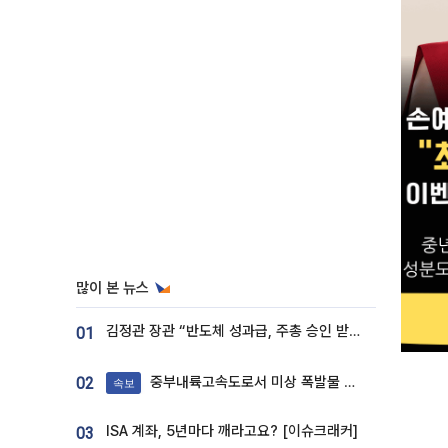
많이 본 뉴스
김정관 장관 “반도체 성과급, 주총 승인 받도록”…상법·자본시장법 개정 시사
01
중부내륙고속도로서 미상 폭발물 발견
02
속보
ISA 계좌, 5년마다 깨라고요? [이슈크래커]
03