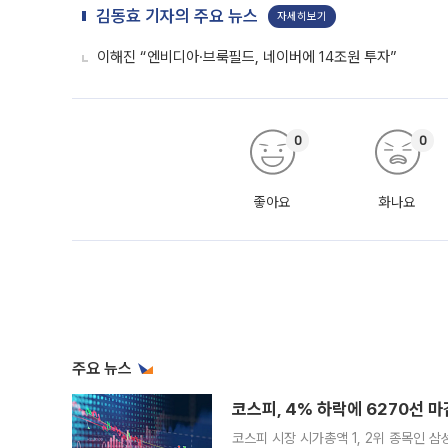
김동효 기자의 주요 뉴스
자세히보기
이해진 “엔비디아·브룩필드, 네이버에 14조원 투자”
0
0
좋아요
화나요
주요 뉴스
코스피, 4% 하락에 6270선 마
코스피 시장 시가총액 1, 2위 종목인 