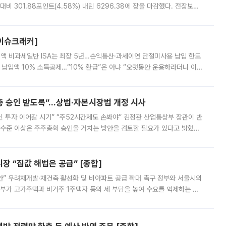
비 301.88포인트(4.58%) 내린 6296.38에 장을 마감했다. 전장보다
스피는 장중 한때 6550.94까지 오르기도 했으나 6238.32까지 밀리기도 했
[이슈크래커]
 전액 비과세일반 ISA는 최장 5년…손익통산·과세이연 단절미사용 납입 한도
납입액 10% 소득공제…“10% 환급”은 아냐 “오랫동안 운용하라더니 이제
 ‘만능 절세 통장’으로 불리는 개인종합자산관리계좌(ISA)가 두 갈래로 개
주총 승인 받도록”…상법·자본시장법 개정 시사
닌 투자 이어갈 시기” “주52시간제도 손봐야” 김정관 산업통상부 장관이 반
 수준 이상은 주주총회 승인을 거치는 방안을 검토할 필요가 있다고 밝혔다.
배구조와 주주권 강화 논의가 이어지는 가운데, 핵심 연구인력에 대한
 “집값 해법은 공급” [종합]
안” 우려재개발·재건축 활성화 및 비아파트 공급 확대 촉구 정부와 서울시의
정부가 고가주택과 비거주 1주택자 등의 세 부담을 높여 수요를 억제하는 카
키울 것이라며 세금이 아닌 공급이 근본적인 처방이라고 전면 반박했다.