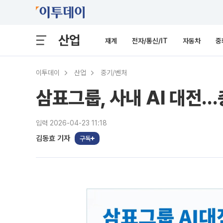
산업
재계
전자/통신/IT
자동차
중
이투데이
산업
중기/벤처
삼표그룹, 사내 AI 대전.
입력 2026-04-23 11:18
김동효 기자
구독