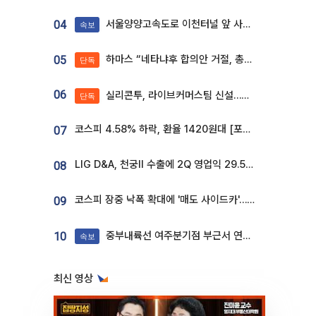
서울양양고속도로 이천터널 앞 사고 발생
04
속보
하마스 “네타냐후 합의안 거절, 총선 앞두고 시간 끌기”
05
단독
06
실리콘투, 라이브커머스팀 신설…K뷰티 ‘글로벌 판매망’ 확대[K뷰티 라방戰]
단독
코스피 4.58% 하락, 환율 1420원대 [포토]
07
LIG D&A, 천궁Ⅱ 수출에 2Q 영업익 29.5%↑…수주잔고 24.6조 [종합]
08
코스피 장중 낙폭 확대에 '매도 사이드카'…외인 2.8조'팔자'· 개인 3.1조 '사자'
09
중부내륙선 여주분기점 부근서 연이은 추돌사고 발생
10
속보
최신 영상