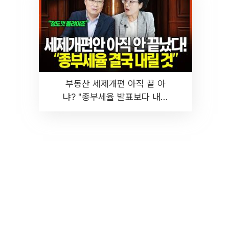
부동산 세제개편 아직 끝 아
냐? "종부세율 발표보다 내릴
것" 장기거주·양도세 전망 I 집
땅지성 I 김인만, 진미윤