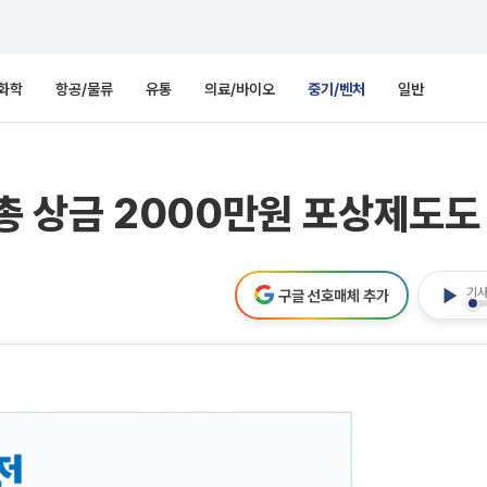
화학
항공/물류
유통
의료/바이오
중기/벤처
일반
..총 상금 2000만원 포상제도도
기사
구글 선호매체 추가