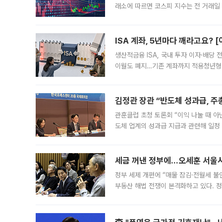
래소에 따르면 코스피 지수는 전 거래일 대
1.81% 내린 6478.75에 출발한 코
다. 이날 오전
ISA 계좌, 5년마다 깨라고요? 
생산적금융 ISA, 국내 투자 이자·배당
이월도 폐지…기존 계좌까지 적용청년형 
는 5년마다 계좌를 해지하라는 건가요?”
편을
김정관 장관 “반도체 성과급, 
관훈클럽 초청 토론회 “이익 나눌 때 아
도체 업계의 성과급 지급과 관련해 일정
최근 상법·자본시장법 개정으로 기업 지
세금 꺼낸 정부에…오세훈 서울시장
정부 세제 개편에 “매물 잠김·전월세 불
부동산 해법 전쟁이 본격화하고 있다. 
드를 꺼내자 서울시는 전·월세 부담만 