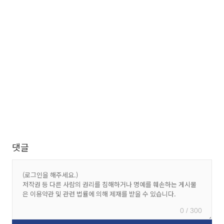
댓글
0 / 300