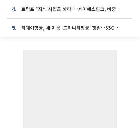
트럼프 “자석 사업을 하라”…제이에스링크, 비중국 영구자석 공급망 구축 속도
4.
티웨이항공, 새 이름 '트리니티항공' 첫발…SSC 전략 본격화
5.