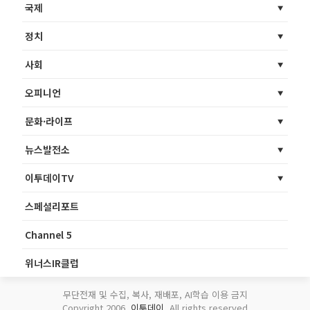
국제
정치
사회
오피니언
문화·라이프
뉴스발전소
이투데이TV
스페셜리포트
Channel 5
위너스IR클럽
무단전재 및 수집, 복사, 재배포, AI학습 이용 금지
Copyright 2006.
이투데이
. All rights reserved