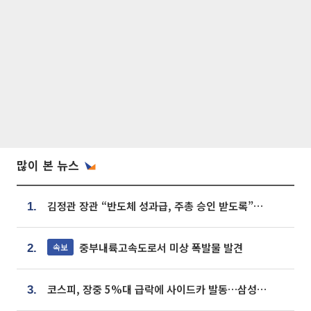
많이 본 뉴스
김정관 장관 “반도체 성과급, 주총 승인 받도록”…상법·자본시장법 개정 시사
1.
중부내륙고속도로서 미상 폭발물 발견
속보
2.
코스피, 장중 5%대 급락에 사이드카 발동…삼성·SK 동반 폭락
3.