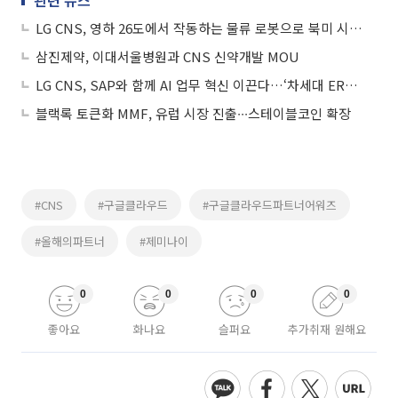
관련 뉴스
LG CNS, 영하 26도에서 작동하는 물류 로봇으로 북미 시장 공략
삼진제약, 이대서울병원과 CNS 신약개발 MOU
LG CNS, SAP와 함께 AI 업무 혁신 이끈다…‘차세대 ERP AX 전략’ 공개
블랙록 토큰화 MMF, 유럽 시장 진출∙∙∙스테이블코인 확장
#CNS
#구글클라우드
#구글클라우드파트너어워즈
#올해의파트너
#제미나이
0
0
0
0
좋아요
화나요
슬퍼요
추가취재 원해요