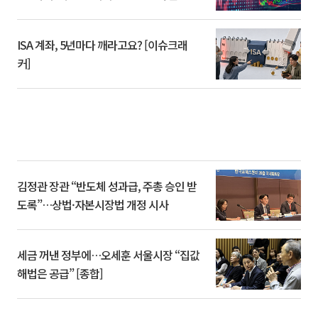
ISA 계좌, 5년마다 깨라고요? [이슈크래
커]
김정관 장관 “반도체 성과급, 주총 승인 받
도록”…상법·자본시장법 개정 시사
세금 꺼낸 정부에…오세훈 서울시장 “집값
해법은 공급” [종합]