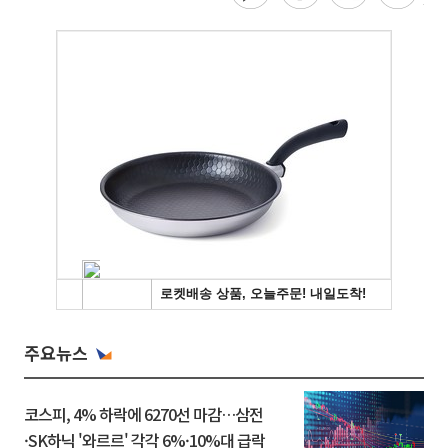
주요뉴스
코스피, 4% 하락에 6270선 마감…삼전
·SK하닉 '와르르' 각각 6%·10%대 급락