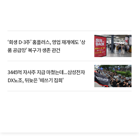
‘회생 D-3주’ 홈플러스, 영업 재개에도 ‘상
품 공급망’ 복구가 생존 관건
3445억 자사주 지급 마쳤는데...삼성전자
DX노조, 뒤늦은 '떼쓰기 집회'