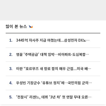
많이 본 뉴스
3445억 자사주 지급 마쳤는데...삼성전자 DX노조, 뒤늦은 '떼쓰기 집회'
1.
영끌 '주택공급' 대책 임박⋯비아파트·도심복합까지 총동원
2.
이란 “호르무즈 새 항로 합의 매우 근접...미국 배상 먼저”
3.
우성빈 기장군수 ‘유튜브 정치’에…국민의힘 군의원들 집단 반발
4.
'전참시' 리센느, 데뷔 '3년 차' 첫 연말 무대 오른다⋯"그동안 섭외 안 와"
5.