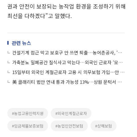
권과 안전이 보장되는 농작업 환경을 조성하기 위해
최선을 다하겠다”고 말했다.
관련 뉴스
건설기계 접근 막고 보호구 안 쓰면 퇴출…농어촌공사, ‘현장 안전’ 고삐
가축분뇨 밀폐공간 질식사고 막는다…외국인 근로자 ‘모국어 안전교육’
15일부터 외국인 계절근로자 고용 시 의무보험 가입⋯안 하면 벌금
美 클래리티 법안 연내 통과 가능성 13%…상원 문턱서 제동
#농업고용인력지원
#외국인계절근로자
#임금체불보증보험
#농업인안전보험
#상해보험