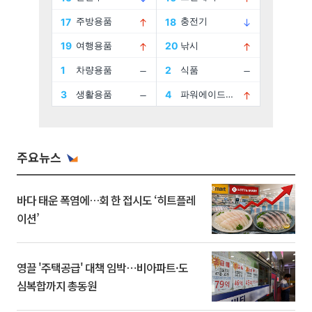
주요뉴스
바다 태운 폭염에…회 한 접시도 ‘히트플레
이션’
영끌 '주택공급' 대책 임박⋯비아파트·도
심복합까지 총동원