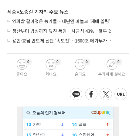
세종=노승길 기자의 주요 뉴스
양파밭 갈아엎은 농가들…내년엔 마늘로 ‘재배 쏠림’
생산부터 밥상까지 덮친 폭염…시금치 43%ㆍ열무 28% 급등
용인·호남 반도체 산단 ‘속도전’…1600조 메가투자 이행 총력
0
0
0
0
좋아요
화나요
슬퍼요
추가취재 원해요