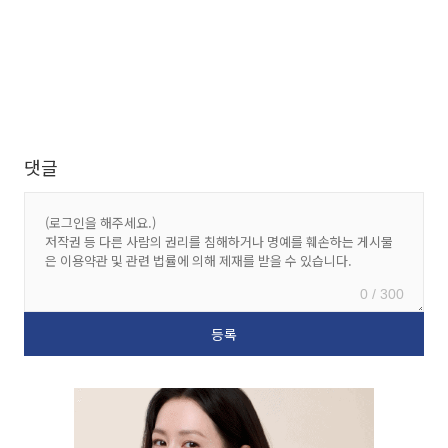
댓글
0 / 300