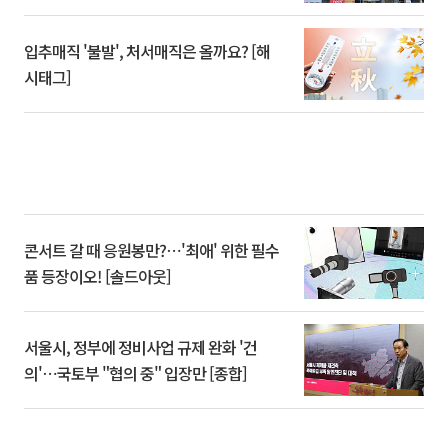
입추매직 '불발', 처서매직은 올까요? [해
시태그]
콘서트 갈 때 응원봉만?⋯'최애' 위한 필수
품 등장이오! [솔드아웃]
서울시, 정부에 정비사업 규제 완화 '건
의'⋯국토부 "협의 중" 입장만 [종합]