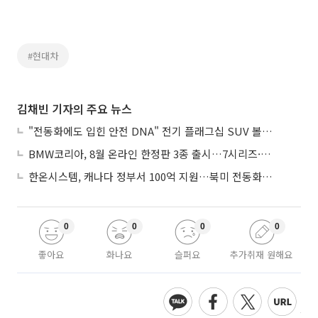
#현대차
김채빈 기자의 주요 뉴스
"전동화에도 입힌 안전 DNA" 전기 플래그십 SUV 볼보 'EX90'
BMW코리아, 8월 온라인 한정판 3종 출시…7시리즈·X7·M340i 투어링
한온시스템, 캐나다 정부서 100억 지원…북미 전동화 시장 가속
0
0
0
0
좋아요
화나요
슬퍼요
추가취재 원해요