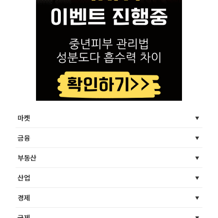
마켓
금융
부동산
산업
경제
국제