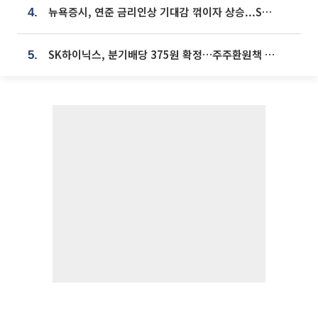
뉴욕증시, 연준 금리인상 기대감 꺾이자 상승...S&P500 사상 최고치 [종합]
4.
SK하이닉스, 분기배당 375원 확정…주주환원책 9월로 앞당겨 발표
5.