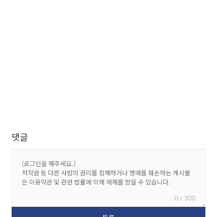
댓글
0 / 300