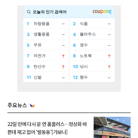
주요뉴스
22일 만에 다시 문 연 홈플러스…정상화 바
쁜데 재고 없어 ‘발동동’[가보니]