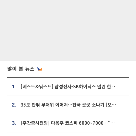
많이 본 뉴스
[베스트&워스트] 삼성전자·SK하이닉스 밀린 한 주…상상인증권은 85% 급등
1.
35도 안팎 무더위 이어져…전국 곳곳 소나기 [오늘 날씨]
2.
[주간증시전망] 다음주 코스피 6000~7000⋯“外人 수급은 정책이 변수”
3.