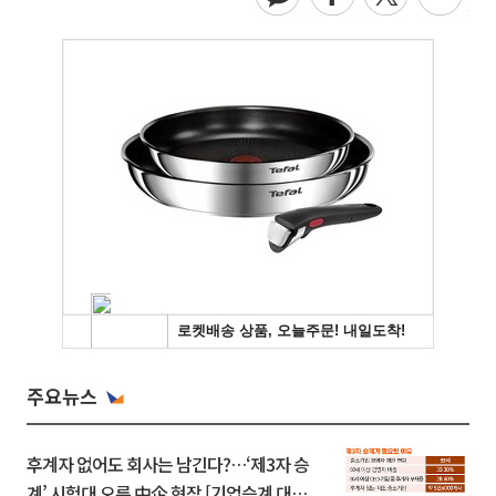
주요뉴스
후계자 없어도 회사는 남긴다?…‘제3자 승
계’ 시험대 오른 中企 현장 [기업승계 대전