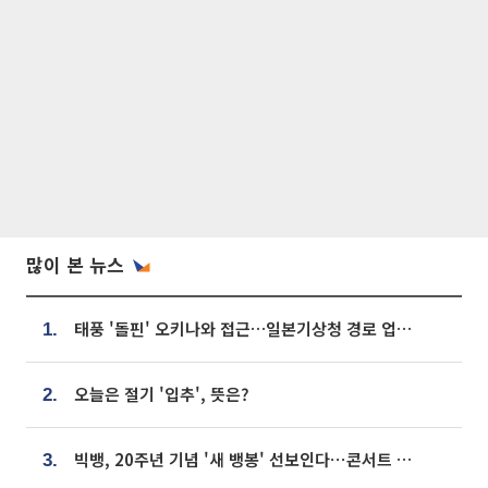
많이 본 뉴스
태풍 '돌핀' 오키나와 접근…일본기상청 경로 업데이트
1.
오늘은 절기 '입추', 뜻은?
2.
빅뱅, 20주년 기념 '새 뱅봉' 선보인다⋯콘서트 앞두고 팝업 개최
3.