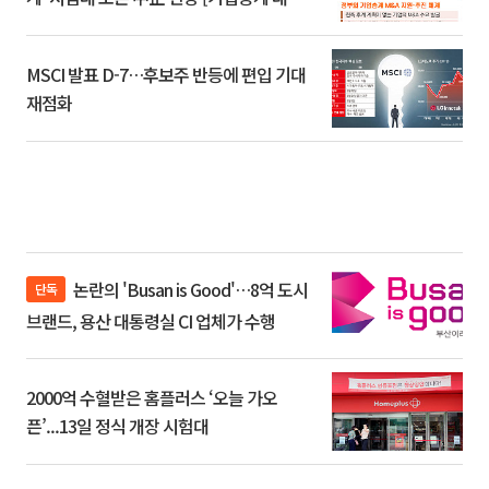
환]
MSCI 발표 D-7…후보주 반등에 편입 기대
재점화
논란의 'Busan is Good'…8억 도시
단독
브랜드, 용산 대통령실 CI 업체가 수행
2000억 수혈받은 홈플러스 ‘오늘 가오
픈’...13일 정식 개장 시험대