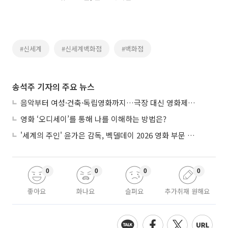
#신세계
#신세계백화점
#백화점
송석주 기자의 주요 뉴스
음악부터 여성·건축·독립영화까지…극장 대신 영화제로 즐기는 스크린 여행
영화 ‘오디세이’를 통해 나를 이해하는 방법은?
'세계의 주인' 윤가은 감독, 벡델데이 2026 영화 부문 벡델리안 감독 선정
0
0
0
0
좋아요
화나요
슬퍼요
추가취재 원해요