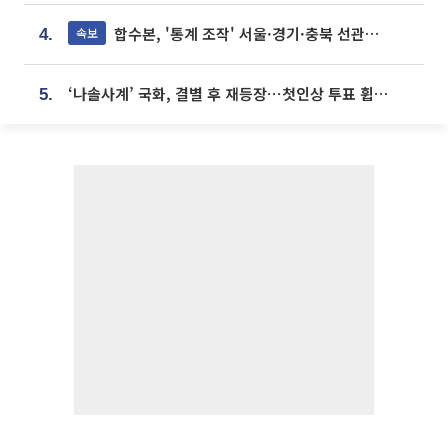
합수본, '통계 조작' 서울·경기·충북 선관위 등 추가 압수수색
속보
4.
‘나솔사계’ 국화, 결별 후 재등장⋯첫인상 투표 휩쓸고 ‘인기녀’ 등극
5.