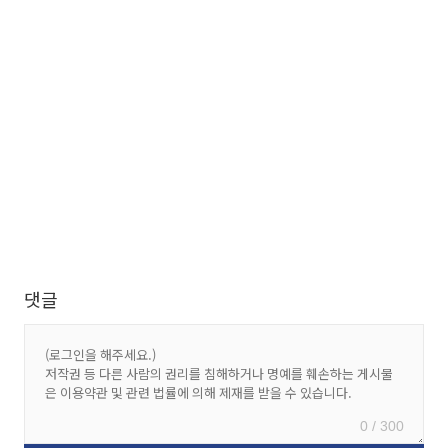
댓글
0 / 300