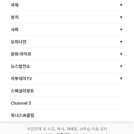
국제
정치
사회
오피니언
문화·라이프
뉴스발전소
이투데이TV
스페셜리포트
Channel 5
위너스IR클럽
무단전재 및 수집, 복사, 재배포, AI학습 이용 금지