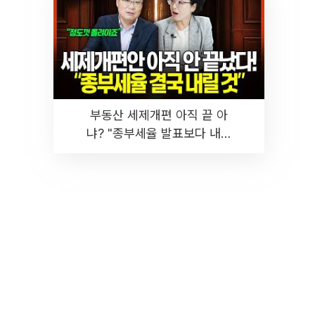
부동산 세제개편 아직 끝 아
냐? "종부세율 발표보다 내릴
것" 장기거주·양도세 전망 I 집
땅지성 I 김인만, 진미윤