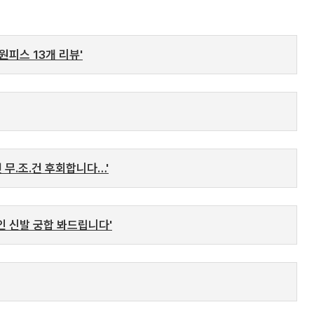
원피스 13개 리뷰'
 무.조.건 후회합니다…'
인 신발 궁합 봐드립니다'