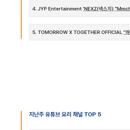
4. JYP Entertainment
'NEXZ(넥스지) "Mmchk"
5. TOMORROW X TOGETHER OFFICIAL
''
지난주 유튜브 요리 채널 TOP 5