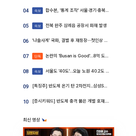
합수본, '통계 조작' 서울·경기·충북 선관위 등 추가 압수수색
04
속보
전북 완주 삼례읍 공장서 화재 발생
05
속보
‘나솔사계’ 국화, 결별 후 재등장⋯첫인상 투표 휩쓸고 ‘인기녀’ 등극
06
논란의 'Busan is Good'…8억 도시브랜드, 용산 대통령실 CI 업체가 수행
07
단독
서울도 '40도'…오늘 노원 40.2도 기록
08
속보
[특징주] 반도체 온기 탄 2차전지...삼성SDI, 장 초반 7% 넘게 껑충
09
[증시키워드] 반도체 충격 뚫은 개별 호재...포스코퓨처엠·에코프로·한화솔루션 '눈길'
10
최신 영상