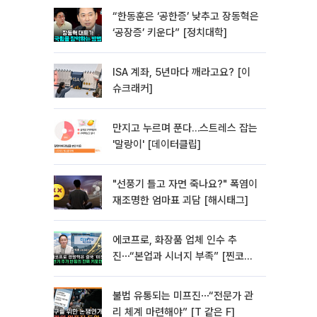
“한동훈은 ‘공한증’ 낮추고 장동혁은
‘공장증’ 키운다” [정치대학]
ISA 계좌, 5년마다 깨라고요? [이
슈크래커]
만지고 누르며 푼다…스트레스 잡는
'말랑이' [데이터클립]
"선풍기 틀고 자면 죽나요?" 폭염이
재조명한 엄마표 괴담 [해시태그]
에코프로, 화장품 업체 인수 추
진⋯“본업과 시너지 부족” [찐코노
미]
불법 유통되는 미프진⋯“전문가 관
리 체계 마련해야” [T 같은 F]