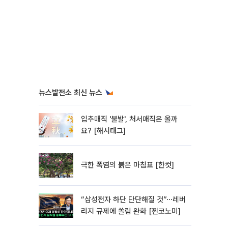
뉴스발전소 최신 뉴스
입추매직 '불발', 처서매직은 올까
요? [해시태그]
극한 폭염의 붉은 마침표 [한컷]
“삼성전자 하단 단단해질 것”⋯레버
리지 규제에 쏠림 완화 [찐코노미]