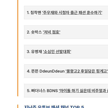
1. 침착맨
'주우재와 시청자 출근 패션 훈수하기'
2. 숏박스
'저녁 점호'
3. 유병재
'소심인 선발대회'
4. 뜬뜬 DdeunDdeun
'풍향고2 후일담은 핑계고'
5. 빠더너스 BDNS
'아이돌 하기 싫은데 비주얼과
지난주 유튜브 패션 채널 TOP 5