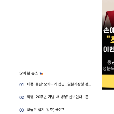
많이 본 뉴스
태풍 '돌핀' 오키나와 접근…일본기상청 경로 업데이트
01
빅뱅, 20주년 기념 '새 뱅봉' 선보인다⋯콘서트 앞두고 팝업 개최
02
오늘은 절기 '입추', 뜻은?
03