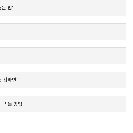
는 법'
는 컵라면'
 먹는 방법'