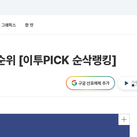
그래픽스
한 컷
순위 [이투PICK 순삭랭킹]
기사
구글 선호매체 추가