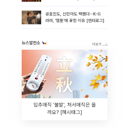
공효진도, 신민아도 택했다⋯K-드
라마, '웹툰'에 꽂힌 이유 [엔터로그]
뉴스발전소
입추매직 '불발', 처서매직은 올
까요? [해시태그]