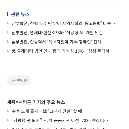
관련 뉴스
남부발전, 창립 25주년 맞아 지역사회와 '동고동락' 나눔 실천
남부발전, 연세대·한전KPS와 '적응형 AI' 개발 맞손
남부발전, 안동역서 '에너지절약 가두 캠페인' 전개
美 클래리티 법안 연내 통과 가능성 13%…상원 문턱서 제동
#남부발전
세종=서병곤 기자의 주요 뉴스
中 반도체 굴기⋯韓 ‘고부가 전환’ 할 때
"지방행 땐 퇴사"⋯2차 공공기관 이전 '2030 엑소더스' 뇌관