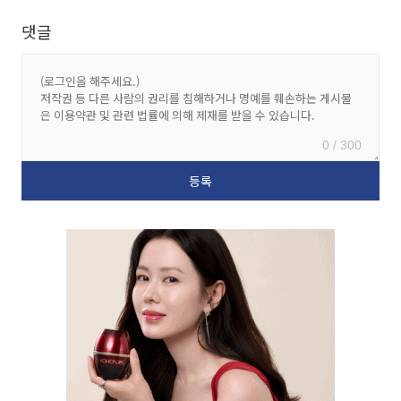
댓글
0 / 300