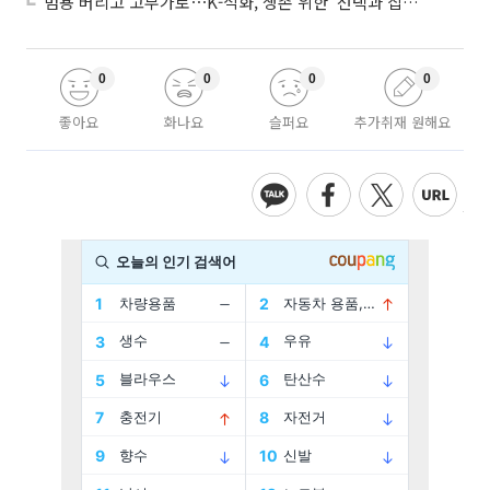
범용 버리고 고부가로⋯K-석화, 생존 위한 '선택과 집중'
0
0
0
0
좋아요
화나요
슬퍼요
추가취재 원해요