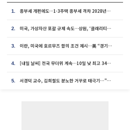
종부세 개편에도…1·3주택 종부세 격차 2028년부터 확대
1.
미국, 가상자산 포괄 규제 속도…상원, ‘클래리티법’ 9월 절차투표 추진
2.
이란, 미국에 호르무즈 합의 조건 제시…美 “경기 아직 안 끝나” [종합]
3.
[내일 날씨] 전국 무더위 계속…10일 낮 최고 34도 육박
4.
서경덕 교수, 김희철도 분노한 거꾸로 태극기⋯"엉터리는 아냐, 아쉬울 뿐"
5.