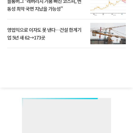
블룸버그 “레버리지 거품 빠진 코스피, 변
동성 최악 국면 지났을 가능성”
영업익으로 이자도 못 낸다…건설 한계기
업 5년 새 62→173곳