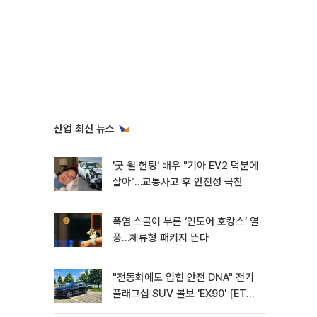
산업 최신 뉴스
'굿 윌 헌팅' 배우 "기아 EV2 덕분에
살아"…교통사고 후 안전성 극찬
폭염·스콜이 부른 ‘인도어 호캉스’ 열
풍…체류형 패키지 뜬다
"전동화에도 입힌 안전 DNA" 전기
플래그십 SUV 볼보 'EX90' [ET의
모빌리티]