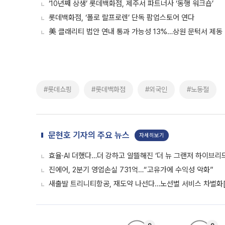
‘10년째 상생’ 롯데백화점, 제주서 파트너사 ‘동행 워크숍’
롯데백화점, ‘폴로 랄프로렌’ 단독 팝업스토어 연다
美 클래리티 법안 연내 통과 가능성 13%…상원 문턱서 제동
#롯데쇼핑
#롯데백화점
#외국인
#노동절
문현호 기자의 주요 뉴스
자세히보기
효율·AI 더했다…더 강하고 알뜰해진 ‘더 뉴 그랜저 하이브리드
진에어, 2분기 영업손실 731억…“고유가에 수익성 악화”
새출발 트리니티항공, 재도약 나선다…노선별 서비스 차별화