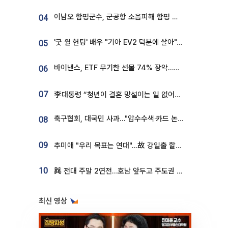
이남오 함평군수, 군공항 소음피해 함평 보상 요구
04
'굿 윌 헌팅' 배우 "기아 EV2 덕분에 살아"…교통사고 후 안전성 극찬
05
바이낸스, ETF 무기한 선물 74% 장악…한국 레버리지 ETF 거래 급증 [e가상자산]
06
07
李대통령 “청년이 결혼 망설이는 일 없어야...제도상 불이익 조사”
축구협회, 대국민 사과…"압수수색·카드 논란 사죄, 강도 높은 쇄신"
08
09
추미애 "우리 목표는 연대"…故 강일출 할머니 흉상 제막
10
與 전대 주말 2연전…호남 앞두고 주도권 다툼
최신 영상