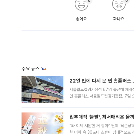
0
0
좋아요
화나요
주요 뉴스
22일 만에 다시 문 연 홈플러스
서울월드컵경기장점 67명 출근해 재개점 
연 홈플러스 서울월드컵경기장점. 7일 
우유, 과일 같은 신선식품이 차근차근 자
입추매직 '불발', 처서매직은 올
“와 이제 시원한 거 같아” 단체 ‘뇌손상
한 더위 속 30도대 초반이 상대적으로