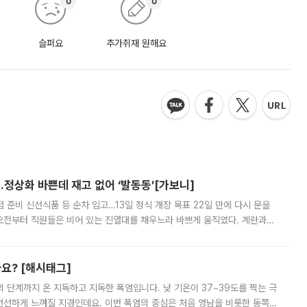
0
0
슬퍼요
추가취재 원해요
…정상화 바쁜데 재고 없어 ‘발동동’[가보니]
준비 신선식품 등 순차 입고…13일 정식 개장 목표 22일 만에 다시 문을
오전부터 직원들은 비어 있는 진열대를 채우느라 바쁘게 움직였다. 계란과
리를 잡기 시작했지만, 매장 곳곳엔 여전히 텅 빈 매대가 먼저 눈에 들어왔
까요? [해시태그]
’의 단계까지 온 지독하고 지독한 폭염입니다. 낮 기온이 37~39도를 찍는 극
 선선하게 느껴질 지경인데요. 이번 폭염의 중심은 처음 영남을 비롯한 동쪽