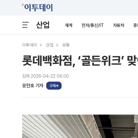
산업
재계
전자/통신/IT
자동차
중
이투데이
산업
유통
롯데백화점, ‘골든위크’ 
입력 2026-04-22 06:00
문현호 기자
구독