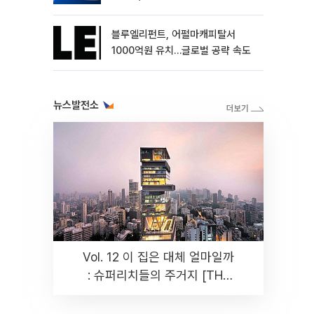
블루엘리펀트, 어펄마캐피탈서
1000억원 유치…글로벌 공략 속도
뉴스발전소
Vol. 12 이 집은 대체 얼마일까
: 슈퍼리치들의 주거지 [THE
RARE]