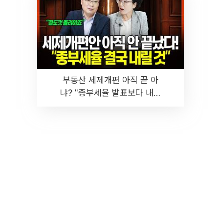
부동산 세제개편 아직 끝 아
냐? "종부세율 발표보다 내릴
것" 장기거주·양도세 전망 I 집
땅지성 I 김인만, 진미윤