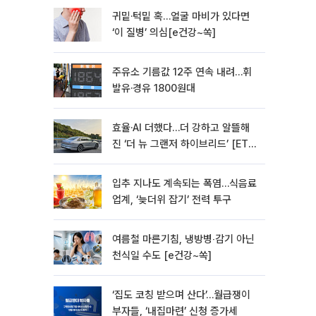
귀밑·턱밑 혹…얼굴 마비가 있다면
‘이 질병’ 의심[e건강~쏙]
주유소 기름값 12주 연속 내려…휘
발유·경유 1800원대
효율·AI 더했다…더 강하고 알뜰해
진 ‘더 뉴 그랜저 하이브리드’ [ET의
모빌리티]
입추 지나도 계속되는 폭염…식음료
업계, ‘늦더위 잡기’ 전력 투구
여름철 마른기침, 냉방병‧감기 아닌
천식일 수도 [e건강~쏙]
‘집도 코칭 받으며 산다’…월급쟁이
부자들, ‘내집마련’ 신청 증가세