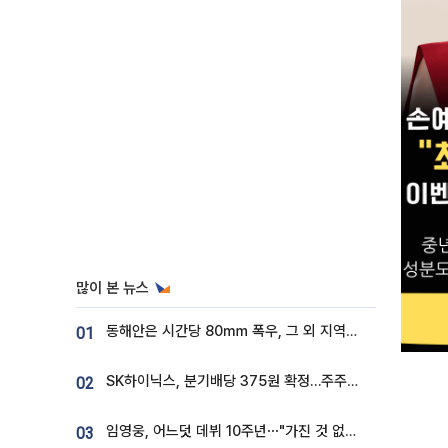
많이 본 뉴스
동해안은 시간당 80㎜ 폭우, 그 외 지역은 폭염…‘극과 극 날씨’
01
SK하이닉스, 분기배당 375원 확정…주주환원책 9월로 앞당겨 발표
02
임영웅, 어느덧 데뷔 10주년⋯"가진 것 없던 시절, 내 앞엔 20명의 팬뿐"
03