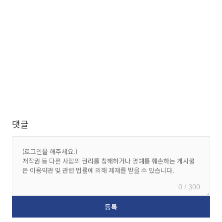
댓글
0 / 300