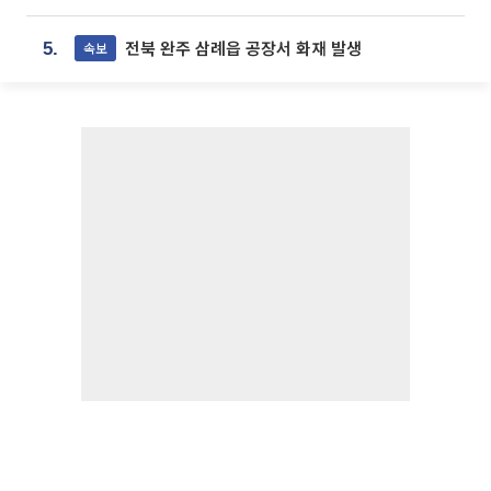
전북 완주 삼례읍 공장서 화재 발생
속보
5.