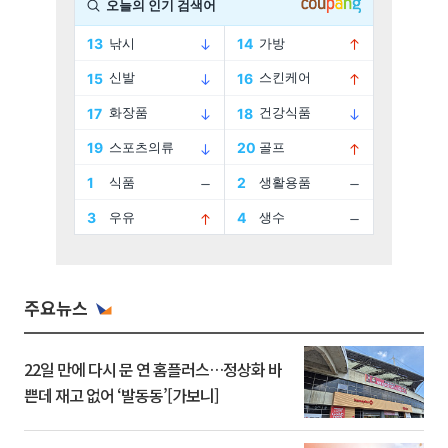
주요뉴스
22일 만에 다시 문 연 홈플러스…정상화 바
쁜데 재고 없어 ‘발동동’[가보니]