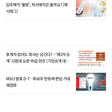
입추매직 '불발', 처서매직은 올까요? [해
시태그]
후계자 없어도 회사는 남긴다?…‘제3자 승
계’ 시험대 오른 中企 현장 [기업승계 대전
환]
MSCI 발표 D-7…후보주 반등에 편입 기대
재점화