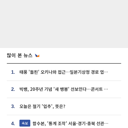
많이 본 뉴스
태풍 '돌핀' 오키나와 접근…일본기상청 경로 업데이트
1.
빅뱅, 20주년 기념 '새 뱅봉' 선보인다⋯콘서트 앞두고 팝업 개최
2.
오늘은 절기 '입추', 뜻은?
3.
합수본, '통계 조작' 서울·경기·충북 선관위 등 추가 압수수색
속보
4.