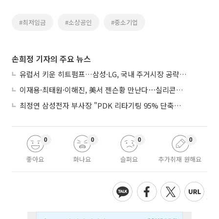
#최저임금
#소상공인
#중소기업
손희정 기자의 주요 뉴스
유럽서 키운 히트펌프…삼성·LG, 국내 주거시장 공략 ‘속도’
이재용·최태원·이해진, 美서 젠슨황 만난다⋯실리콘밸리 집결하는 AI리더
최정연 삼성전자 부사장 "PDK 리타기팅 95% 단축…에이전트 AI 시범 활용"
0
0
0
0
좋아요
화나요
슬퍼요
추가취재 원해요