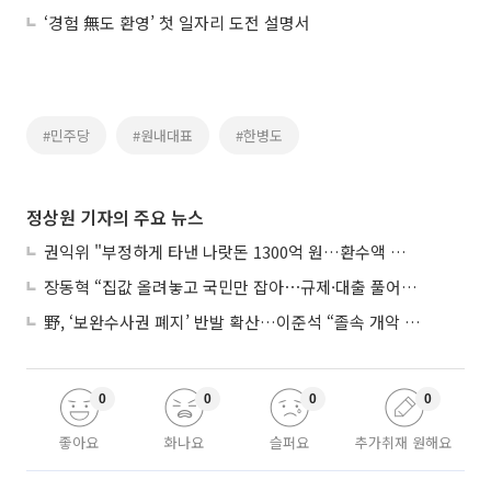
‘경험 無도 환영’ 첫 일자리 도전 설명서
#민주당
#원내대표
#한병도
정상원 기자의 주요 뉴스
권익위 "부정하게 타낸 나랏돈 1300억 원…환수액 역대 최대"
장동혁 “집값 올려놓고 국민만 잡아⋯규제·대출 풀어야”
野, ‘보완수사권 폐지’ 반발 확산…이준석 “졸속 개악 입법”
0
0
0
0
좋아요
화나요
슬퍼요
추가취재 원해요