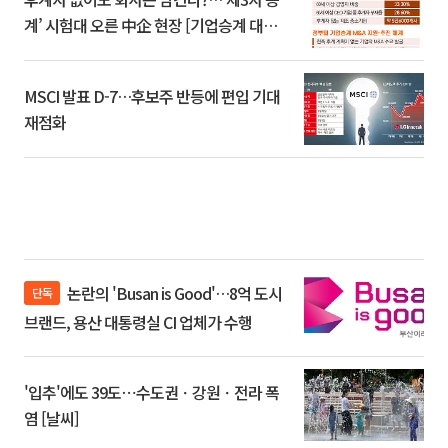
계’ 시험대 오른 中企 현장 [기업승계 대전
환]
MSCI 발표 D-7…후보주 반등에 편입 기대
재점화
논란의 'Busan is Good'…8억 도시
단독
브랜드, 용산 대통령실 CI 업체가 수행
'입추'에도 39도⋯수도권ㆍ강원ㆍ전라 폭
염 [날씨]