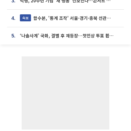
빅뱅, 20주년 기념 '새 뱅봉' 선보인다⋯콘서트 앞두고 팝업 개최
3.
합수본, '통계 조작' 서울·경기·충북 선관위 등 추가 압수수색
속보
4.
‘나솔사계’ 국화, 결별 후 재등장⋯첫인상 투표 휩쓸고 ‘인기녀’ 등극
5.