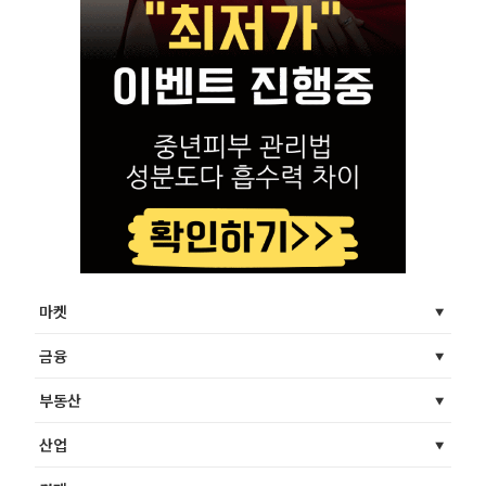
마켓
금융
부동산
산업