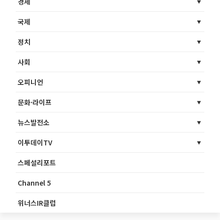
경제
국제
정치
사회
오피니언
문화·라이프
뉴스발전소
이투데이TV
스페셜리포트
Channel 5
위너스IR클럽