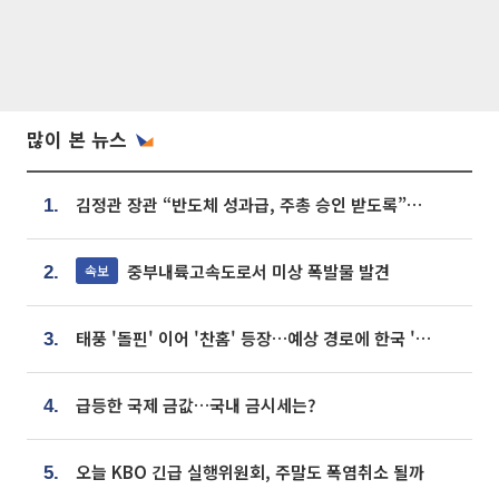
많이 본 뉴스
김정관 장관 “반도체 성과급, 주총 승인 받도록”…상법·자본시장법 개정 시사
1.
중부내륙고속도로서 미상 폭발물 발견
속보
2.
태풍 '돌핀' 이어 '찬홈' 등장…예상 경로에 한국 '한숨'
3.
급등한 국제 금값…국내 금시세는?
4.
오늘 KBO 긴급 실행위원회, 주말도 폭염취소 될까
5.