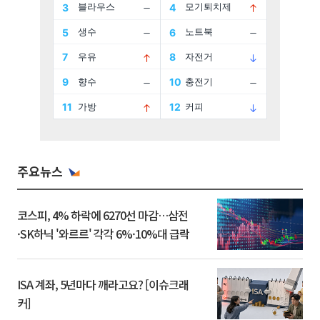
주요뉴스
코스피, 4% 하락에 6270선 마감…삼전
·SK하닉 '와르르' 각각 6%·10%대 급락
ISA 계좌, 5년마다 깨라고요? [이슈크래
커]