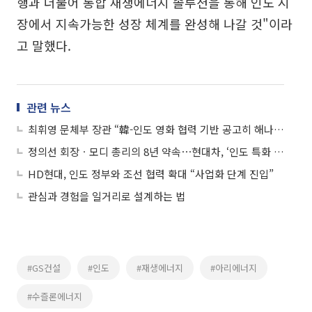
행과 더불어 통합 재생에너지 솔루션을 통해 인도 시
장에서 지속가능한 성장 체계를 완성해 나갈 것"이라
고 말했다.
관련 뉴스
최휘영 문체부 장관 “韓-인도 영화 협력 기반 공고히 해나가겠다”
정의선 회장ㆍ모디 총리의 8년 약속⋯현대차, ‘인도 특화 친환경 모빌리티’로 결실
HD현대, 인도 정부와 조선 협력 확대 “사업화 단계 진입”
관심과 경험을 일거리로 설계하는 법
#GS건설
#인도
#재생에너지
#아리에너지
#수즐론에너지