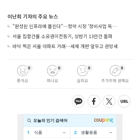
이난희 기자의 주요 뉴스
"완성된 인프라에 몰린다"⋯청약 시장 '정비사업 독주' 42배 격차
서울 집합건물 소유권이전등기, 상반기 13만건 돌파
바닥 찍은 서울 아파트 거래⋯세제 개편 앞두고 관망세
0
0
0
0
좋아요
화나요
슬퍼요
추가취재 원해요