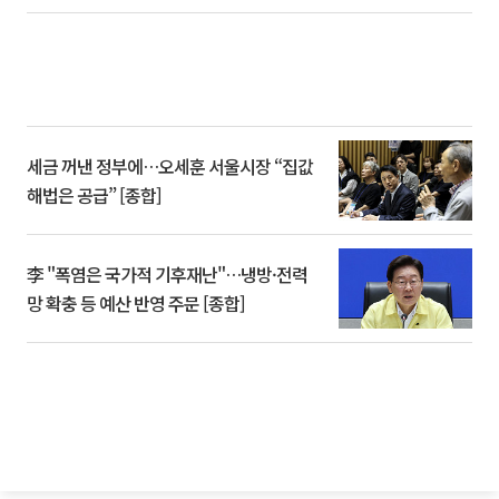
세금 꺼낸 정부에…오세훈 서울시장 “집값
해법은 공급” [종합]
李 "폭염은 국가적 기후재난"…냉방·전력
망 확충 등 예산 반영 주문 [종합]