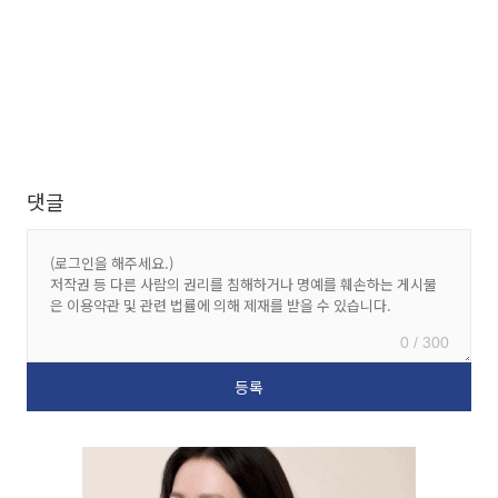
댓글
0 / 300