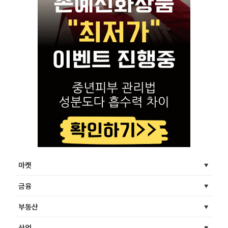
마켓
금융
부동산
산업