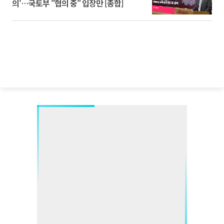
의'⋯국토부 "협의 중" 입장만 [종합]