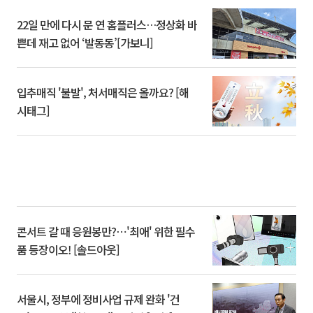
22일 만에 다시 문 연 홈플러스…정상화 바
쁜데 재고 없어 ‘발동동’[가보니]
입추매직 '불발', 처서매직은 올까요? [해
시태그]
콘서트 갈 때 응원봉만?⋯'최애' 위한 필수
품 등장이오! [솔드아웃]
서울시, 정부에 정비사업 규제 완화 '건