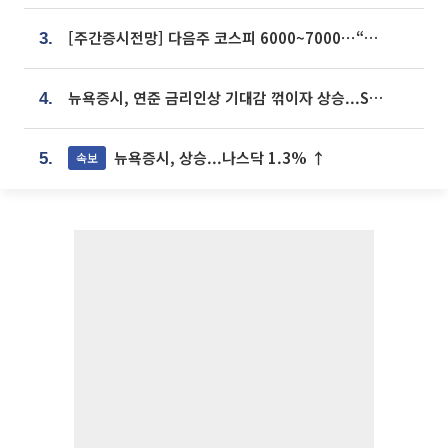
[주간증시전망] 다음주 코스피 6000~7000⋯“外人 수급은 정책이 변수”
3.
뉴욕증시, 연준 금리인상 기대감 꺾이자 상승...S&P500 사상 최고치 [종합]
4.
뉴욕증시, 상승...나스닥 1.3% ↑
속보
5.