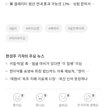
美 클래리티 법안 연내 통과 가능성 13%…상원 문턱서 제동
#릴리
#바이오젠
#에자이
#알츠하이머
#아리바이오
한성주 기자의 주요 뉴스
귀밑·턱밑 혹…얼굴 마비가 있다면 ‘이 질병’ 의심
한미약품 송영숙 회장 법인카드 의혹 제보자, “한미 잘 되기 바라는 마음”
‘레켐비’ 독주 치매 치료제 시장…국산 신약 등장하나
0
0
0
0
좋아요
화나요
슬퍼요
추가취재 원해요