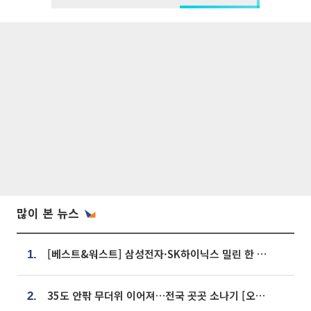
많이 본 뉴스
[베스트&워스트] 삼성전자·SK하이닉스 밀린 한 주…상상인증권은 85% 급등
1.
35도 안팎 무더위 이어져…전국 곳곳 소나기 [오늘 날씨]
2.