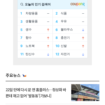
주요뉴스
22일 만에 다시 문 연 홈플러스…정상화 바
쁜데 재고 없어 ‘발동동’[가보니]