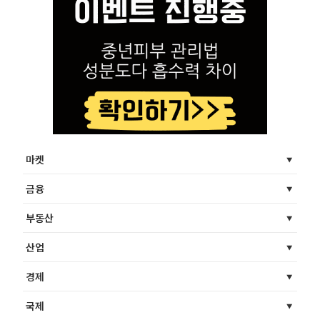
마켓
금융
부동산
산업
경제
국제