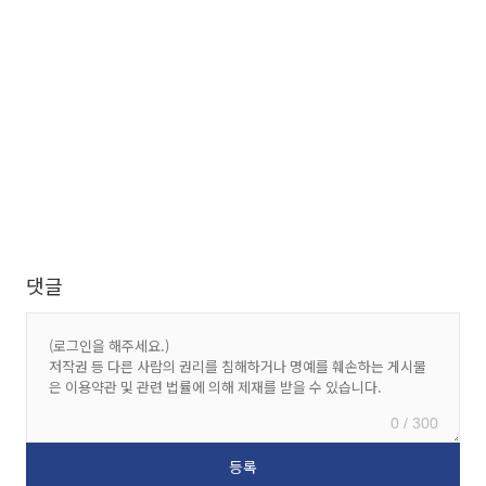
댓글
0 / 300