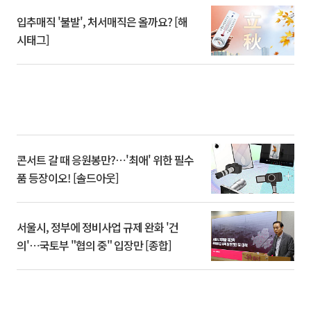
입추매직 '불발', 처서매직은 올까요? [해
시태그]
콘서트 갈 때 응원봉만?⋯'최애' 위한 필수
품 등장이오! [솔드아웃]
서울시, 정부에 정비사업 규제 완화 '건
의'⋯국토부 "협의 중" 입장만 [종합]