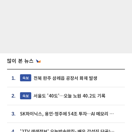
많이 본 뉴스
전북 완주 삼례읍 공장서 화재 발생
속보
1.
서울도 '40도'…오늘 노원 40.2도 기록
속보
2.
SK하이닉스, 용인·청주에 54조 투자…AI 메모리 생산기지 키운다
3.
'2TV 생생정보' 오늘방송맛집- 배우 강성진 단골! 쌀국수ㆍ푸팟퐁 커리 맛집 '블○○○'
4.