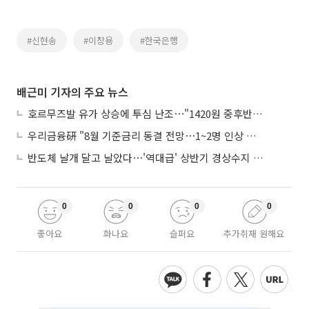
#신현송
#이창용
#한국은행
배근미 기자의 주요 뉴스
호르무즈발 유가 상승에 투심 난조⋯"1420원 중후반 등락"
우리금융硏 "8월 기준금리 동결 전망⋯1~2명 인상 소수의견 낼 것"
반도체 날개 달고 날았다⋯'역대급' 상반기 경상수지 흑자 2000억달러 육박
0
0
0
0
좋아요
화나요
슬퍼요
추가취재 원해요