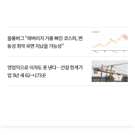
블룸버그 “레버리지 거품 빠진 코스피, 변
동성 최악 국면 지났을 가능성”
영업익으로 이자도 못 낸다…건설 한계기
업 5년 새 62→173곳