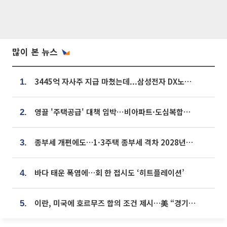
많이 본 뉴스
3445억 자사주 지급 마쳤는데...삼성전자 DX노조, 뒤늦은 '떼쓰기 집회'
1.
영끌 '주택공급' 대책 임박⋯비아파트·도심복합까지 총동원
2.
종부세 개편에도…1·3주택 종부세 격차 2028년부터 확대
3.
바다 태운 폭염에…회 한 접시도 ‘히트플레이션’
4.
이란, 미국에 호르무즈 합의 조건 제시…美 “경기 아직 안 끝나” [종합]
5.