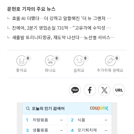
문현호 기자의 주요 뉴스
효율·AI 더했다…더 강하고 알뜰해진 ‘더 뉴 그랜저 하이브리드’
진에어, 2분기 영업손실 731억…“고유가에 수익성 악화”
새출발 트리니티항공, 재도약 나선다…노선별 서비스 차별화
0
0
0
0
좋아요
화나요
슬퍼요
추가취재 원해요