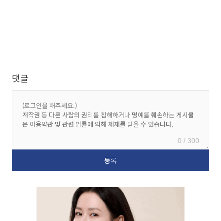
댓글
0 / 300