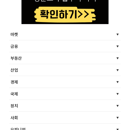
마켓
금융
부동산
산업
경제
국제
정치
사회
오피니언