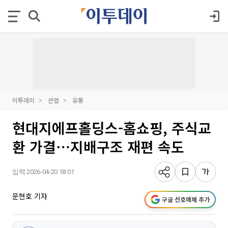
이투데이
산업
유통
현대지에프홀딩스-홈쇼핑, 주식교
환 가결⋯지배구조 재편 속도
입력 2026-04-20 18:01
문현호 기자
구글 선호매체 추가