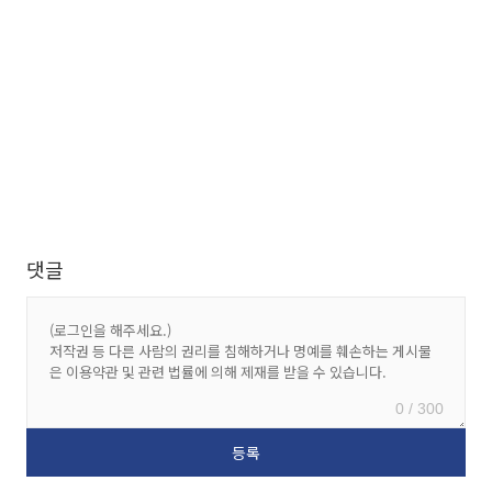
댓글
0 / 300