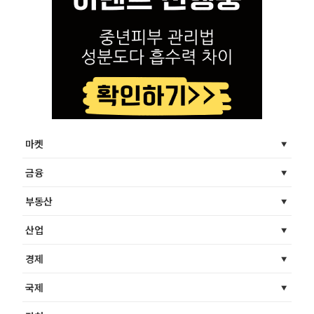
마켓
금융
부동산
산업
경제
국제