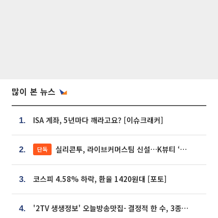
많이 본 뉴스
ISA 계좌, 5년마다 깨라고요? [이슈크래커]
1.
실리콘투, 라이브커머스팀 신설…K뷰티 ‘글로벌 판매망’ 확대[K뷰티 라방戰]
단독
2.
코스피 4.58% 하락, 환율 1420원대 [포토]
3.
'2TV 생생정보' 오늘방송맛집- 결정적 한 수, 3종 메밀면! 메밀 소바 맛집 '의○○○○'
4.