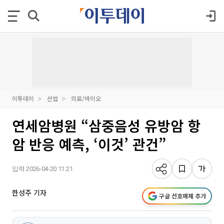
이투데이
산업
의료/바이오
연세암병원 “삼중음성 유방암 항
암 반응 예측, ‘이것’ 관건”
입력 2026-04-20 11:21
한성주 기자
구글 선호매체 추가