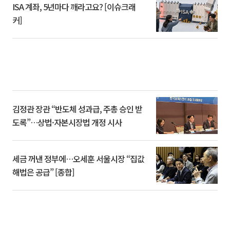
ISA 계좌, 5년마다 깨라고요? [이슈크래
커]
김정관 장관 “반도체 성과급, 주총 승인 받
도록”…상법·자본시장법 개정 시사
세금 꺼낸 정부에…오세훈 서울시장 “집값
해법은 공급” [종합]