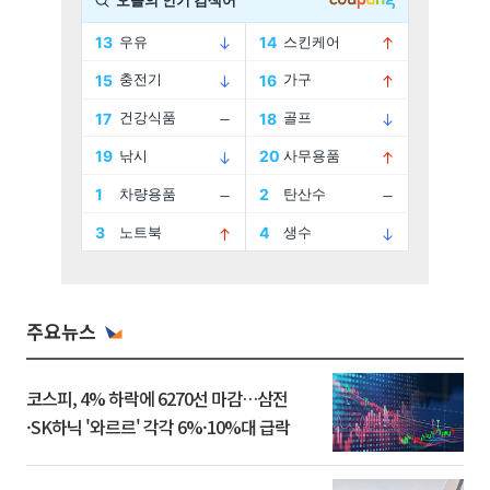
주요뉴스
코스피, 4% 하락에 6270선 마감…삼전
·SK하닉 '와르르' 각각 6%·10%대 급락