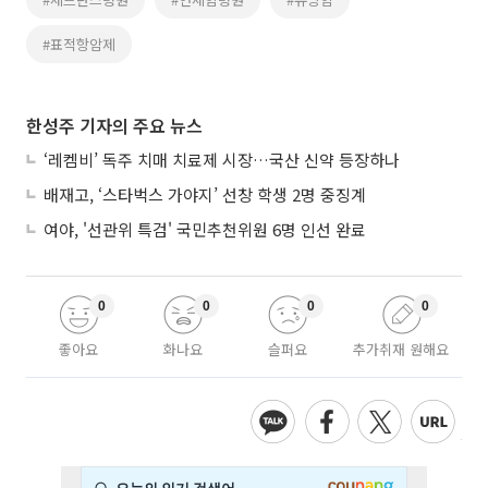
#표적항암제
한성주 기자의 주요 뉴스
‘레켐비’ 독주 치매 치료제 시장…국산 신약 등장하나
배재고, ‘스타벅스 가야지’ 선창 학생 2명 중징계
여야, '선관위 특검' 국민추천위원 6명 인선 완료
0
0
0
0
좋아요
화나요
슬퍼요
추가취재 원해요