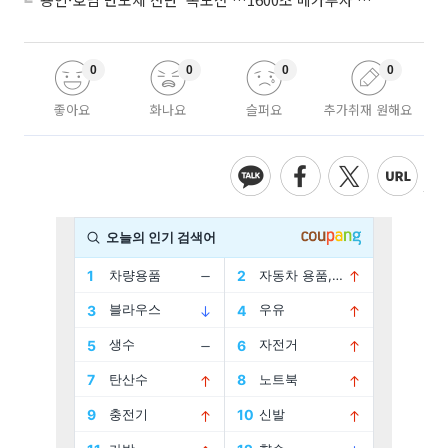
0
0
0
0
좋아요
화나요
슬퍼요
추가취재 원해요