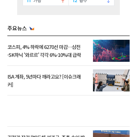
주요뉴스
코스피, 4% 하락에 6270선 마감…삼전
·SK하닉 '와르르' 각각 6%·10%대 급락
ISA 계좌, 5년마다 깨라고요? [이슈크래
커]