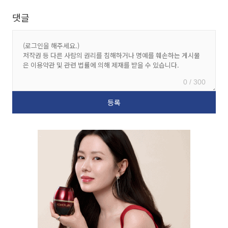
댓글
0 / 300