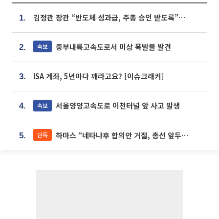
김정관 장관 “반도체 성과급, 주총 승인 받도록”…상법·자본시장법 개정 시사
1.
중부내륙고속도로서 미상 폭발물 발견
속보
2.
ISA 계좌, 5년마다 깨라고요? [이슈크래커]
3.
서울양양고속도로 이천터널 앞 사고 발생
속보
4.
하마스 “네타냐후 합의안 거절, 총선 앞두고 시간 끌기”
단독
5.