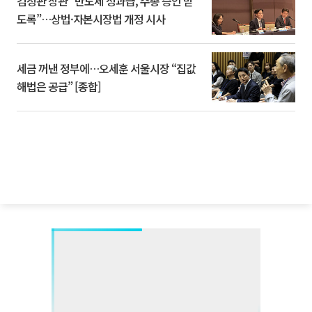
김정관 장관 “반도체 성과급, 주총 승인 받
도록”…상법·자본시장법 개정 시사
세금 꺼낸 정부에…오세훈 서울시장 “집값
해법은 공급” [종합]