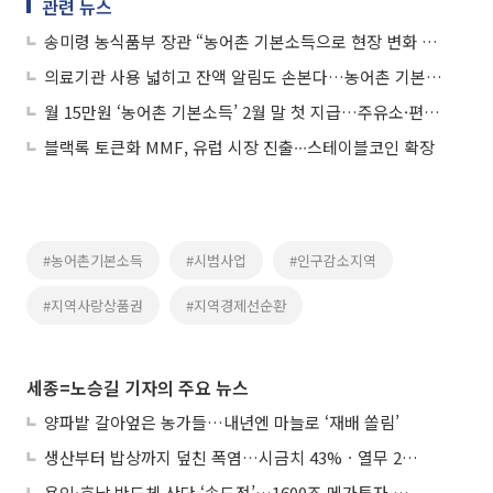
관련 뉴스
송미령 농식품부 장관 “농어촌 기본소득으로 현장 변화 시작 체감”
의료기관 사용 넓히고 잔액 알림도 손본다…농어촌 기본소득 불편 개선 착수
월 15만원 ‘농어촌 기본소득’ 2월 말 첫 지급…주유소·편의점·하나로마트 5만원 캡
블랙록 토큰화 MMF, 유럽 시장 진출∙∙∙스테이블코인 확장
#농어촌기본소득
#시범사업
#인구감소지역
#지역사랑상품권
#지역경제선순환
세종=노승길 기자의 주요 뉴스
양파밭 갈아엎은 농가들…내년엔 마늘로 ‘재배 쏠림’
생산부터 밥상까지 덮친 폭염…시금치 43%ㆍ열무 28% 급등
용인·호남 반도체 산단 ‘속도전’…1600조 메가투자 이행 총력