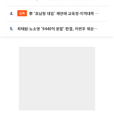
李 ‘호남형 대입’ 제안에 교육청·지역대학 서·논술형 입시 연계 '착수'
단독
4.
최태원·노소영 '9440억 분할' 판결, 이번주 재상고 여부 주목
5.