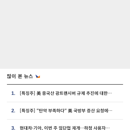
많이 본 뉴스
[특징주] 美 중국산 광트랜시버 규제 추진에 대한광통신 등 광통신株 강세
1.
[특징주] “탄약 부족하다“ 美 국방부 증산 요청에⋯국내 방산주 급등세
2.
현대차·기아, 이번 주 임단협 재개…하청 사용자성 재심도 ‘변수’
3.