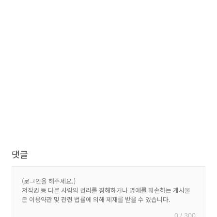
댓글
0 / 300