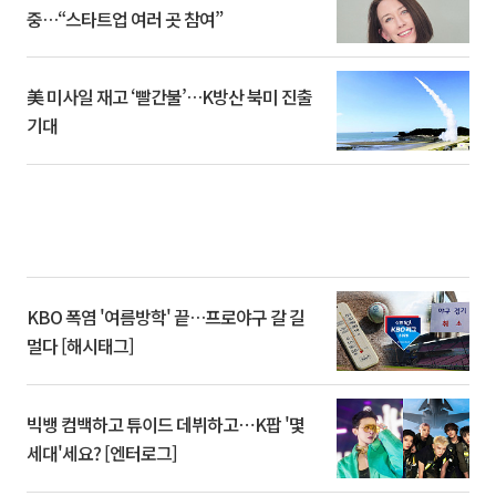
중…“스타트업 여러 곳 참여”
美 미사일 재고 ‘빨간불’…K방산 북미 진출
기대
KBO 폭염 '여름방학' 끝…프로야구 갈 길
멀다 [해시태그]
빅뱅 컴백하고 튜이드 데뷔하고⋯K팝 '몇
세대'세요? [엔터로그]