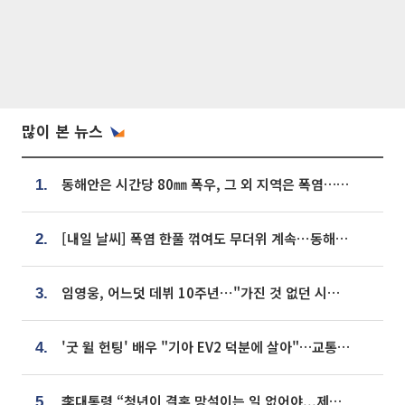
많이 본 뉴스
동해안은 시간당 80㎜ 폭우, 그 외 지역은 폭염…‘극과 극 날씨’
1.
[내일 날씨] 폭염 한풀 꺾여도 무더위 계속⋯동해안 이틀 연속 비
2.
임영웅, 어느덧 데뷔 10주년⋯"가진 것 없던 시절, 내 앞엔 20명의 팬뿐"
3.
'굿 윌 헌팅' 배우 "기아 EV2 덕분에 살아"…교통사고 후 안전성 극찬
4.
李대통령 “청년이 결혼 망설이는 일 없어야...제도상 불이익 조사”
5.