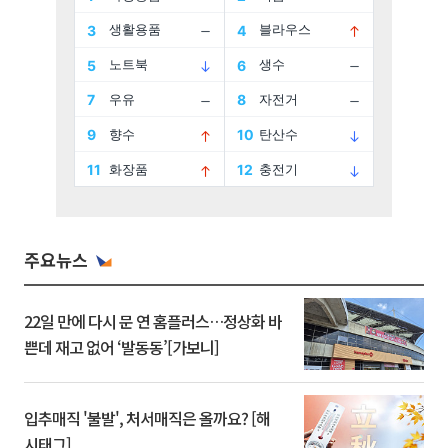
주요뉴스
22일 만에 다시 문 연 홈플러스…정상화 바
쁜데 재고 없어 ‘발동동’[가보니]
입추매직 '불발', 처서매직은 올까요? [해
시태그]