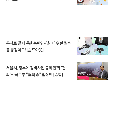
콘서트 갈 때 응원봉만?⋯'최애' 위한 필수
품 등장이오! [솔드아웃]
서울시, 정부에 정비사업 규제 완화 '건
의'⋯국토부 "협의 중" 입장만 [종합]