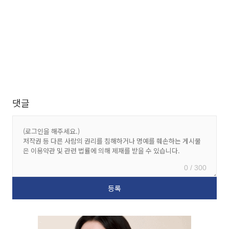
댓글
0 / 300