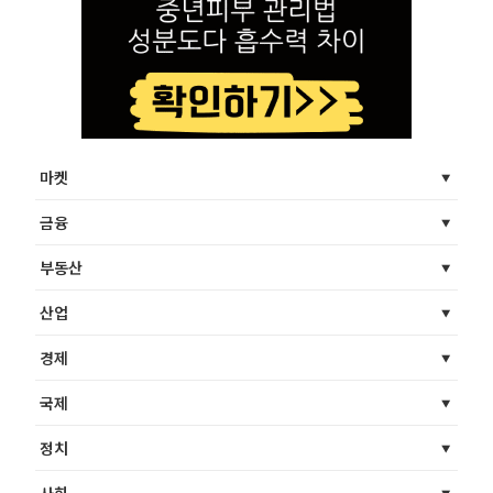
마켓
금융
부동산
산업
경제
국제
정치