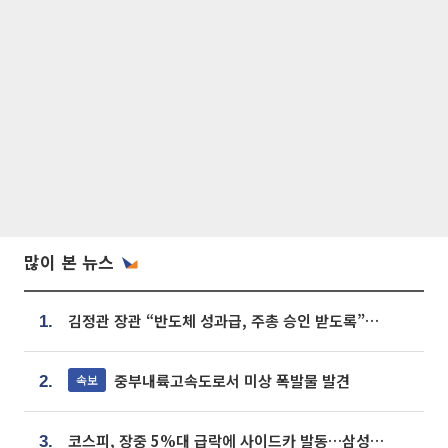
많이 본 뉴스
김정관 장관 “반도체 성과급, 주총 승인 받도록”…상법·자본시장법 개정 시사
1.
중부내륙고속도로서 미상 폭발물 발견
속보
2.
코스피, 장중 5%대 급락에 사이드카 발동…삼성·SK 동반 폭락
3.