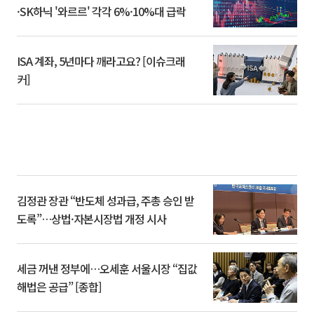
·SK하닉 '와르르' 각각 6%·10%대 급락
ISA 계좌, 5년마다 깨라고요? [이슈크래
커]
김정관 장관 “반도체 성과급, 주총 승인 받
도록”…상법·자본시장법 개정 시사
세금 꺼낸 정부에…오세훈 서울시장 “집값
해법은 공급” [종합]