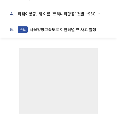
티웨이항공, 새 이름 '트리니티항공' 첫발…SSC 전략 본격화
4.
서울양양고속도로 이천터널 앞 사고 발생
속보
5.