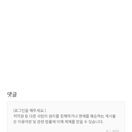
댓글
0 / 300