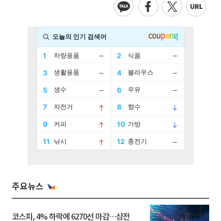
주요뉴스
코스피, 4% 하락에 6270선 마감…삼전