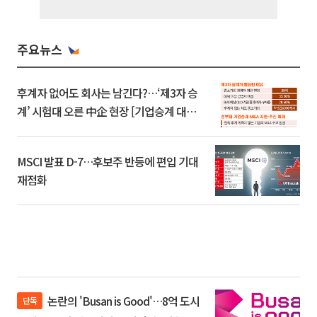
주요뉴스
후계자 없어도 회사는 남긴다?…‘제3자 승
계’ 시험대 오른 中企 현장 [기업승계 대전
환]
MSCI 발표 D-7…후보주 반등에 편입 기대
재점화
논란의 'Busan is Good'…8억 도시
단독