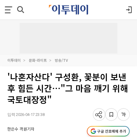
이투데이
문화·라이프
방송/TV
'나혼자산다' 구성환, 꽃분이 보낸
후 힘든 시간⋯"그 마음 깨기 위해
국토대장정"
입력 2026-04-17 23:38
한은수 객원기자
구글 선호매체 추가