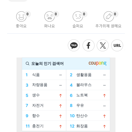
0
0
0
0
좋아요
화나요
슬퍼요
추가취재 원해요