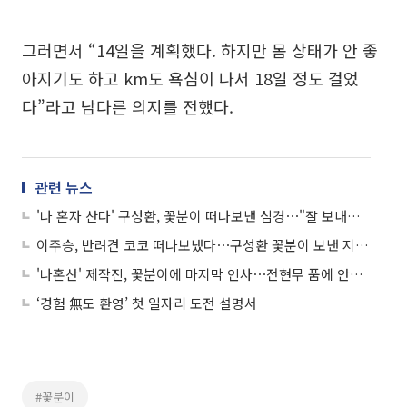
그러면서 “14일을 계획했다. 하지만 몸 상태가 안 좋
아지기도 하고 km도 욕심이 나서 18일 정도 걸었
다”라고 남다른 의지를 전했다.
관련 뉴스
'나 혼자 산다' 구성환, 꽃분이 떠나보낸 심경⋯"잘 보내주고 와, 한 번씩 울컥"
이주승, 반려견 코코 떠나보냈다⋯구성환 꽃분이 보낸 지 2주 만의 비보
'나혼산' 제작진, 꽃분이에 마지막 인사⋯전현무 품에 안긴 "예쁜 강아지"
‘경험 無도 환영’ 첫 일자리 도전 설명서
#꽃분이