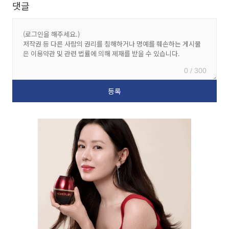
댓글
0 / 300