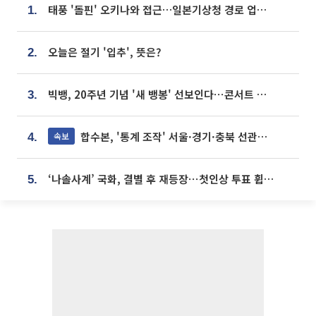
태풍 '돌핀' 오키나와 접근…일본기상청 경로 업데이트
1.
오늘은 절기 '입추', 뜻은?
2.
빅뱅, 20주년 기념 '새 뱅봉' 선보인다⋯콘서트 앞두고 팝업 개최
3.
합수본, '통계 조작' 서울·경기·충북 선관위 등 추가 압수수색
속보
4.
‘나솔사계’ 국화, 결별 후 재등장⋯첫인상 투표 휩쓸고 ‘인기녀’ 등극
5.