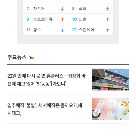
주요뉴스
22일 만에 다시 문 연 홈플러스…정상화 바
쁜데 재고 없어 ‘발동동’[가보니]
입추매직 '불발', 처서매직은 올까요? [해
시태그]