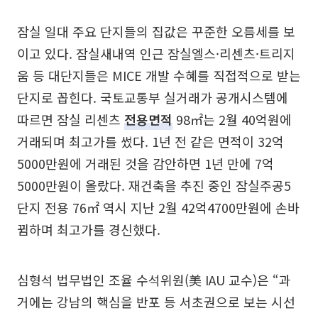
잠실 일대 주요 단지들의 집값은 꾸준한 오름세를 보
이고 있다. 잠실새내역 인근 잠실엘스·리센츠·트리지
움 등 대단지들은 MICE 개발 수혜를 직접적으로 받는
단지로 꼽힌다. 국토교통부 실거래가 공개시스템에
따르면 잠실 리센츠
전용면적
98㎡는 2월 40억원에
거래되며 최고가를 썼다. 1년 전 같은 면적이 32억
5000만원에 거래된 것을 감안하면 1년 만에 7억
5000만원이 올랐다. 재건축을 추진 중인 잠실주공5
단지 전용 76㎡ 역시 지난 2월 42억4700만원에 손바
뀜하며 최고가를 경신했다.
심형석 법무법인 조율 수석위원(美 IAU 교수)은 “과
거에는 강남의 핵심을 반포 등 서초권으로 보는 시선