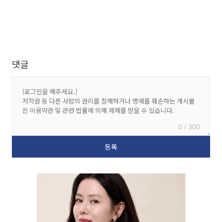
댓글
0 / 300