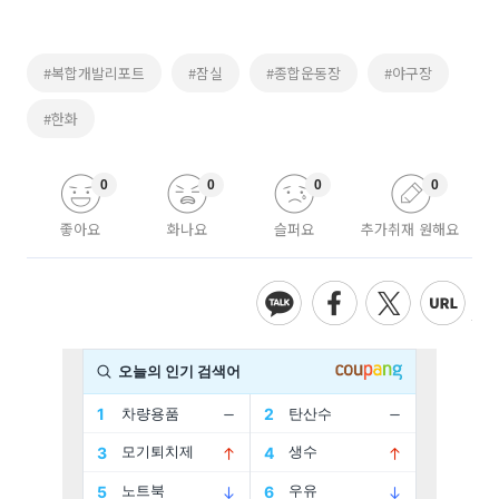
#복합개발리포트
#잠실
#종합운동장
#야구장
#한화
0
0
0
0
좋아요
화나요
슬퍼요
추가취재 원해요