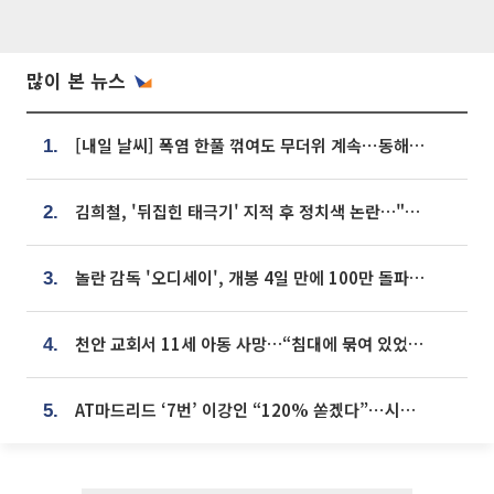
많이 본 뉴스
[내일 날씨] 폭염 한풀 꺾여도 무더위 계속⋯동해안 이틀 연속 비
1.
김희철, '뒤집힌 태극기' 지적 후 정치색 논란…"좌우 떠나 우리나라 국기"
2.
놀란 감독 '오디세이', 개봉 4일 만에 100만 돌파⋯'왕사남' 보다 빠르다
3.
천안 교회서 11세 아동 사망…“침대에 묶여 있었다” 진술 확보
4.
AT마드리드 ‘7번’ 이강인 “120% 쏟겠다”⋯시메오네 감독 “필요한 선수”
5.