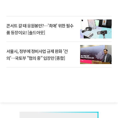
콘서트 갈 때 응원봉만?⋯'최애' 위한 필수
품 등장이오! [솔드아웃]
서울시, 정부에 정비사업 규제 완화 '건
의'⋯국토부 "협의 중" 입장만 [종합]