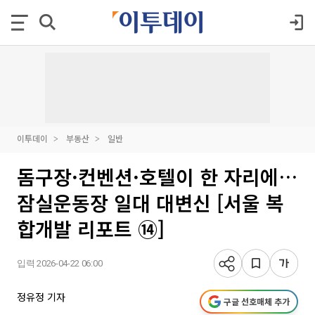
이투데이
부동산
일반
돔구장·컨벤션·호텔이 한 자리에…
잠실운동장 일대 대변신 [서울 복
합개발 리포트 ⑭]
입력 2026-04-22 06:00
정유정 기자
구글 선호매체 추가