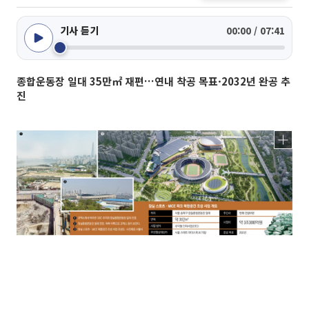
기사 듣기
00:00 / 07:41
종합운동장 일대 35만㎡ 재편…연내 착공 목표·2032년 완공 추
진