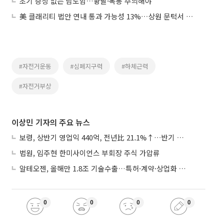
초기 증상 없는 담도암…황달·복통 주의해야
美 클래리티 법안 연내 통과 가능성 13%…상원 문턱서 제동
#자전거운동
#심폐지구력
#하체근력
#자전거부상
이상민 기자의 주요 뉴스
보령, 상반기 영업익 440억, 전년比 21.1%↑…반기 역대 최대
법원, 임주현 한미사이언스 부회장 주식 가압류
알테오젠, 올해만 1.8조 기술수출…특허·계약·상업화 ‘삼박자’
0
0
0
0