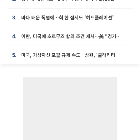
바다 태운 폭염에…회 한 접시도 ‘히트플레이션’
3.
이란, 미국에 호르무즈 합의 조건 제시…美 “경기 아직 안 끝나” [종합]
4.
미국, 가상자산 포괄 규제 속도…상원, ‘클래리티법’ 9월 절차투표 추진
5.