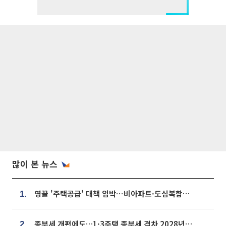
많이 본 뉴스
영끌 '주택공급' 대책 임박⋯비아파트·도심복합까지 총동원
1.
종부세 개편에도…1·3주택 종부세 격차 2028년부터 확대
2.