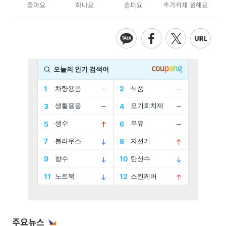
좋아요
화나요
슬퍼요
추가취재 원해요
주요뉴스