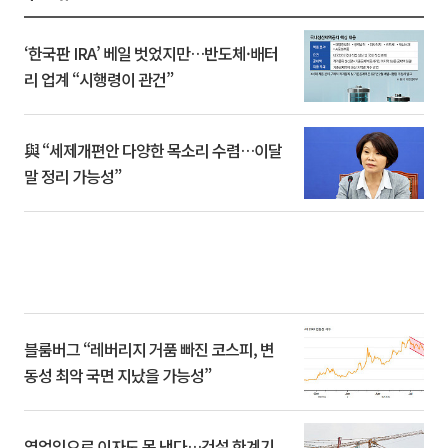
‘한국판 IRA’ 베일 벗었지만…반도체·배터
리 업계 “시행령이 관건”
與 “세제개편안 다양한 목소리 수렴…이달
말 정리 가능성”
블룸버그 “레버리지 거품 빠진 코스피, 변
동성 최악 국면 지났을 가능성”
영업익으로 이자도 못 낸다…건설 한계기