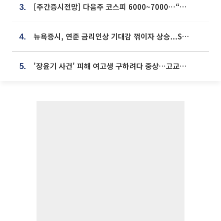
[주간증시전망] 다음주 코스피 6000~7000⋯“外人 수급은 정책이 변수”
3.
뉴욕증시, 연준 금리인상 기대감 꺾이자 상승...S&P500 사상 최고치 [종합]
4.
'장윤기 사건' 피해 여고생 구하려다 중상…고교생 의상자 지정
5.