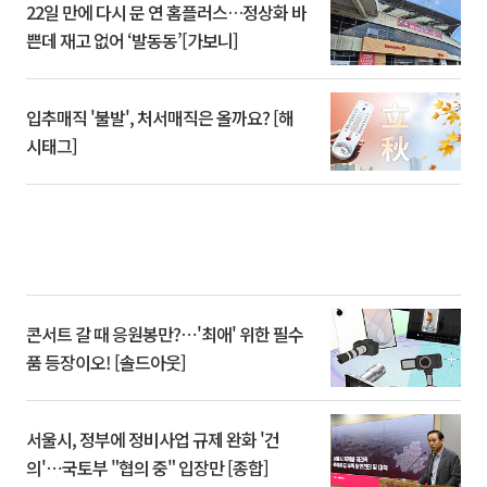
22일 만에 다시 문 연 홈플러스…정상화 바
쁜데 재고 없어 ‘발동동’[가보니]
입추매직 '불발', 처서매직은 올까요? [해
시태그]
콘서트 갈 때 응원봉만?⋯'최애' 위한 필수
품 등장이오! [솔드아웃]
서울시, 정부에 정비사업 규제 완화 '건
의'⋯국토부 "협의 중" 입장만 [종합]