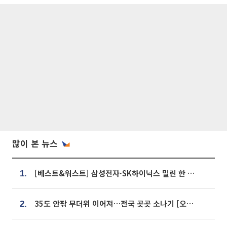
많이 본 뉴스
[베스트&워스트] 삼성전자·SK하이닉스 밀린 한 주…상상인증권은 85% 급등
1.
35도 안팎 무더위 이어져…전국 곳곳 소나기 [오늘 날씨]
2.