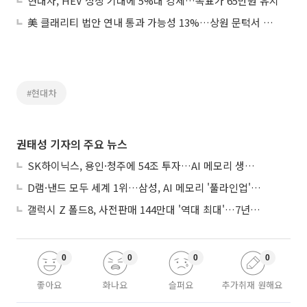
현대차, HEV 성장 기대에 5%대 강세…목표가 65만원 유지
美 클래리티 법안 연내 통과 가능성 13%…상원 문턱서 제동
#현대차
권태성 기자의 주요 뉴스
SK하이닉스, 용인·청주에 54조 투자…AI 메모리 생산기지 키운다
D램·낸드 모두 세계 1위…삼성, AI 메모리 '풀라인업'으로 승부
갤럭시 Z 폴드8, 사전판매 144만대 '역대 최대'…7년만에 갤노트10 기록 넘어
0
0
0
0
좋아요
화나요
슬퍼요
추가취재 원해요